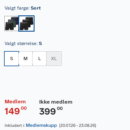
Valgt farge
:
Sort
Valgt størrelse
:
S
S
M
L
XL
Medlem
Ikke medlem
00
149
00
399
Medlemskupp
Inkludert i:
(20.07.26 - 23.08.26)