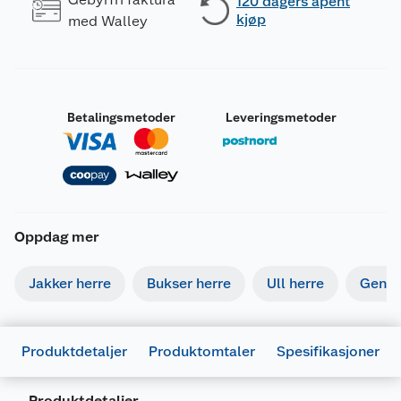
120 dagers åpent
kjøp
med Walley
Betalingsmetoder
Leveringsmetoder
Oppdag mer
Jakker herre
Bukser herre
Ull herre
Gense
Produktdetaljer
Produktomtaler
Spesifikasjoner
Produktdetaljer