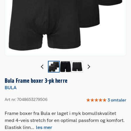
Bula Frame boxer 3-pk herre
BULA
Art nr: 7048653279506
☆
☆
☆
☆
☆
3
omtaler
Frame boxer fra Bula er laget i myk bomullskvalitet
med 4-veis stretch for en optimal passform og komfort.
Elastisk linn
...
les mer