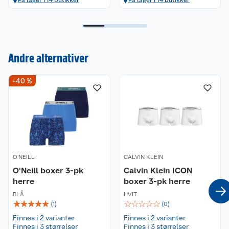
På lager i 14 butikker
På lager i 14 butikker
Andre alternativer
-40 %
Kundeservice
Om oss
Kontakt oss
Nyheter
Angre- og returrett
O'NEILL
Våre butikker
CALVIN KLEIN
Reklamasjon og garanti
O'Neill boxer 3-pk
Calvin Klein ICON
herre
boxer 3-pk herre
Våre merkevarer
Ofte stilte spørsmål
BLÅ
HVIT
☆
☆
☆
☆
☆
☆
☆
☆
☆
☆
(
1
)
(
0
)
Coop kjeder
Betalingsalternativer
Finnes i 2 varianter
Finnes i 2 varianter
Finnes i 3 størrelser
Finnes i 3 størrelser