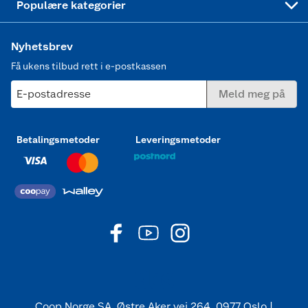
Populære kategorier
Nyhetsbrev
Få ukens tilbud rett i e-postkassen
E-postadresse
Meld meg på
Betalingsmetoder
Leveringsmetoder
Coop Norge SA, Østre Aker vei 264, 0977 Oslo |