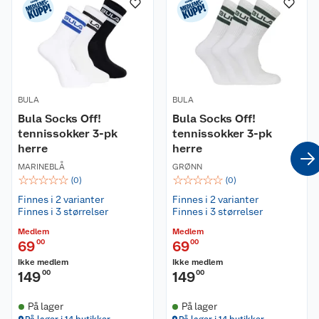
Øvrige detaljer:
3-pk
Bomullskvalitet
4-veis stretch
Elastiske flatlock-sømmer
BULA
BULA
Elastisk linning med Bula-logo
Bula Socks Off!
Bula Socks Off!
tennissokker 3-pk
tennissokker 3-pk
Materiale:
herre
herre
95% bomull og 5% elastan
MARINEBLÅ
GRØNN
☆
☆
☆
☆
☆
☆
☆
☆
☆
☆
Passform:
(
0
)
(
0
)
Normal benlengde. Normal i størrelsen.
Finnes i 2 varianter
Finnes i 2 varianter
Finnes i 3 størrelser
Finnes i 3 størrelser
Vaskeanvisning:
Medlem
Medlem
Boxeren kan vaskes på 40 grader i maskin med
69
00
69
00
lignende farger. Kan ikke tørkes i tørketrommel.
Ikke medlem
Ikke medlem
Den kan strykes opptil 150 grader.
149
00
149
00
På lager
På lager