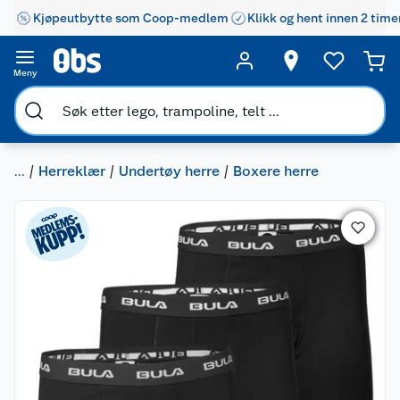
Kjøpeutbytte som Coop-medlem
Klikk og hent innen 2 time
Meny
...
Herreklær
Undertøy herre
Boxere herre