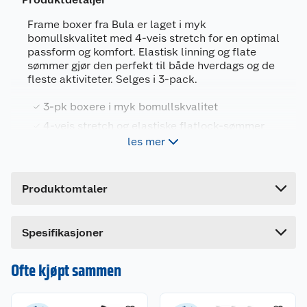
Generelt
Frame boxer fra Bula er laget i myk
Artikkelnummer
7048653279506
bomullskvalitet med 4-veis stretch for en optimal
passform og komfort. Elastisk linning og flate
Leverandørens artikkelnummer
721165
sømmer gjør den perfekt til både hverdags og de
fleste aktiviteter. Selges i 3-pack.
Størrelse
S
Farge
SORT
3-pk boxere i myk bomullskvalitet
4-veis stretch og elastiske flatlock-sømmer
Forpakningsmål
les mer
Elastisk linning med Bula-logo
Bruttovekt
0.22 kg
Komfortabel og god passform
Høyde
18 cm
Produktomtaler
Lengde
13 cm
Boxeren er i en modell med normal benlengde.
Den er designet for komfort og optimalisert for
Bredde
6 cm
aktiviteter. Den myke og behagelige
Spesifikasjoner
bomullskvaliteten, kombinert med med 4-veis
stretch og elastiske flatlock-sømmer, sørger for
Ofte kjøpt sammen
en ekstra god komfort og passform. Elastisk
linning sikrer en god passform uansett aktivitet.