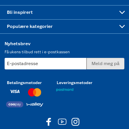
Mer inspirasjon
Symaskin
Bli inspirert
Joggesko dame
Populære kategorier
Nyhetsbrev
Få ukens tilbud rett i e-postkassen
E-postadresse
Meld meg på
Betalingsmetoder
Leveringsmetoder