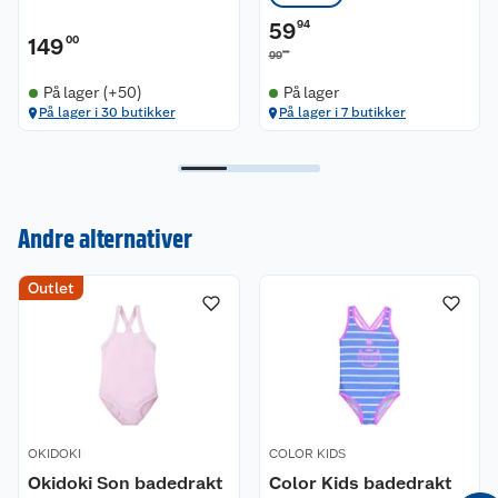
59
94
149
00
90
99
På lager (+50)
På lager
På lager i 30 butikker
På lager i 7 butikker
Andre alternativer
Kundeservice
Outlet
Om oss
Kontakt oss
Nyheter
Angre- og returrett
Våre butikker
Reklamasjon og garanti
OKIDOKI
COLOR KIDS
Okidoki Son badedrakt
Color Kids badedrakt
Våre merkevarer
Ofte stilte spørsmål