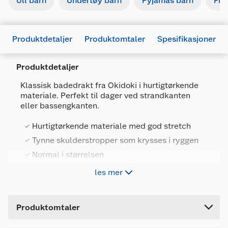
Ull barn
Undertøy barn
Pyjamas barn
Fri
Produktdetaljer
Produktomtaler
Spesifikasjoner
Produktdetaljer
Generelt
Klassisk badedrakt fra Okidoki i hurtigtørkende
Artikkelnummer
5713438774591
materiale. Perfekt til dager ved strandkanten
eller bassengkanten.
Leverandørens artikkelnummer
550497
Hurtigtørkende materiale med god stretch
Størrelse
86-92
Tynne skulderstropper som krysses i ryggen
Farge
TURKIS
Normal i størrelsen
Forpakningsmål
Perfekt til dager ved strandkanten eller
les mer
Bruttovekt
bassengkanten
0.06 kg
Høyde
1 cm
Denne fine badedrakten har tynne
Produktomtaler
Lengde
53 cm
skulderstropper som krysses i ryggen for en
optimal passform. Den er laget i et