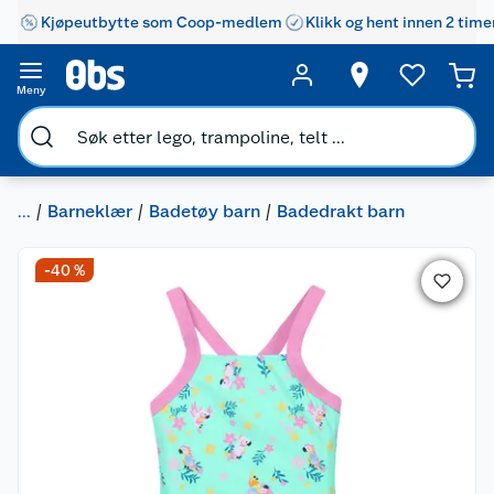
Kjøpeutbytte som Coop-medlem
Klikk og hent innen 2 time
Meny
...
Barneklær
Badetøy barn
Badedrakt barn
-40 %