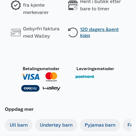
Hent i butikk etter
fra kjente
bare to timer
merkevarer
Gebyrfri faktura
120 dagers åpent
kjøp
med Walley
Betalingsmetoder
Leveringsmetoder
Oppdag mer
Ull barn
Undertøy barn
Pyjamas barn
Fri