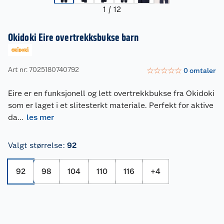
1
/
12
Okidoki Eire overtrekksbukse barn
Art nr: 7025180740792
☆
☆
☆
☆
☆
0
omtaler
Eire er en funksjonell og lett overtrekkbukse fra Okidoki
som er laget i et slitesterkt materiale. Perfekt for aktive
da
...
les mer
Valgt størrelse
:
92
92
98
104
110
116
+
4