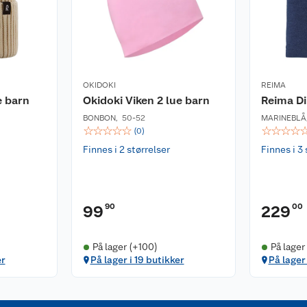
OKIDOKI
REIMA
e barn
Okidoki Viken 2 lue barn
Reima Di
BONBON
,
50-52
MARINEBLÅ
☆
☆
☆
☆
☆
☆
☆
☆
☆
(
0
)
Finnes i 2 størrelser
Finnes i 3 
90
00
99
229
På lager (+100)
På lager 
er
På lager i 19 butikker
På lager 