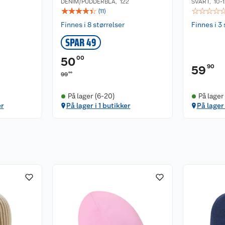
DENIM/PUDDERBLÅ
,
122
SVART
,
10-
☆
☆
☆
☆
☆
☆
☆
☆
☆
(
11
)
Finnes i 8 størrelser
Finnes i 3 
SPAR 49
00
50
90
59
00
99
På lager (6-20)
På lager
er
På lager i 1 butikker
På lager