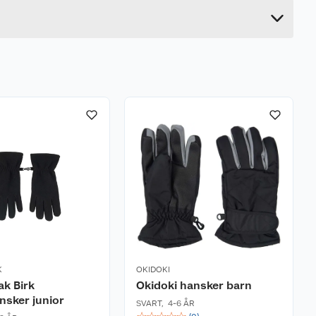
20 cm
K
OKIDOKI
k Birk
Okidoki hansker barn
nsker junior
SVART
,
4-6 ÅR