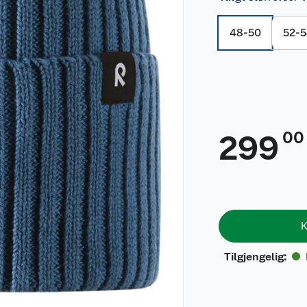
48-50
52-
00
299
K
Tilgjengelig
: