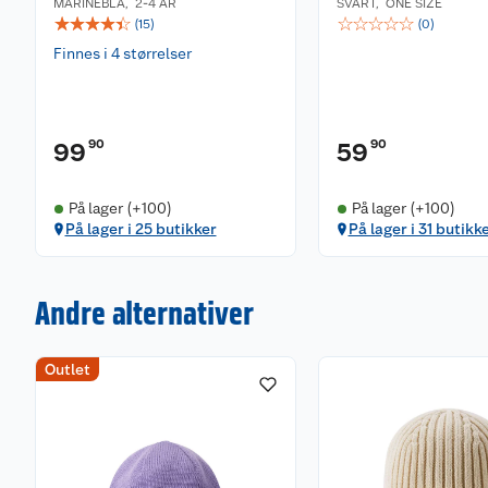
MARINEBLÅ
,
2-4 ÅR
SVART
,
ONE SIZE
☆
☆
☆
☆
☆
☆
☆
☆
☆
☆
(
15
)
(
0
)
Finnes i 4 størrelser
90
90
99
59
På lager (+100)
På lager (+100)
På lager i 25 butikker
På lager i 31 butikk
Andre alternativer
Outlet