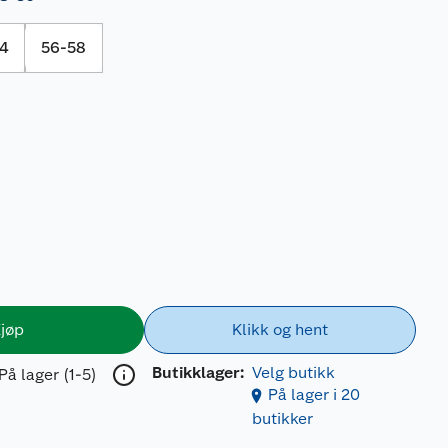
54
56-58
jøp
Klikk og hent
Butikklager:
Velg butikk
På lager (1-5)
På lager i 20
butikker