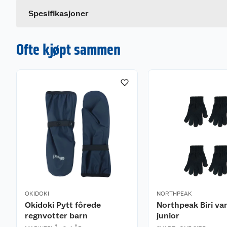
Dette produktet har ikke fått noen omtale ennå. Hvis d
Farge
Spesifikasjoner
Ofte kjøpt sammen
OKIDOKI
NORTHPEAK
Okidoki Pytt fôrede
Northpeak Biri va
regnvotter barn
junior