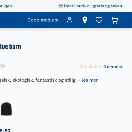
t kjøp
Hent i butikk - gratis og enkelt
Coop medlem
lue barn
☆
☆
☆
☆
☆
296
0
omtaler
ssisk, økologisk, fantastisk og stilig.
-
les mer
8-50