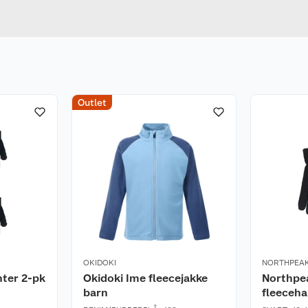
u kjøper produktet får du invitasjon til å gi en omtale.
BLÅ
Bredde
Outlet
OKIDOKI
NORTHPEA
nter 2-pk
Okidoki Ime fleecejakke
Northpea
barn
fleeceha