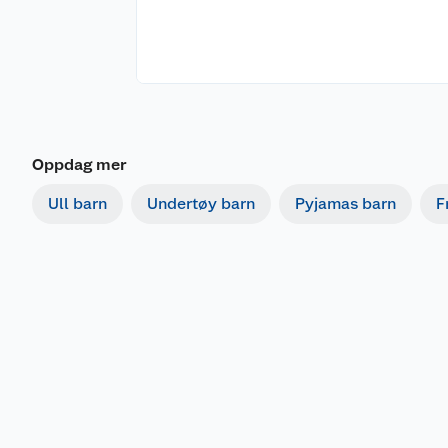
Oppdag mer
Ull barn
Undertøy barn
Pyjamas barn
F