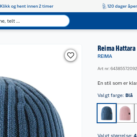
Klikk og hent innen 2 timer
120 dager åpen
Reima Hattara 
REIMA
Art nr: 6438557209
En stil som er kla
Valgt farge
:
Blå
Valgt størrelse
:
4