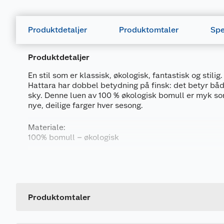
Produktdetaljer
Produktomtaler
Spe
Produktdetaljer
En stil som er klassisk, økologisk, fantastisk og stilig.
Hattara har dobbel betydning på finsk: det betyr båd
sky. Denne luen av 100 % økologisk bomull er myk s
nye, deilige farger hver sesong.
Materiale:
100% bomull – økologisk
Vaskeanvisning:
Generelt
Normal maskinvask på varmt (40 °C). | Ikke bleking. | 
tørrens. Vaskes separat med innsiden ut. | Strekkes f
Artikkelnummer
Leverandørens artikkelnummer
Produktomtaler
Miljø og bærekraft:
Økologisk sertifisert av Control Union CU1060618
Størrelse