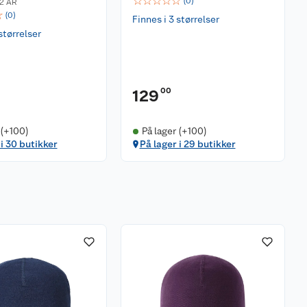
☆
☆
☆
☆
☆
(
0
)
12 ÅR
☆
(
0
)
Finnes i 3 størrelser
størrelser
00
129
 (+100)
På lager (+100)
 i 30 butikker
På lager i 29 butikker