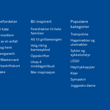
efordeler
Bli inspirert
Populære
kategorier
 kjøp
Festdrakter til hele
familien
Trampoline
 medlem
Alt til grillsesongen
Hagemøbler og
av el-avfall
utemøbler
Velg riktig
 og hent
barnesykkel
Sykler og
regaranti
sykkelutstyr
Oppskrifter
 Mastercard
LEGO
Ukas 4
bedriftskort
middagstilbud
Høytrykkspyler
ake
Mer inspirasjon
Klær
Symaskin
Joggesko dame