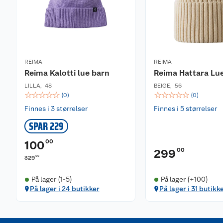
REIMA
REIMA
Reima Kalotti lue barn
Reima Hattara Lu
LILLA
,
48
BEIGE
,
56
☆
☆
☆
☆
☆
☆
☆
☆
☆
☆
(
0
)
(
0
)
Finnes i 3 størrelser
Finnes i 5 størrelser
SPAR 229
00
100
00
299
00
329
På lager (1-5)
På lager (+100)
På lager i 24 butikker
På lager i 31 butikk