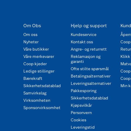
Om Obs
Hjelp og support
Kund
Om oss
Kundeservice
Åpent
Nyheter
Kontakt oss
Coop
Våre butikker
Angre- og returrett
Retur 
Våre merkevarer
Reklamasjon og
Klikk
garanti
Coop kjeder
Matva
Ofte stilte spørsmål
Ledige stillinger
Coop
Betalingsalternativer
Bærekraft
Coop 
Leveringsalternativer
Sikkerhetsdatablad
Min k
Pakkesporing
Samvirkelag
Sikkerhetsdatablad
Virksomheten
Kjøpsvilkår
Sponsorvirksomhet
Personvern
Cookies
Leveringstid