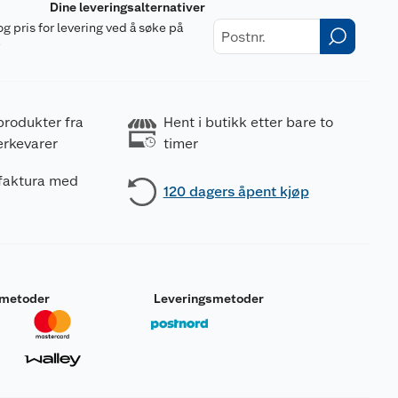
Dine leveringsalternativer
og pris for levering ved å søke på
r
produkter fra
Hent i butikk etter bare to
erkevarer
timer
 faktura med
120 dagers åpent kjøp
smetoder
Leveringsmetoder