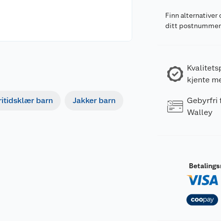
Finn alternativer 
ditt postnumme
Kvalitets
kjente m
Gebyrfri
ritidsklær barn
Jakker barn
Walley
Betaling