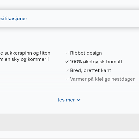
sifikasjoner
e sukkerspinn og liten
Ribbet design
om en sky og kommer i
100% økologisk bomull
Bred, brettet kant
Varmer på kjølige høstdager
les mer
Forpakningsmål
Ikke stryk. | Ikke
uktig. | Krymper 5%.
6438557209296
Bruttovekt
5300057B4010048
Høyde
48-50
Lengde