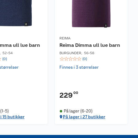
REIMA
mma ull lue barn
Reima Dimma ull lue barn
,
52-54
BURGUNDER
,
56-58
☆
☆
☆
☆
☆
☆
(
0
)
(
0
)
størrelser
Finnes i 3 størrelser
00
229
(1-5)
På lager (6-20)
i 15 butikker
På lager i 27 butikker