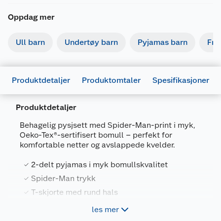
Oppdag mer
Ull barn
Undertøy barn
Pyjamas barn
Fri
Produktdetaljer
Produktomtaler
Spesifikasjoner
Produktdetaljer
Generelt
Behagelig pysjsett med Spider-Man-print i myk,
Artikkelnummer
5706323541873
Oeko-Tex®-sertifisert bomull – perfekt for
komfortable netter og avslappede kvelder.
Leverandørens artikkelnummer
SP60061
2-delt pyjamas i myk bomullskvalitet
Størrelse
2-3
Spider-Man trykk
Farge
MARINEBLÅ
T-skjorte med rund hals
Forpakningsmål
Shorts med elastisk linning
les mer
Bruttovekt
0.18 kg