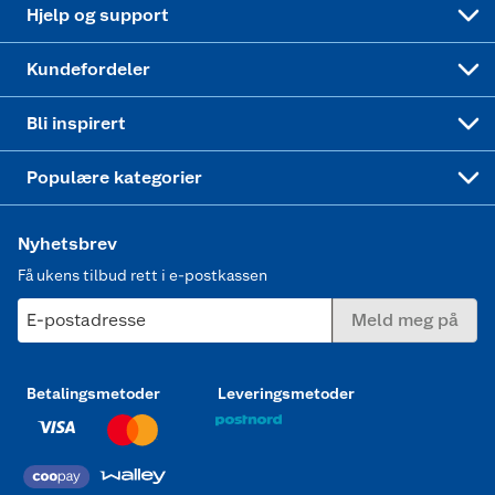
Høytrykkspyler
Hjelp og support
Min kake
Ukas 4 middagstilbud
Klær
Kundefordeler
Mer inspirasjon
Symaskin
Bli inspirert
Joggesko dame
Populære kategorier
Nyhetsbrev
Få ukens tilbud rett i e-postkassen
E-postadresse
Meld meg på
Betalingsmetoder
Leveringsmetoder