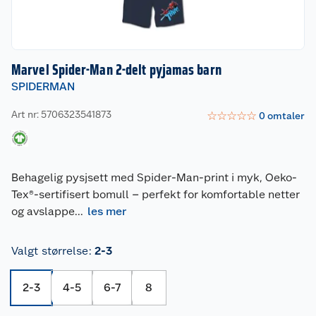
Marvel Spider-Man 2-delt pyjamas barn
SPIDERMAN
Art nr: 5706323541873
☆
☆
☆
☆
☆
0
omtaler
Behagelig pysjsett med Spider-Man-print i myk, Oeko-
Tex®-sertifisert bomull – perfekt for komfortable netter
og avslappe
...
les mer
Valgt størrelse
:
2-3
2-3
4-5
6-7
8