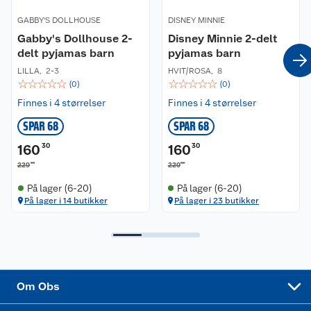
Våre butikker
Reklamasjon og garanti
GABBY'S DOLLHOUSE
DISNEY MINNIE
Gabby's Dollhouse 2-
Disney Minnie 2-delt
Våre merkevarer
Ofte stilte spørsmål
delt pyjamas barn
pyjamas barn
LILLA
,
2-3
HVIT/ROSA
,
8
Coop kjeder
Betalingsalternativer
☆
☆
☆
☆
☆
☆
☆
☆
☆
☆
(
0
)
(
0
)
Finnes i 4 størrelser
Finnes i 4 størrelser
Ledige stillinger
Leveringsalternativer
Åpent kjøp
SPAR 68
SPAR 68
Bærekraft
Pakkesporing
Coop medlem
160
30
160
30
00
00
229
229
Sikkerhetsdatablad
Sikkerhetsdatablad
Retur av el-avfall
Trampoline
På lager (6-20)
På lager (6-20)
På lager i 14 butikker
På lager i 23 butikker
Samvirkelag
Kjøpsvilkår
Klikk og hent
Festdrakter til hele familien
Hagemøbler og utemøbler
Virksomheten
Personvern
Matvaregaranti
Alt til grillsesongen
Sykler og sykkelutstyr
Sponsorvirksomhet
Cookies
Coop Mastercard
Velg riktig barnesykkel
LEGO
Om Obs
Leveringstid
Coop bedriftskort
Oppskrifter