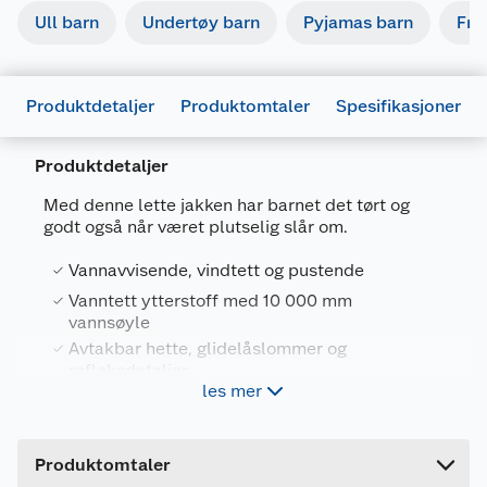
Ull barn
Undertøy barn
Pyjamas barn
Fri
Produktdetaljer
Produktomtaler
Spesifikasjoner
Produktdetaljer
Generelt
Artikkelnummer
6438557358888
Med denne lette jakken har barnet det tørt og
godt også når været plutselig slår om.
Leverandørens
5100460A609A104
artikkelnummer
Vannavvisende, vindtett og pustende
Størrelse
104
Vanntett ytterstoff med 10 000 mm
vannsøyle
Farge
BLÅ
Avtakbar hette, glidelåslommer og
refleksdetaljer
Forpakningsmål
les mer
Stilig, fargerikt design
Bruttovekt
0.28 kg
Høyde
4 cm
I Vermo-jakken er små eventyrere klare til å
Produktomtaler
trosse både regn og vind. Det vanntette, men
Lengde
44 cm