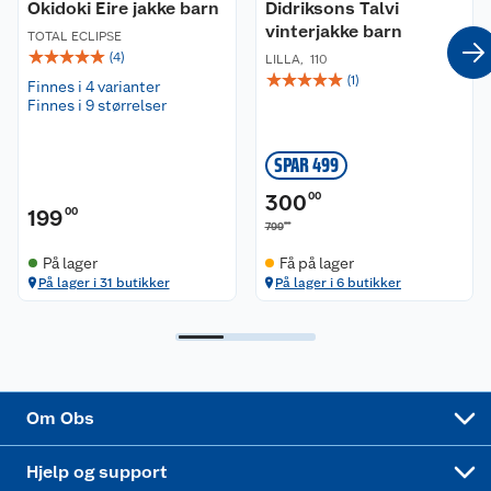
Miljø og bærekraft:
Okidoki Eire jakke barn
Didriksons Talvi
Bluesign®-godkjent hovedmateriale og fôr|Vann-
vinterjakke barn
Våre merkevarer
Ofte stilte spørsmål
TOTAL ECLIPSE
og smussavvisende finish BIONIC-FINISH®ECO
☆
☆
☆
☆
☆
(
4
)
LILLA
,
110
ingen PFAS brukt|Inneholder sertifiserte
☆
☆
☆
☆
☆
(
1
)
Coop kjeder
Finnes i 4 varianter
Betalingsalternativer
resirkulerte fibre
Finnes i 9 størrelser
Ledige stillinger
Leveringsalternativer
Åpent kjøp
SPAR 499
Bærekraft
Pakkesporing
Coop medlem
300
00
199
00
00
799
Sikkerhetsdatablad
Sikkerhetsdatablad
Retur av el-avfall
Trampoline
På lager
Få på lager
På lager i 31 butikker
På lager i 6 butikker
Samvirkelag
Kjøpsvilkår
Klikk og hent
Festdrakter til hele familien
Hagemøbler og utemøbler
Virksomheten
Personvern
Matvaregaranti
Alt til grillsesongen
Sykler og sykkelutstyr
Sponsorvirksomhet
Cookies
Coop Mastercard
Velg riktig barnesykkel
LEGO
Om Obs
Leveringstid
Coop bedriftskort
Oppskrifter
Høytrykkspyler
Hjelp og support