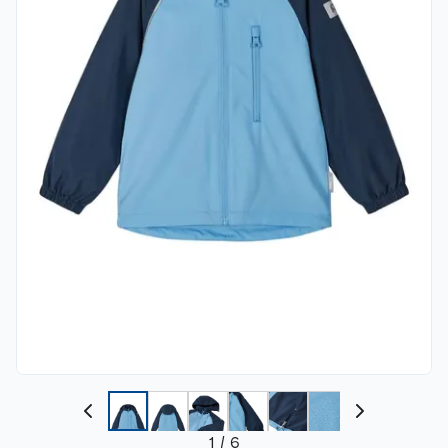
1
/
6