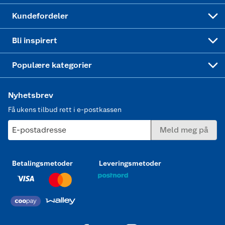
Min kake
Ukas 4 middagstilbud
Klær
Kundefordeler
Mer inspirasjon
Symaskin
Bli inspirert
Joggesko dame
Populære kategorier
Nyhetsbrev
Få ukens tilbud rett i e-postkassen
E-postadresse
Meld meg på
Betalingsmetoder
Leveringsmetoder