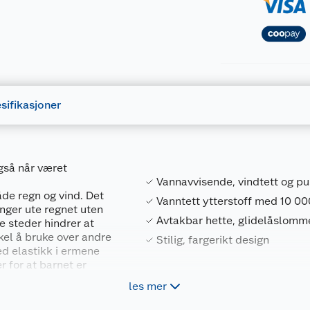
sifikasjoner
gså når været
Vannavvisende, vindtett og p
åde regn og vind. Det
Vanntett ytterstoff med 10 0
nger ute regnet uten
Avtakbar hette, glidelåslomme
e steder hindrer at
nkel å bruke over andre
Stilig, fargerikt design
d elastikk i ermene
 for at barnet er
med glidelås er super
les mer
Forpakningsmål
til en trygg, avtakbar
n alt som skal for