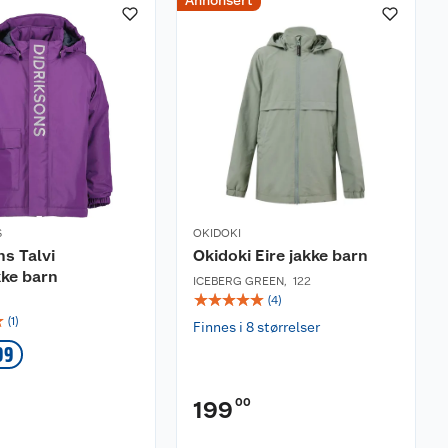
Annonsert
S
OKIDOKI
ns Talvi
Okidoki Eire jakke barn
kke barn
ICEBERG GREEN
,
122
☆
☆
☆
☆
☆
(
4
)
☆
(
1
)
Finnes i 8 størrelser
99
00
199