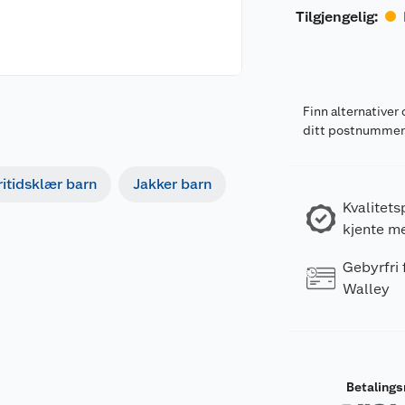
Tilgjengelig
:
Finn alternativer 
ditt postnumme
ritidsklær barn
Jakker barn
Kvalitets
kjente m
Gebyrfri
Walley
Betaling