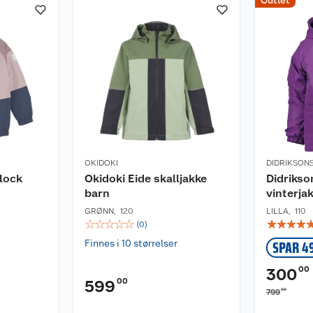
Outlet
OKIDOKI
DIDRIKSON
lock
Okidoki Eide skalljakke
Didrikso
barn
vinterja
GRØNN
,
120
LILLA
,
110
☆
☆
☆
☆
☆
☆
☆
☆
☆
(
0
)
Finnes i 10 størrelser
SPAR 4
00
300
00
599
00
799