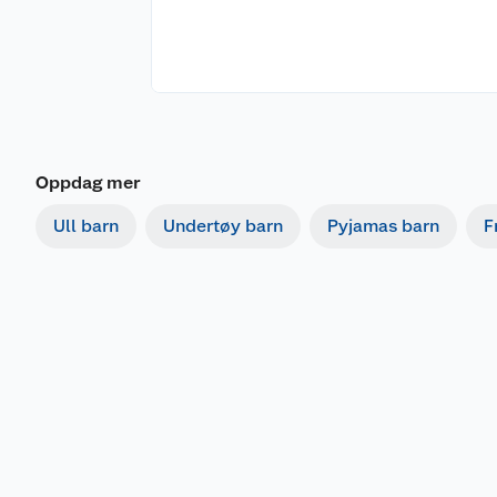
Oppdag mer
Ull barn
Undertøy barn
Pyjamas barn
F