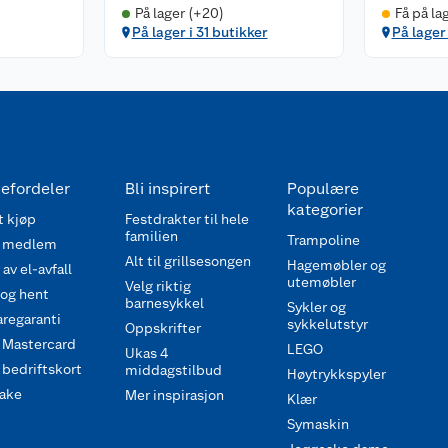
På lager (+20)
Få på la
På lager i 31 butikker
På lager 
efordeler
Bli inspirert
Populære
kategorier
 kjøp
Festdrakter til hele
familien
Trampoline
 medlem
Alt til grillsesongen
Hagemøbler og
av el-avfall
utemøbler
Velg riktig
 og hent
barnesykkel
Sykler og
regaranti
sykkelutstyr
Oppskrifter
 Mastercard
LEGO
Ukas 4
bedriftskort
middagstilbud
Høytrykkspyler
ake
Mer inspirasjon
Klær
Symaskin