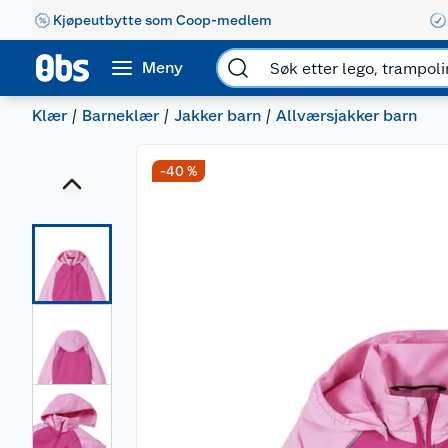
Kjøpeutbytte som Coop-medlem
Meny
Klær
Barneklær
Jakker barn
Allværsjakker barn
-40 %