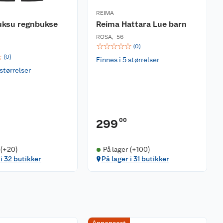
REIMA
uksu regnbukse
Reima Hattara Lue barn
ROSA
,
56
☆
☆
☆
☆
☆
(
0
)
☆
(
0
)
Finnes i 5 størrelser
 størrelser
00
299
 (+20)
På lager (+100)
 i 32 butikker
På lager i 31 butikker