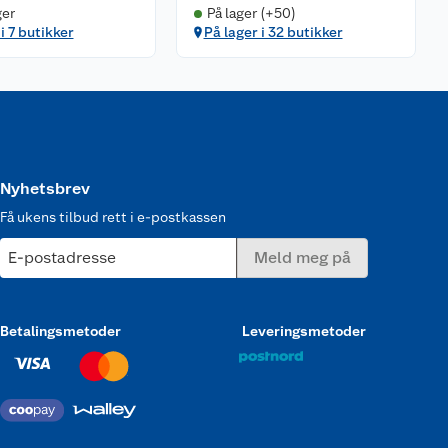
ger
På lager (+50)
i 7 butikker
På lager i 32 butikker
Nyhetsbrev
Få ukens tilbud rett i e-postkassen
E-postadresse
Meld meg på
Betalingsmetoder
Leveringsmetoder