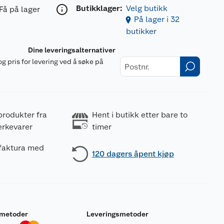
Butikklager:
Velg butikk
Få på lager
På lager i 32
butikker
Dine leveringsalternativer
og pris for levering ved å søke på
r
produkter fra
Hent i butikk etter bare to
erkevarer
timer
 faktura med
120 dagers åpent kjøp
smetoder
Leveringsmetoder