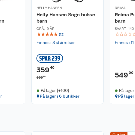
HELLY HANSEN
REIMA
Helly Hansen Sogn bukse
Reima P
tryke på lav varme.
rn
barn
barn
GRÅ
,
9 ÅR
SVART
,
140
☆
☆
☆
☆
☆
☆
☆
☆
☆
(
13
)
Finnes i 8 størrelser
Finnes i 11
smussavvisende finish
iserte resirkulerte
SPAR 239
40
359
00
549
00
599
På lager (+100)
På lager
er
På lager i 6 butikker
På lager