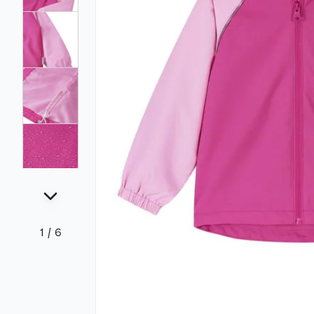
1
/
6