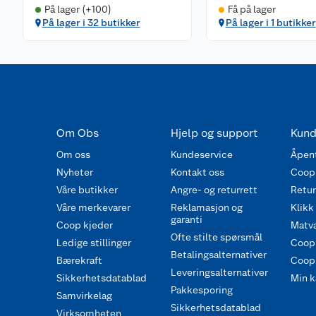
På lager (+100)
Få på lager
På lager i 32 butikker
På lager i 1 butikker
Om Obs
Hjelp og support
Kund
Om oss
Kundeservice
Åpent
Nyheter
Kontakt oss
Coop
Våre butikker
Angre- og returrett
Retur 
Våre merkevarer
Reklamasjon og
Klikk
garanti
Coop kjeder
Matva
Ofte stilte spørsmål
Ledige stillinger
Coop
Betalingsalternativer
Bærekraft
Coop 
Leveringsalternativer
Sikkerhetsdatablad
Min k
Pakkesporing
Samvirkelag
Sikkerhetsdatablad
Virksomheten