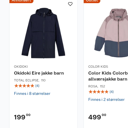
Annonsert
Outlet
OKIDOKI
COLOR KIDS
Okidoki Eire jakke barn
Color Kids Colorb
allværsjakke barn
TOTAL ECLIPSE
,
110
☆
☆
☆
☆
☆
(
4
)
ROSA
,
152
☆
☆
☆
☆
☆
(
4
)
Finnes i 8 størrelser
Finnes i 2 størrelser
00
00
199
499