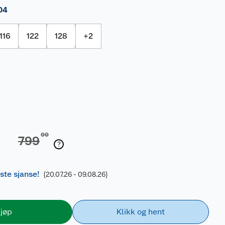
04
116
122
128
+
2
00
799
iste sjanse!
(20.07.26 - 09.08.26)
jøp
Klikk og hent