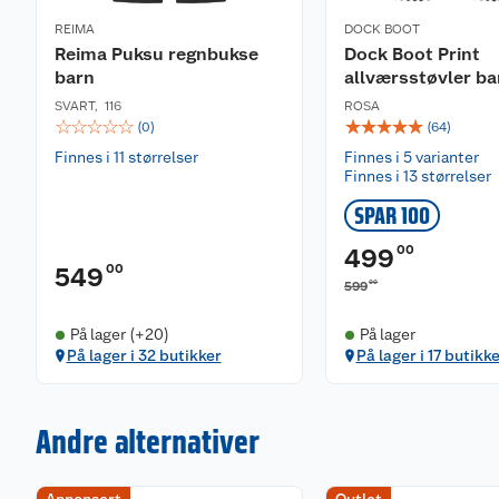
Normal passform
REIMA
DOCK BOOT
Vaskeanvisning
Reima Puksu regnbukse
Dock Boot Print
Normal maskinvask på varmt (40 °C). Ikke bleking. S
barn
allværsstøvler ba
Ikke tørrens.
SVART
,
116
ROSA
☆
☆
☆
☆
☆
☆
☆
☆
☆
☆
(
0
)
(
64
)
Miljø og bærekraft:
Finnes i 11 størrelser
Finnes i 5 varianter
Bluesign®-godkjent hovedmateriale og fôr|Vann- og 
Finnes i 13 størrelser
BIONIC-FINISH®ECO ingen PFAS brukt|Inneholder sertif
fibre
SPAR 100
00
499
00
549
00
599
På lager (+20)
På lager
På lager i 32 butikker
På lager i 17 butikk
Andre alternativer