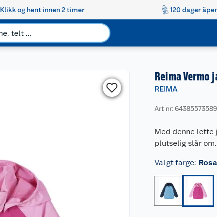
Klikk og hent innen 2 timer
120 dager åpen
Reima Vermo j
REIMA
Art nr: 6438557358
Med denne lette j
plutselig slår om.
Valgt farge
:
Rosa