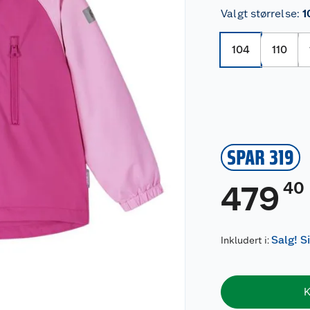
Valgt størrelse
:
1
104
110
SPAR 319
40
479
Salg! S
Inkludert i:
K