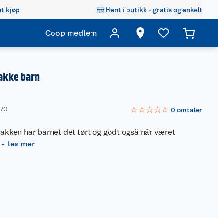
t kjøp
Hent i butikk - gratis og enkelt
Coop medlem
akke barn
☆
☆
☆
☆
☆
970
0
omtaler
akken har barnet det tørt og godt også når været
-
les mer