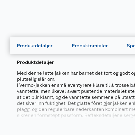
Produktdetaljer
Produktomtaler
Spe
Produktdetaljer
Med denne lette jakken har barnet det tørt og godt o
plutselig slår om.
I Vermo-jakken er små eventyrere klare til å trosse b
vanntette, men likevel svært pustende materialet ste
at det blir klamt, og de vanntette sømmene på utsatt
det siver inn fuktighet. Det glatte fôret gjør jakken e
plagg, og den regulerbare nederkanten kombinert me
sikrer en formstøpt passform. Refleksdetaljene sørger
godt synlig også ved svake lysforhold. Brystlommen 
Generelt
til små nødvendigheter og skatter. Når man så legger 
hette som er enkel å tilpasse, har denne Reima-jakke