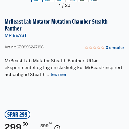
1
/
23
MrBeast Lab Mutator Mutation Chamber Stealth
Panther
MR BEAST
Art nr: 630996247198
☆
☆
☆
☆
☆
0
omtaler
MrBeast Lab Mutator Stealth Panther! Utfør
eksperimentet og lag en skikkelig kul MrBeast-inspirert
actionfigur! Stealth
...
les mer
SPAR 299
50
299
00
599