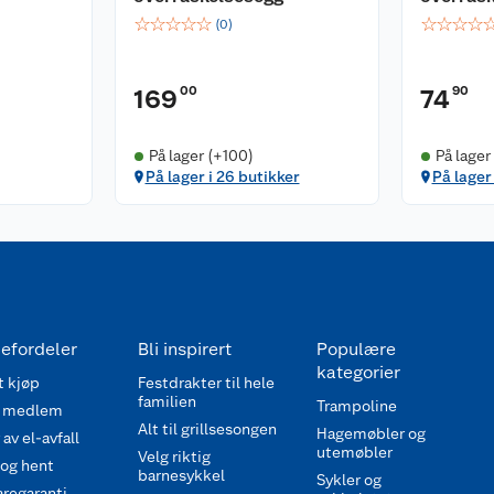
☆
☆
☆
☆
☆
☆
☆
☆
☆
(
0
)
00
90
169
74
På lager (+100)
På lager
På lager i 26 butikker
På lager 
efordeler
Bli inspirert
Populære
kategorier
 kjøp
Festdrakter til hele
familien
Trampoline
 medlem
Alt til grillsesongen
Hagemøbler og
av el-avfall
utemøbler
Velg riktig
 og hent
barnesykkel
Sykler og
regaranti