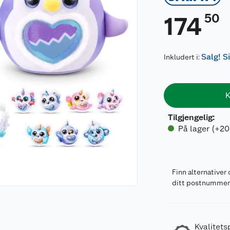
50
174
Salg! S
Inkludert i:
K
Tilgjengelig
:
På lager (+20
Finn alternativer 
ditt postnumme
Kvalitets