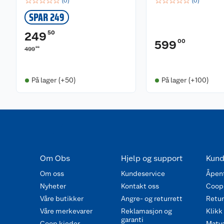
☆
☆
☆
☆
☆
☆
☆
☆
☆
☆
(
0
)
(
0
)
SPAR 249
50
249
00
599
00
499
På lager (+50)
På lager (+100)
Om Obs
Hjelp og support
Kund
Om oss
Kundeservice
Åpent
Nyheter
Kontakt oss
Coop
Våre butikker
Angre- og returrett
Retur 
Våre merkevarer
Reklamasjon og
Klikk
garanti
Coop kjeder
Matva