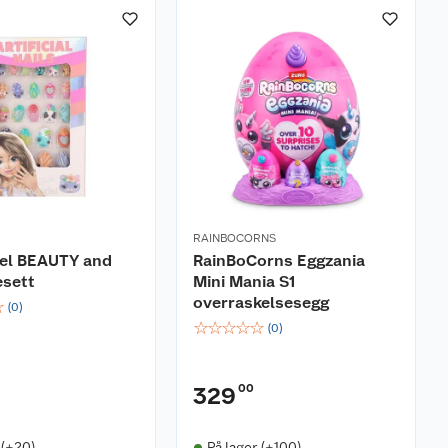
RAINBOCORNS
l BEAUTY and
RainBoCorns Eggzania
esett
Mini Mania S1
overraskelsesegg
☆
(
0
)
☆
☆
☆
☆
☆
(
0
)
00
329
 (+20)
På lager (+100)