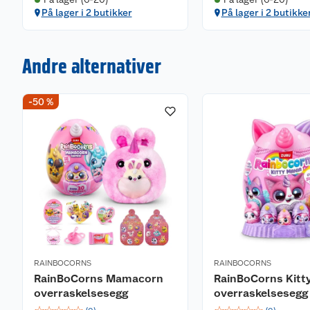
På lager i 2 butikker
På lager i 2 butikke
Andre alternativer
-50 %
RAINBOCORNS
RAINBOCORNS
RainBoCorns Mamacorn
RainBoCorns Kitt
overraskelsesegg
overraskelsesegg