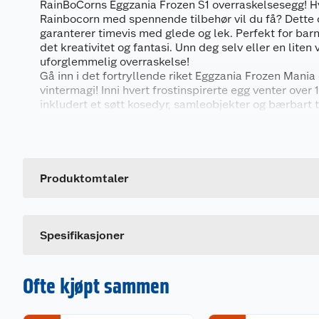
RainBoCorns Eggzania Frozen S1 overraskelsesegg! Hv
Rainbocorn med spennende tilbehør vil du få? Dette
garanterer timevis med glede og lek. Perfekt for barn 
det kreativitet og fantasi. Unn deg selv eller en liten
uforglemmelig overraskelse!
Gå inn i det fortryllende riket Eggzania Frozen Mania
vintermagi! Inni hvert frostinspirerte egg venter over 
inkludert et søtt kosedyr, samleobjekter og bærbart t
skjuler én av syv unike karakterer, og kanskje finner 
Generelt
snømannen? Trekk i egget for å avdekke et magisk hjer
glitrende smykker til hemmeligheter gjemt i snøens 
Artikkelnummer
gave til barn som elsker overraskelser, samleleker og
Leverandørens artikkelnummer
Produktomtaler
Gi barna en vinterfylt overraskelse de sent vil glem
Frozen Mania!
Dette produktet har ikke fått noen omtale ennå. Hvis d
Spesifikasjoner
Ofte kjøpt sammen