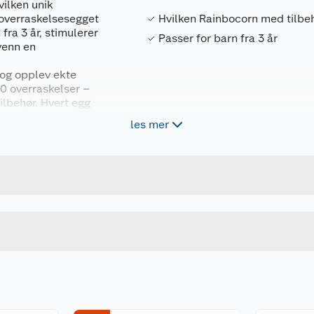
ilken unik
 overraskelsesegget
Hvilken Rainbocorn med tilbeh
fra 3 år, stimulerer
Passer for barn fra 3 år
 venn en
 og opplev ekte
10 overraskelser –
ilbehør. Hvert egg
du den sjeldne
les mer
Forpakningsmål
te og utforsk alt fra
mystikk. Perfekt som
4894680042247
Bruttovekt
 vintertema.
92119
Høyde
me – med Eggzania
Lengde
u kjøper produktet får du invitasjon til å gi en omtale.
Bredde