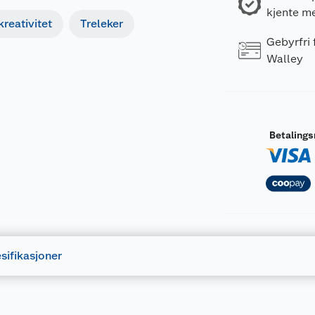
kjente m
reativitet
Treleker
Gebyrfri
Walley
Betaling
sifikasjoner