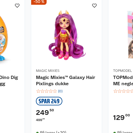
-50 %
MAGIC MIXIES
TOPMODEL
Dino Dig
Magic Mixies™ Galaxy Hair
TOPMode
egg
Pixlings dukke
ME negl
☆
☆
☆
☆
☆
☆
☆
☆
☆
(
0
)
SPAR 249
50
249
00
129
00
499
På lager (+20)
På lager