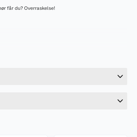
ør får du? Overraskelse!
0.4 kg
22.4 cm
18.2 cm
16.8 cm