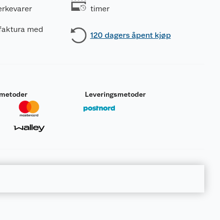
erkevarer
timer
 faktura med
120 dagers åpent kjøp
smetoder
Leveringsmetoder