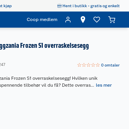
t kjøp
Hent i butikk - gratis og enkelt
Coop medlem
ggzania Frozen S1 overraskelsesegg
☆
☆
☆
☆
☆
247
0
omtaler
ania Frozen S1 overraskelsesegg! Hvilken unik
pennende tilbehør vil du få? Dette overras
...
les mer