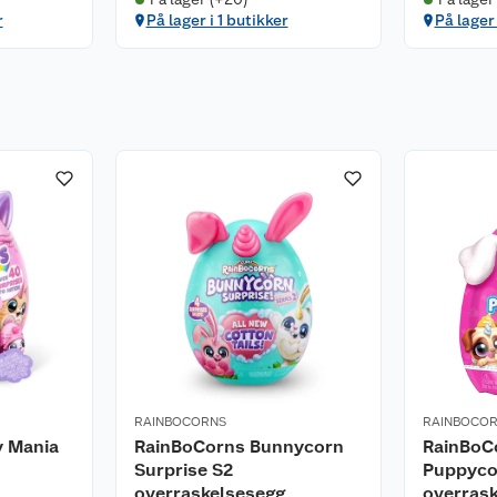
r
På lager i 1 butikker
På lager 
RAINBOCORNS
RAINBOCO
y Mania
RainBoCorns Bunnycorn
RainBoC
Surprise S2
Puppyco
overraskelsesegg
overras