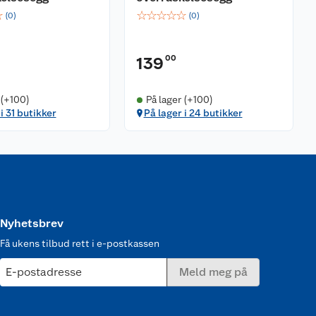
☆
☆
☆
☆
☆
☆
(
0
)
(
0
)
00
139
 (+100)
På lager (+100)
i 31 butikker
På lager i 24 butikker
Nyhetsbrev
Få ukens tilbud rett i e-postkassen
E-postadresse
Meld meg på