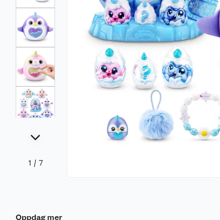
1
/
7
Oppdag mer