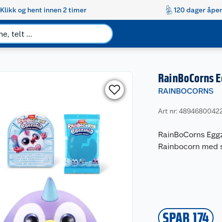
Klikk og hent innen 2 timer
120 dager åpen
RainBoCorns E
RAINBOCORNS
Art nr: 4894680042
RainBoCorns Eggz
Rainbocorn med s
SPAR 174