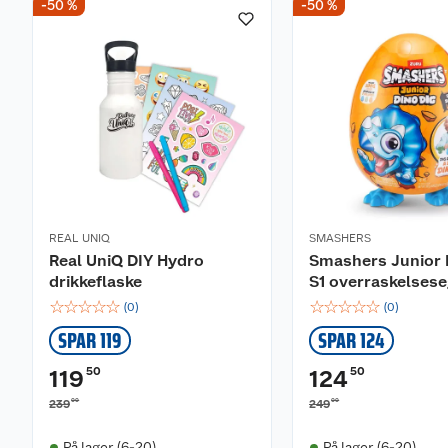
-50 %
-50 %
REAL UNIQ
SMASHERS
Real UniQ DIY Hydro
Smashers Junior 
drikkeflaske
S1 overraskelses
☆
☆
☆
☆
☆
☆
☆
☆
☆
☆
(
0
)
(
0
)
SPAR 119
SPAR 124
50
50
119
124
00
00
239
249
På lager (6-20)
På lager (6-20)