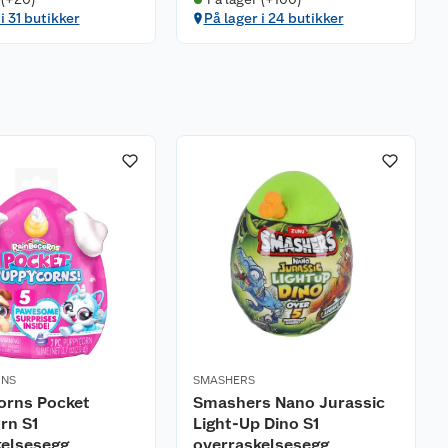
i 31 butikker
På lager i 24 butikker
RNS
SMASHERS
orns Pocket
Smashers Nano Jurassic
rn S1
Light-Up Dino S1
kelsesegg
overraskelsesegg