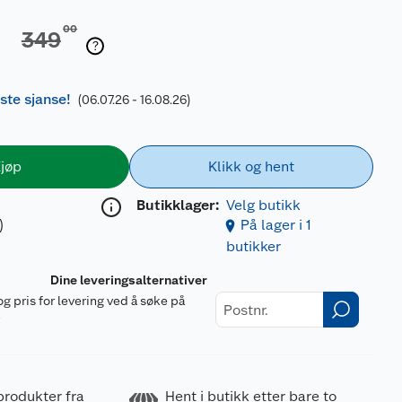
00
349
iste sjanse!
(06.07.26 - 16.08.26)
jøp
Klikk og hent
Butikklager:
Velg butikk
)
På lager i 1
butikker
Dine leveringsalternativer
og pris for levering ved å søke på
r
produkter fra
Hent i butikk etter bare to