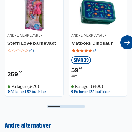
ANDRE MERKEVARER
ANDRE MERKEVARER
Steffi Love barnevakt
Matboks Dinosaur
☆
☆
☆
☆
☆
☆
☆
☆
☆
☆
(
0
)
(
2
)
SPAR 39
59
94
259
00
90
99
På lager (6-20)
På lager (+100)
På lager i 32 butikker
På lager i 32 butikker
Kundeservice
Andre alternativer