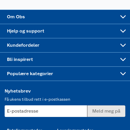
Sponsorvirksomhet
Cookies
Coop Mastercard
Velg riktig barnesykkel
LEGO
Om Obs
Leveringstid
Coop bedriftskort
Oppskrifter
Høytrykkspyler
Hjelp og support
Min kake
Ukas 4 middagstilbud
Klær
Kundefordeler
Mer inspirasjon
Symaskin
Bli inspirert
Joggesko dame
Populære kategorier
Nyhetsbrev
Få ukens tilbud rett i e-postkassen
E-postadresse
Meld meg på