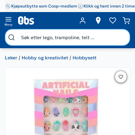
Kjøpeutbytte som Coop-medlem
Klikk og hent innen 2 time
Meny
Leker
Hobby og kreativitet
Hobbysett