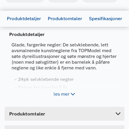
Produktdetaljer
Produktomtaler
Spesifikasjoner
Produktdetaljer
Glade, fargerike negler: De selvklebende, lett
avsmalnende kunstneglene fra TOPModel med
søte dyreillustrasjoner og søte mønstre og hjerter
Generelt
(noen med sølvglitter) er en barnelek å påføre
neglene og like enkle å fjerne med vann.
Artikkelnummer
4010070668884
Leverandørens artikkelnummer
0412820
24pk selvklebende negler
Passer for barn fra 5 år
Forpakningsmål
les mer
Bruttovekt
0.02 kg
24 kunstige negler per pakke.
Høyde
1.4 cm
Produktomtaler
Lengde
11.8 cm
Bredde
7.6 cm