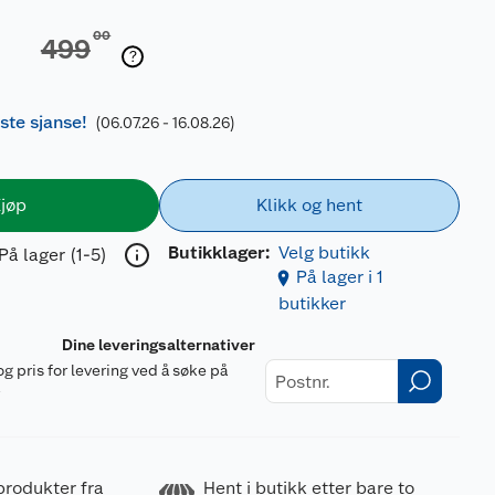
00
499
iste sjanse!
(06.07.26 - 16.08.26)
jøp
Klikk og hent
Butikklager:
Velg butikk
På lager (1-5)
På lager i 1
butikker
Dine leveringsalternativer
og pris for levering ved å søke på
r
produkter fra
Hent i butikk etter bare to