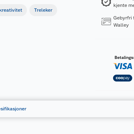
kjente m
reativitet
Treleker
Gebyrfri
Walley
Betaling
sifikasjoner