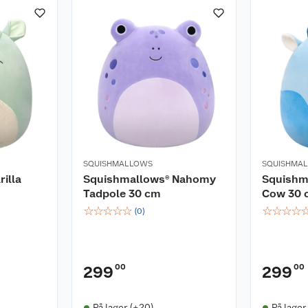
SQUISHMALLOWS
SQUISHMA
illa
Squishmallows® Nahomy
Squishm
Tadpole 30 cm
Cow 30 
☆
☆
☆
☆
☆
☆
☆
☆
☆
(
0
)
00
00
299
299
På lager (+20)
På lager 