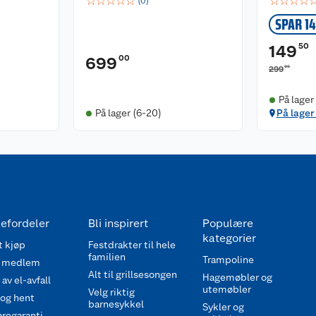
☆
☆
☆
☆
☆
☆
☆
☆
☆
(
0
)
SPAR 1
50
149
00
699
00
299
På lager
På lager (6-20)
På lager 
efordeler
Bli inspirert
Populære
kategorier
 kjøp
Festdrakter til hele
familien
Trampoline
 medlem
Alt til grillsesongen
Hagemøbler og
av el-avfall
utemøbler
Velg riktig
 og hent
barnesykkel
Sykler og
regaranti