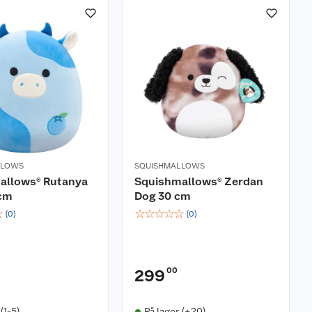
LLOWS
SQUISHMALLOWS
allows® Rutanya
Squishmallows® Zerdan
cm
Dog 30 cm
☆
☆
☆
☆
☆
☆
(
0
)
(
0
)
00
299
(1-5)
På lager (+20)