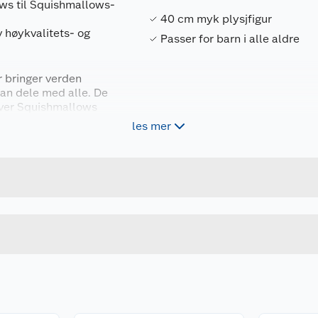
ows til Squishmallows-
40 cm myk plysjfigur
 høykvalitets- og
Passer for barn i alle aldre
 bringer verden
an dele med alle. De
g hver Squishmallows
bringer glede og gir en
les mer
Forpakningsmål
ansett hvor de er. For
196566453364
Bruttovekt
206634
Høyde
Lengde
u kjøper produktet får du invitasjon til å gi en omtale.
Bredde