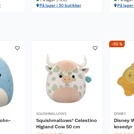
r
På lager i 30 butikker
På lager
-50 %
SQUISHMALLOWS
DISNEY
John-
Squishmallows® Celestino
Disney W
Higland Cow 50 cm
kosedyr