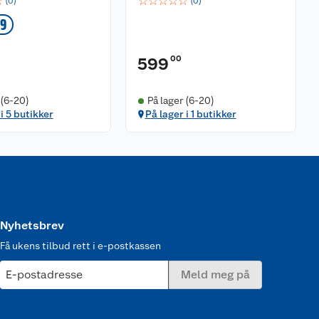
☆
☆
☆
☆
☆
☆
(
0
)
(
0
)
49
00
599
 (6-20)
På lager (6-20)
i 5 butikker
På lager i 1 butikker
Nyhetsbrev
Få ukens tilbud rett i e-postkassen
E-postadresse
Meld meg på