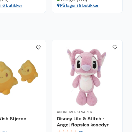
 i 6 butikker
På lager i 8 butikker
ANDRE MERKEVARER
ish Stjerne
Disney Lilo & Stitch -
Angel flopsies kosedyr