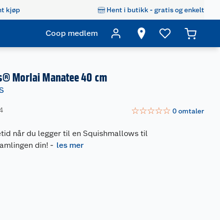
t kjøp
Hent i butikk - gratis og enkelt
Coop medlem
® Morlai Manatee 40 cm
S
☆
☆
☆
☆
☆
4
0
omtaler
etid når du legger til en Squishmallows til
amlingen din!
-
les mer