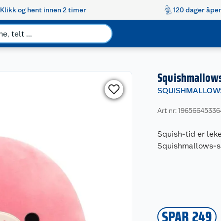
Klikk og hent innen 2 timer
120 dager åpen
Squishmallows
SQUISHMALLOW
Art nr: 19656645336
Squish-tid er lek
Squishmallows-s
SPAR 249