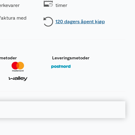
erkevarer
timer
 faktura med
120 dagers åpent kjøp
smetoder
Leveringsmetoder