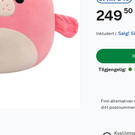
50
249
Salg! S
Inkludert i:
K
Tilgjengelig
:
Finn alternativer 
ditt postnumme
Kvalitets