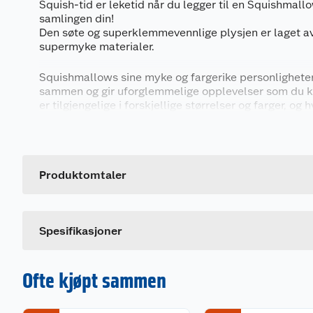
Squish-tid er leketid når du legger til en Squishmall
samlingen din!
Den søte og superklemmevennlige plysjen er laget av
supermyke materialer.
Squishmallows sine myke og fargerike personligheter
sammen og gir uforglemmelige opplevelser som du k
er tilgjengelige i forskjellige størrelser og farger, o
har sitt eget navn og sin egen unike personlighet. De 
Generelt
følelse av eventyr og vennskap til alle fansene sine, u
barn i alle aldre.
Artikkelnummer
Leverandørens artikkelnummer
Produktomtaler
Dette produktet har ikke fått noen omtale ennå. Hvis d
Spesifikasjoner
Ofte kjøpt sammen