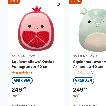
-50 %
-50 %
SQUISHMALLOWS
SQUISHMALLOWS
Squishmallows® Oatfae
Squishmallows® Ar
Pomegranate 40 cm
Armadillo 40 cm
☆
☆
☆
☆
☆
☆
☆
☆
☆
☆
(
1
)
(
0
)
SPAR 249
SPAR 249
50
50
249
249
00
00
499
499
På lager (+50)
På lager (+50)