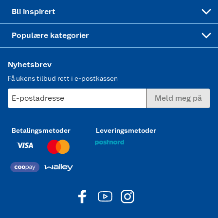
Mer inspirasjon
Symaskin
Bli inspirert
Joggesko dame
Populære kategorier
Nyhetsbrev
Få ukens tilbud rett i e-postkassen
E-postadresse
Meld meg på
Betalingsmetoder
Leveringsmetoder