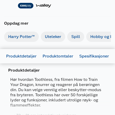
Oppdag mer
Harry Potter™
Uteleker
Spill
Hobby og kre
Produktdetaljer
Produktomtaler
Spesifikasjoner
Produktdetaljer
Hør hvordan Toothless, fra filmen How to Train
Your Dragon, knurrer og reagerer på berøringen
din. Du kan velge vennlig eller beskytter-modus
Generelt
fra bryteren. Toothless har over 50 forskjellige
lyder og funksjoner, inkludert utrolige røyk- og
Artikkelnummer
5055394028166
flammeeffekter.
Leverandørens artikkelnummer
100101HD