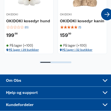
Coop kjeder
Betalingsalternativer
OKIDOKI
OKIDOKI
Ledige stillinger
Leveringsalternativer
Åpent kjøp
OKIDOKI kosedyr hund
OKIDOKI kosedyr kanin
☆
☆
☆
☆
☆
☆
☆
☆
☆
☆
(
0
)
(
1
)
Bærekraft
Pakkesporing
Coop medlem
199
00
159
00
Sikkerhetsdatablad
Sikkerhetsdatablad
Retur av el-avfall
Trampoline
På lager (+100)
På lager (+100)
På lager i 29 butikker
På lager i 32 butikker
Samvirkelag
Kjøpsvilkår
Klikk og hent
Festdrakter til hele familien
Hagemøbler og utemøbler
Virksomheten
Personvern
Matvaregaranti
Alt til grillsesongen
Sykler og sykkelutstyr
Sponsorvirksomhet
Cookies
Coop Mastercard
Velg riktig barnesykkel
LEGO
Om Obs
Leveringstid
Coop bedriftskort
Oppskrifter
Høytrykkspyler
Hjelp og support
Min kake
Ukas 4 middagstilbud
Klær
Kundefordeler