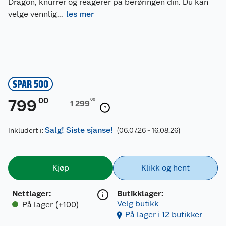
Dragon, knurrer og reagerer på berøringen din. Du kan
velge vennlig
...
les mer
SPAR 500
00
799
00
1 299
Salg! Siste sjanse!
Inkludert i:
(06.07.26 - 16.08.26)
Kjøp
Klikk og hent
Nettlager
:
Butikklager:
Velg butikk
På lager (+100)
På lager i 12 butikker