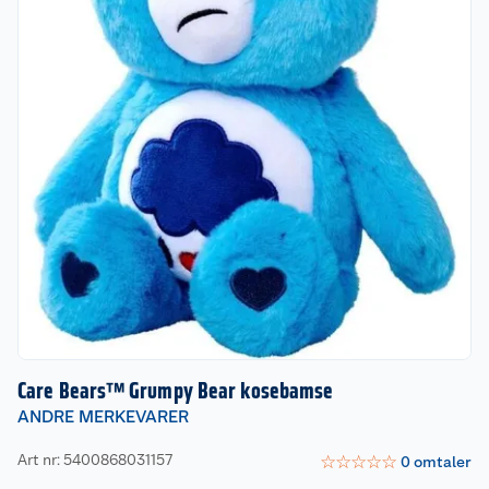
Care Bears™ Grumpy Bear kosebamse
ANDRE MERKEVARER
Art nr: 5400868031157
☆
☆
☆
☆
☆
0
omtaler