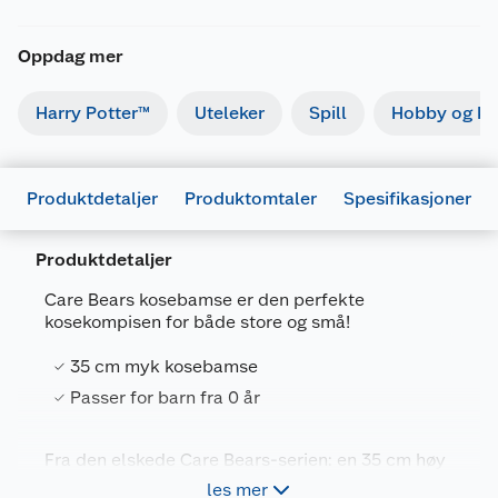
Oppdag mer
Harry Potter™
Uteleker
Spill
Hobby og kre
Produktdetaljer
Produktomtaler
Spesifikasjoner
Produktdetaljer
Care Bears kosebamse er den perfekte
kosekompisen for både store og små!
Generelt
35 cm myk kosebamse
Artikkelnummer
5400868031157
Passer for barn fra 0 år
Leverandørens artikkelnummer
6305878011
Fra den elskede Care Bears-serien: en 35 cm høy
Forpakningsmål
og supermyk kosevenn. Kosebjørner er kjent for å
les mer