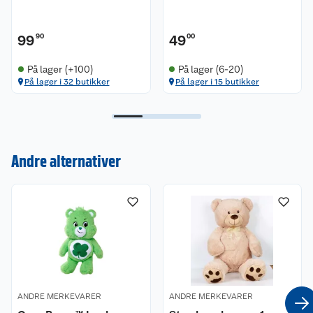
99
90
49
00
På lager (+100)
På lager (6-20)
På lager i 32 butikker
På lager i 15 butikker
Kundeservice
Om oss
Kontakt oss
Andre alternativer
Nyheter
Angre- og returrett
Våre butikker
Reklamasjon og garanti
Våre merkevarer
Ofte stilte spørsmål
Coop kjeder
Betalingsalternativer
ANDRE MERKEVARER
ANDRE MERKEVARER