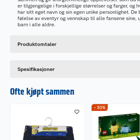
er tilgjengelige i forskjellige størrelser og farger, o
har sitt eget navn og sin egen unike personlighet. De 
følelse av eventyr og vennskap til alle fansene sine, u
Generelt
barn i alle aldre.
Artikkelnummer
Leverandørens artikkelnummer
Produktomtaler
Dette produktet har ikke fått noen omtale ennå. Hvis d
Spesifikasjoner
Ofte kjøpt sammen
- 30%