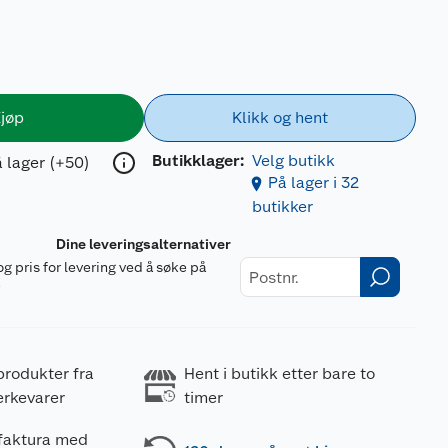
jøp
Klikk og hent
Butikklager:
Velg butikk
 lager (+50)
På lager i 32
butikker
Dine leveringsalternativer
og pris for levering ved å søke på
r
produkter fra
Hent i butikk etter bare to
erkevarer
timer
 faktura med