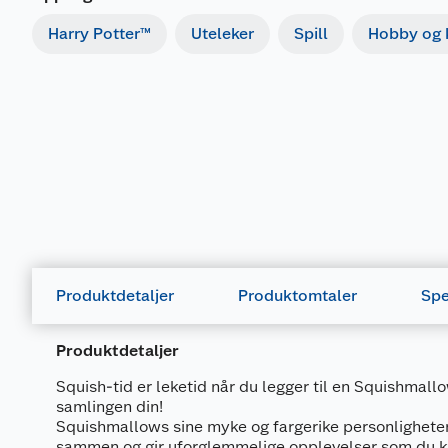
Harry Potter™
Uteleker
Spill
Hobby og k
Produktdetaljer
Produktomtaler
Spe
Produktdetaljer
Squish-tid er leketid når du legger til en Squishmall
samlingen din!
Squishmallows sine myke og fargerike personligheter
sammen og gir uforglemmelige opplevelser som du k