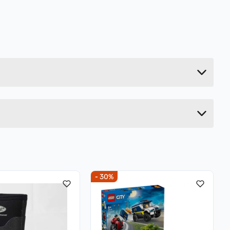
0.18 kg
20 cm
20 cm
10 cm
- 30%