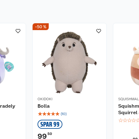
-50 %
OKIDOKI
SQUISHMA
radely
Bolla
Squishm
Squirrel
☆
☆
☆
☆
☆
(
10
)
☆
☆
☆
☆
SPAR 99
50
99