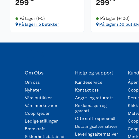
00
00
299
299
På lager (1-5)
På lager (+100)
På lager i 3 butikker
På lager i 30 butikk
Om Obs
Hjelp og support
Kund
Om oss
Kundeservice
Åpent
Nyheter
Kontakt oss
Coop
Våre butikker
Angre- og returrett
Retur 
Våre merkevarer
Reklamasjon og
Klikk
garanti
Coop kjeder
Matva
Ofte stilte spørsmål
Ledige stillinger
Coop
Betalingsalternativer
Bærekraft
Coop 
Leveringsalternativer
Sikkerhetsdatablad
Min k