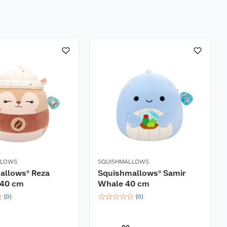
LLOWS
SQUISHMALLOWS
allows® Reza
Squishmallows® Samir
 40 cm
Whale 40 cm
☆
☆
☆
☆
☆
☆
(
0
)
(
0
)