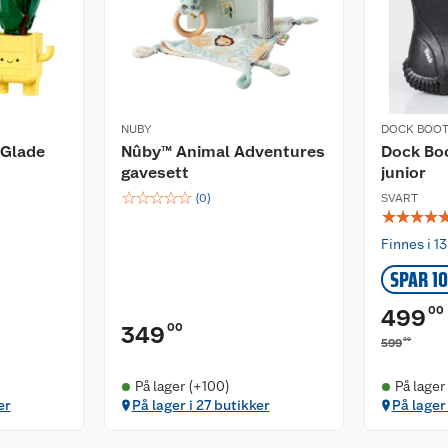
NUBY
DOCK BOO
 Glade
Nûby™ Animal Adventures
Dock Boo
gavesett
junior
☆
☆
☆
☆
☆
(
0
)
SVART
☆
☆
☆
☆
Finnes i 13
SPAR 1
00
499
00
349
00
599
På lager (+100)
På lager
er
På lager i 27 butikker
På lager 