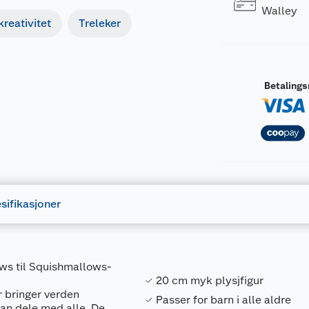
Walley
reativitet
Treleker
Betaling
sifikasjoner
ows til Squishmallows-
20 cm myk plysjfigur
 bringer verden
Passer for barn i alle aldre
an dele med alle. De