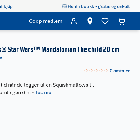
t kjøp
Hent i butikk - gratis og enkelt
Coop medlem
® Star Wars™ Mandalorian The child 20 cm
S
☆
☆
☆
☆
☆
0
omtaler
etid når du legger til en Squishmallows til
amlingen din!
-
les mer