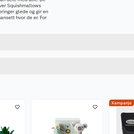
g hver Squishmallows
bringer glede og gir en
ansett hvor de er. For
Forpakningsmål
191726913498
Bruttovekt
258689
Høyde
Lengde
u kjøper produktet får du invitasjon til å gi en omtale.
Bredde
Kampanje