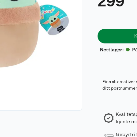
299
K
På
Nettlager
:
Finn alternativer 
ditt postnumme
Kvalitets
kjente m
Gebyrfri