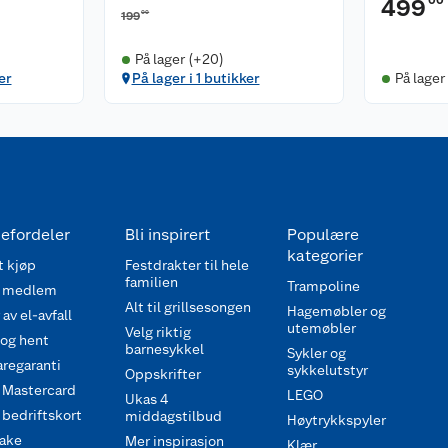
00
499
00
199
På lager (+20)
er
På lager i 1 butikker
På lager
efordeler
Bli inspirert
Populære
kategorier
 kjøp
Festdrakter til hele
familien
Trampoline
 medlem
Alt til grillsesongen
Hagemøbler og
av el-avfall
utemøbler
Velg riktig
 og hent
barnesykkel
Sykler og
regaranti
sykkelutstyr
Oppskrifter
 Mastercard
LEGO
Ukas 4
bedriftskort
middagstilbud
Høytrykkspyler
ake
Mer inspirasjon
Klær