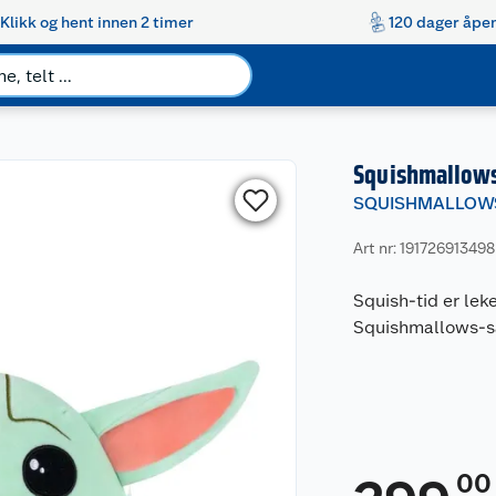
Klikk og hent innen 2 timer
120 dager åpen
Squishmallows
SQUISHMALLOW
Art nr: 191726913498
Squish-tid er lek
Squishmallows-s
00