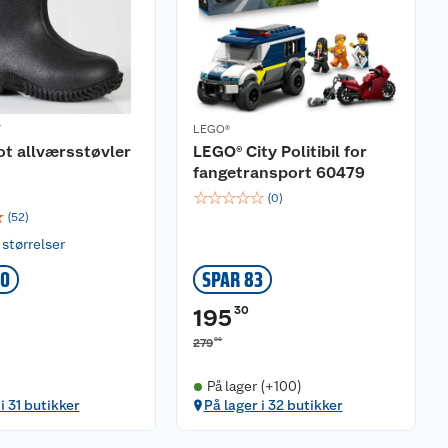
T
LEGO®
t allværsstøvler
LEGO® City Politibil for
fangetransport 60479
☆
☆
☆
☆
☆
(
0
)
☆
(
52
)
 størrelser
00
SPAR 83
30
195
00
279
På lager (+100)
i 31 butikker
På lager i 32 butikker