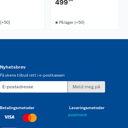
00
499
 (+50)
På lager (+50)
Nyhetsbrev
Få ukens tilbud rett i e-postkassen
E-postadresse
Meld meg på
Betalingsmetoder
Leveringsmetoder