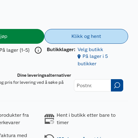
jøp
Klikk og hent
Butikklager:
Velg butikk
På lager (1-5)
På lager i 5
butikker
Dine leveringsalternativer
og pris for levering ved å søke på
r
produkter fra
Hent i butikk etter bare to
erkevarer
timer
 faktura med