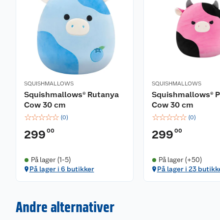
SQUISHMALLOWS
SQUISHMALLOWS
Squishmallows® Rutanya
Squishmallows® P
Cow 30 cm
Cow 30 cm
☆
☆
☆
☆
☆
☆
☆
☆
☆
☆
(
0
)
(
0
)
00
00
299
299
På lager (1-5)
På lager (+50)
På lager i 6 butikker
På lager i 23 butikk
Andre alternativer