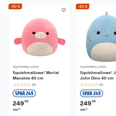
-50 %
-50 %
SQUISHMALLOWS
SQUISHMALLOWS
Squishmallows® Morlai
Squishmallows® 
Manatee 40 cm
John Dino 40 cm
☆
☆
☆
☆
☆
☆
☆
☆
☆
☆
(
0
)
(
0
)
SPAR 249
SPAR 249
50
50
249
249
00
00
499
499