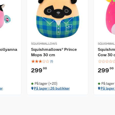
SQUISHMALLOWS
SQUISHMA
ollyanna
Squishmallows® Prince
Squishm
Mops 30 cm
Cow 30 
☆
☆
☆
☆
☆
☆
☆
☆
☆
(
1
)
00
00
299
299
På lager (+20)
På lager
er
På lager i 26 butikker
På lager 