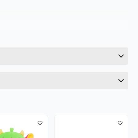
0.42 kg
16 cm
31 cm
25 cm