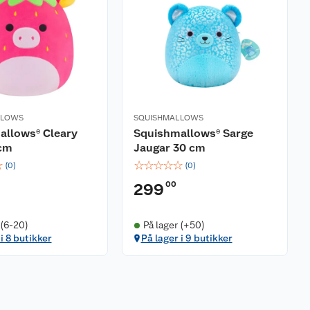
LLOWS
SQUISHMALLOWS
allows® Cleary
Squishmallows® Sarge
cm
Jaugar 30 cm
☆
☆
☆
☆
☆
☆
(
0
)
(
0
)
00
299
 (6-20)
På lager (+50)
i 8 butikker
På lager i 9 butikker