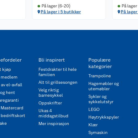
På lager (6-20)
På lager
På lager i 5 butikker
På lager 
efordeler
Bli inspirert
Populære
kategorier
 kjøp
Festdrakter til hele
familien
Trampoline
 medlem
Alt til grillsesongen
Hagemøbler og
av el-avfall
utemøbler
Velg riktig
 og hent
barnesykkel
Sykler og
regaranti
sykkelutstyr
Oppskrifter
 Mastercard
LEGO
Ukas 4
bedriftskort
middagstilbud
Høytrykkspyler
ake
Mer inspirasjon
Klær
Symaskin