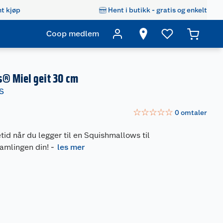
t kjøp
Hent i butikk - gratis og enkelt
Coop medlem
® Miel geit 30 cm
S
☆
☆
☆
☆
☆
0
omtaler
etid når du legger til en Squishmallows til
amlingen din!
-
les mer