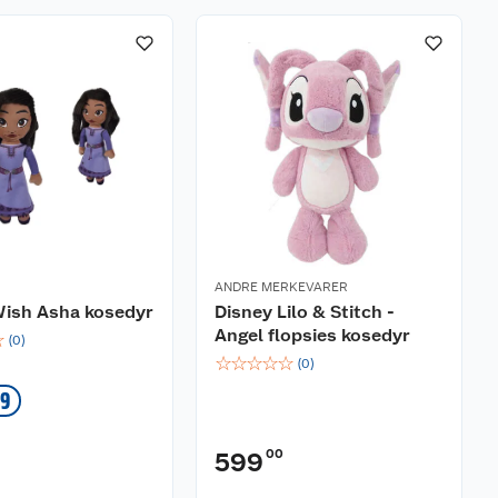
ANDRE MERKEVARER
Wish Asha kosedyr
Disney Lilo & Stitch -
Angel flopsies kosedyr
☆
(
0
)
☆
☆
☆
☆
☆
(
0
)
49
00
599