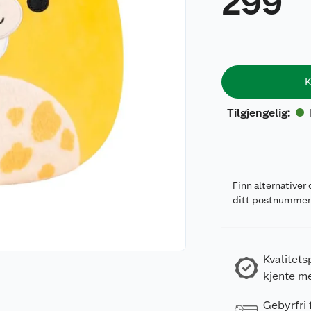
299
K
Tilgjengelig
:
Finn alternativer 
ditt postnumme
Kvalitets
kjente m
Gebyrfri