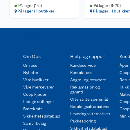
På lager (1-5)
På lager (6-20)
På lager i 1 butikker
På lager i 1 butikker
Om Obs
Hjelp og support
Kund
Om oss
Kundeservice
Åpent
Nyheter
Kontakt oss
Coop
Våre butikker
Angre- og returrett
Retur 
Våre merkevarer
Reklamasjon og
Klikk
garanti
Coop kjeder
Matva
Ofte stilte spørsmål
Ledige stillinger
Coop
Betalingsalternativer
Bærekraft
Coop 
Leveringsalternativer
Sikkerhetsdatablad
Min k
Pakkesporing
Samvirkelag
Sikkerhetsdatablad