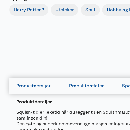
Harry Potter™
Uteleker
Spill
Hobby og k
Produktdetaljer
Produktomtaler
Spe
Produktdetaljer
Squish-tid er leketid når du legger til en Squishmall
samlingen din!
Den søte og superklemmevennlige plysjen er laget av
supermyke materialer.