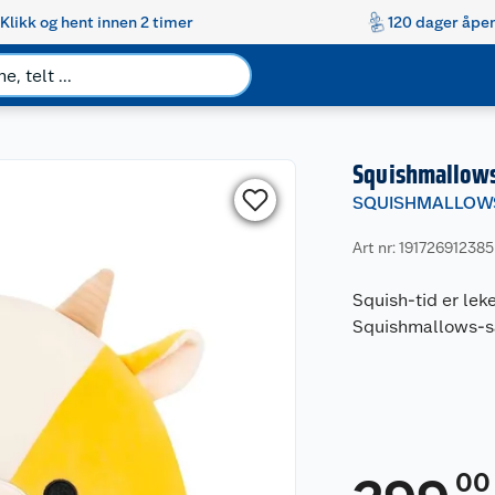
Klikk og hent innen 2 timer
120 dager åpen
Squishmallows
SQUISHMALLOW
Art nr: 191726912385
Squish-tid er lek
Squishmallows-s
00