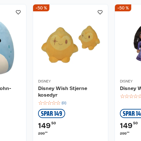
-50 %
-50 %
DISNEY
DISNEY
John-
Disney Wish Stjerne
Disney 
kosedyr
☆
☆
☆
☆
☆
☆
☆
☆
☆
(
0
)
SPAR 149
SPAR 1
50
50
149
149
00
00
299
299