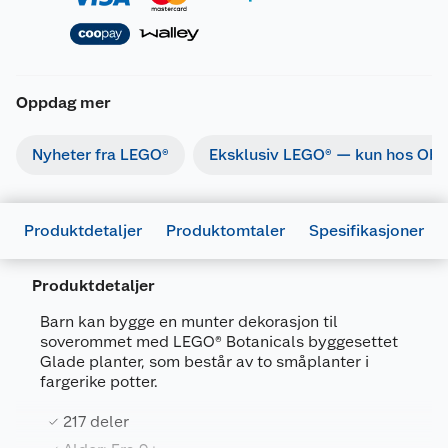
Oppdag mer
Nyheter fra LEGO®
Eksklusiv LEGO® — kun hos Obs
Produktdetaljer
Produktomtaler
Spesifikasjoner
Produktdetaljer
Barn kan bygge en munter dekorasjon til
soverommet med LEGO® Botanicals byggesettet
Glade planter, som består av to småplanter i
Generelt
fargerike potter.
Artikkelnummer
5702017814681
217 deler
Leverandørens artikkelnummer
10349