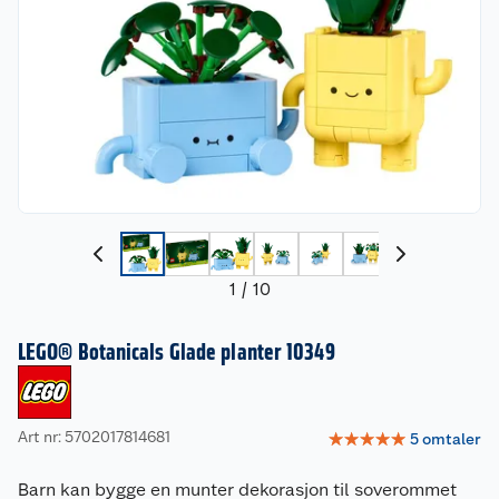
1
/
10
LEGO® Botanicals Glade planter 10349
Art nr: 5702017814681
☆
☆
☆
☆
☆
5
omtaler
Barn kan bygge en munter dekorasjon til soverommet