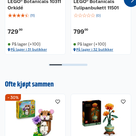
LEGO® Botanicals 10311
LEGO® Botanicals
Settet inneholder 217 deler.
Orkidé
Tulipanbukett 11501
☆
☆
☆
☆
☆
☆
☆
☆
☆
☆
(
11
)
(
0
)
729
00
799
00
På lager (+100)
På lager (+100)
På lager i 31 butikker
På lager i 32 butikker
Ofte kjøpt sammen
- 30%