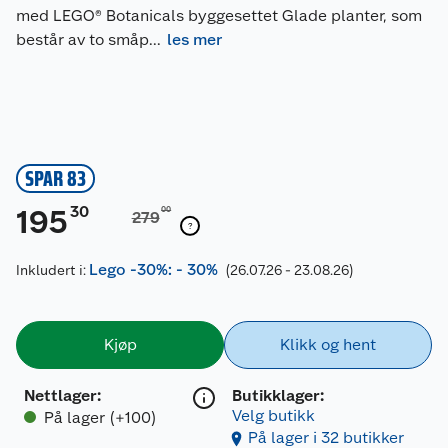
med LEGO® Botanicals byggesettet Glade planter, som
består av to småp
...
les mer
SPAR 83
30
195
00
279
Lego -30%: - 30%
Inkludert i:
(26.07.26 - 23.08.26)
Kjøp
Klikk og hent
Nettlager
:
Butikklager:
Velg butikk
På lager (+100)
På lager i 32 butikker