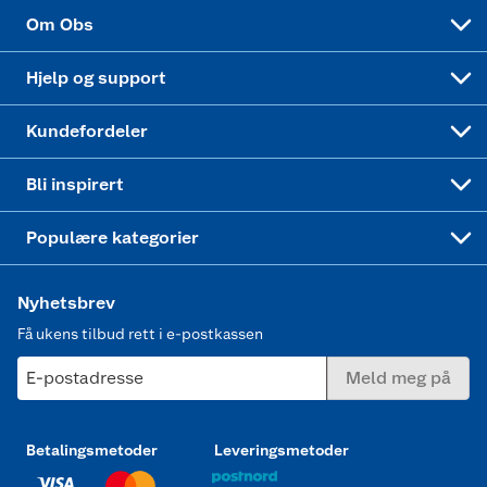
Sponsorvirksomhet
Cookies
Coop Mastercard
Velg riktig barnesykkel
LEGO
Om Obs
Leveringstid
Coop bedriftskort
Oppskrifter
Høytrykkspyler
Hjelp og support
Min kake
Ukas 4 middagstilbud
Klær
Kundefordeler
Mer inspirasjon
Symaskin
Bli inspirert
Joggesko dame
Populære kategorier
Nyhetsbrev
Få ukens tilbud rett i e-postkassen
E-postadresse
Meld meg på
Betalingsmetoder
Leveringsmetoder