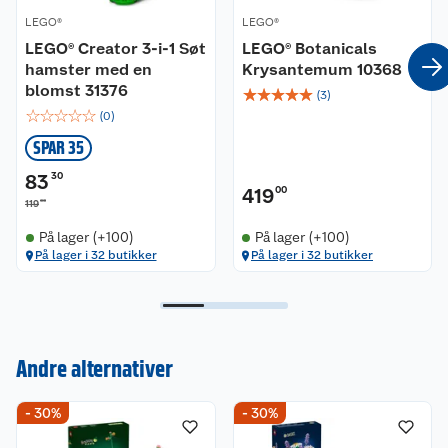
LEGO®
LEGO®
LEGO® Creator 3-i-1 Søt
LEGO® Botanicals
hamster med en
Krysantemum 10368
blomst 31376
☆
☆
☆
☆
☆
(
3
)
☆
☆
☆
☆
☆
(
0
)
SPAR 35
83
30
419
00
00
119
På lager (+100)
På lager (+100)
På lager i 32 butikker
På lager i 32 butikker
Andre alternativer
Kundeservice
- 30%
- 30%
Om oss
Kontakt oss