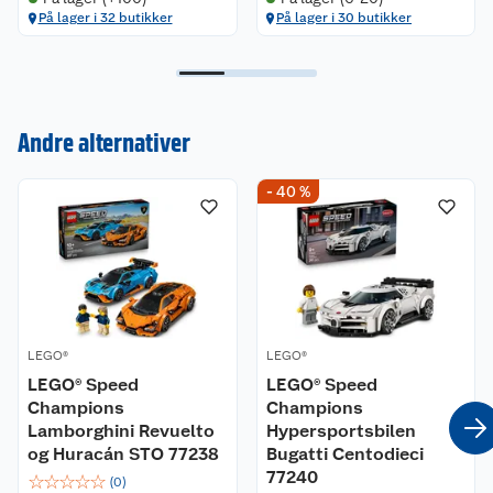
379
00
379
00
På lager (+20)
På lager (+50)
På lager i 32 butikker
På lager i 32 butikker
Ofte kjøpt sammen
Kun hos Obs
LEGO®
LEGO®
LEGO® Speed
LEGO® Speed