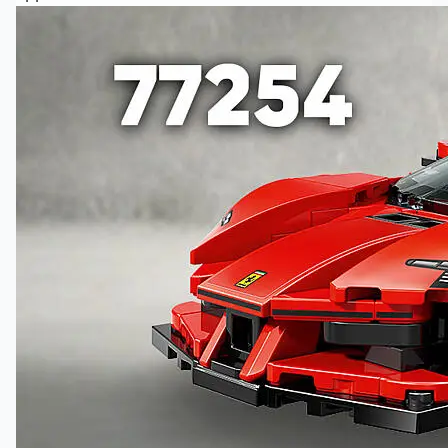
Inneholder interaktive 3D-byggeinstruksjoner
Byggere kan zoome og rotere sett i 3D samt spore
framdriften i den gøyale og intuitive LEGO® Builder
appen.