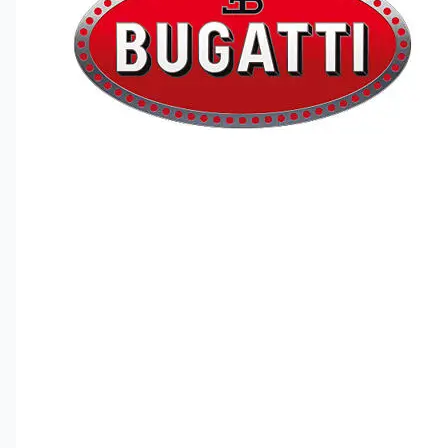
Hypersportsbilen Bugatti Vision GT-byggesett
Barn fra ni år kan bygge, leke med og stille ut settet
LEGO® Speed Champions Hypersportsbilen Bugatti
Vision Gran Turismo.