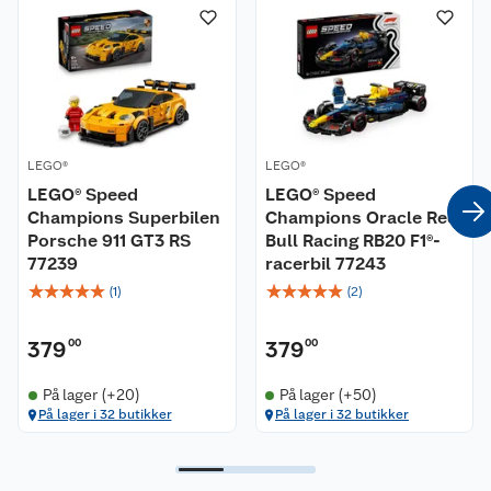
Mer fartsfylt action
Oppdag andre LEGO® Speed Champions bilmodeller
(selges separat), som er fulle av autentiske detaljer.
Få 360-graders oversikt
Se produktet I naturlig
av dette produktet
størrelse I ditt rom