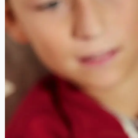
Med dette Bugatti-modellsettet kan fans av Gran
Turismo-videospillserien bygge et ingeniørunderverk.
LEGO® Speed Champions Hypersportsbilen Bugatti
Vision GT