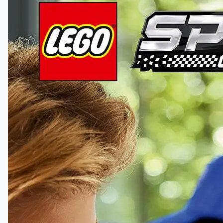
«øyne», en takfinne og brede dekk med
«Michelin»-trykk. Billeken inkluderer også en
minifigur iført et Bugatti-antrekk som kan
plasseres i cockpiten for å delta i billøp.
Med LEGO Speed Champions byggesett kan barn
bygge kopier av en lang rekke ikoniske kjøretøy
De får dessuten en god mestringsopplevelse med
LEGO Builder appens enkle, digitale instruksjoner
for zooming, 3D-rotering og sporing av framdrift.
Settet består av 284 deler.