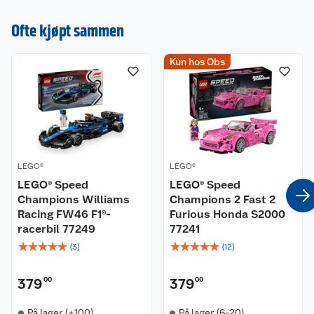
Trykk for å plassere I rommet
ditt
Trykk for å se produktet nå
Hvordan å bruke
I samme serie
LEGO®
LEGO®
LEGO® Speed
LEGO® Speed
Champions Superbilen
Champions Oracle Red
Porsche 911 GT3 RS
Bull Racing RB20 F1®-
77239
racerbil 77243
☆
☆
☆
☆
☆
☆
☆
☆
☆
☆
(
1
)
(
2
)