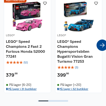
Kun hos Obs
Om oss
Kontakt oss
Nyheter
Angre- og returrett
Våre butikker
Reklamasjon og garanti
Våre merkevarer
Ofte stilte spørsmål
LEGO®
LEGO®
LEGO® Speed
LEGO® Speed
Champions 2 Fast 2
Champions
Coop kjeder
Betalingsalternativer
Furious Honda S2000
Hypersportsbilen
77241
Bugatti Vision Gran
Ledige stillinger
Leveringsalternativer
Åpent kjøp
Turismo 77253
☆
☆
☆
☆
☆
(
12
)
☆
☆
☆
☆
☆
(
3
)
Bærekraft
Pakkesporing
Coop medlem
379
00
399
00
Sikkerhetsdatablad
Sikkerhetsdatablad
Retur av el-avfall
Trampoline
På lager (6-20)
På lager (+20)
På lager i 31 butikker
På lager i 32 butikker
Samvirkelag
Kjøpsvilkår
Klikk og hent
Festdrakter til hele familien
Hagemøbler og utemøbler
Virksomheten
Personvern
Matvaregaranti
Alt til grillsesongen
Sykler og sykkelutstyr