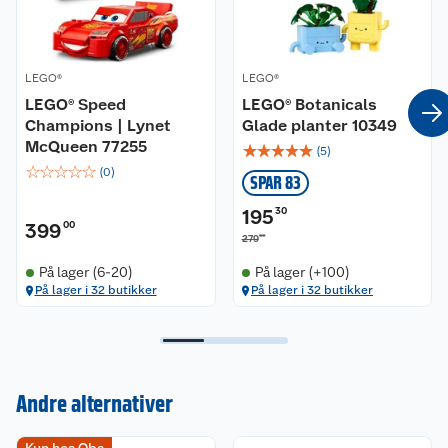
LEGO®
LEGO®
LEGO® Speed
LEGO® Botanicals
Champions | Lynet
Glade planter 10349
McQueen 77255
☆
☆
☆
☆
☆
(
5
)
☆
☆
☆
☆
☆
(
0
)
SPAR 83
195
30
399
00
00
279
På lager (6-20)
På lager (+100)
På lager i 32 butikker
På lager i 32 butikker
Andre alternativer
Kundeservice