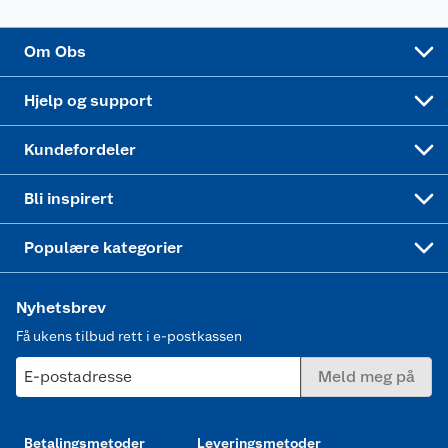
Sponsorvirksomhet
Cookies
Coop Mastercard
Velg riktig barnesykkel
LEGO
Om Obs
Leveringstid
Coop bedriftskort
Oppskrifter
Høytrykkspyler
Hjelp og support
Min kake
Ukas 4 middagstilbud
Klær
Kundefordeler
Mer inspirasjon
Symaskin
Bli inspirert
Joggesko dame
Populære kategorier
Nyhetsbrev
Få ukens tilbud rett i e-postkassen
E-postadresse
Meld meg på
Betalingsmetoder
Leveringsmetoder