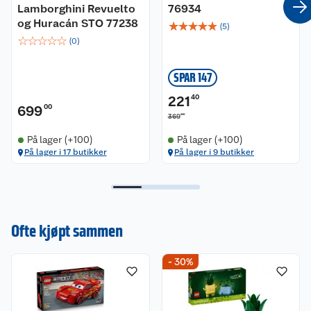
Lamborghini Revuelto
76934
og Huracán STO 77238
☆
☆
☆
☆
☆
(
5
)
☆
☆
☆
☆
☆
(
0
)
SPAR 147
221
40
699
00
00
369
På lager (+100)
På lager (+100)
På lager i 17 butikker
På lager i 9 butikker
Ofte kjøpt sammen
- 30%