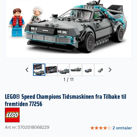
1
/
11
LEGO® Speed Champions Tidsmaskinen fra Tilbake til
fremtiden 77256
Art nr: 5702018068229
☆
☆
☆
☆
☆
2
omtaler