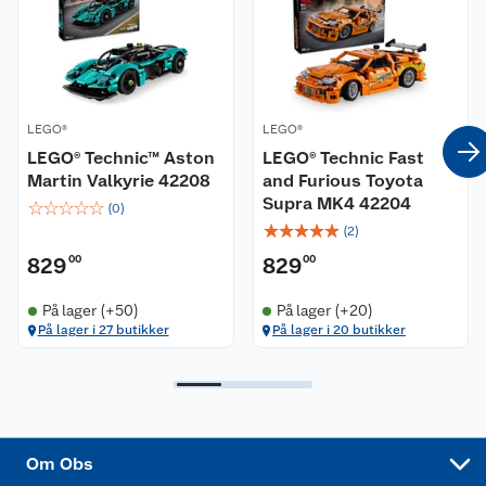
Våre butikker
Reklamasjon og garanti
Våre merkevarer
Ofte stilte spørsmål
LEGO®
LEGO®
Coop kjeder
Betalingsalternativer
LEGO® Technic™ Aston
LEGO® Technic Fast
Martin Valkyrie 42208
and Furious Toyota
Ledige stillinger
Leveringsalternativer
Åpent kjøp
Supra MK4 42204
☆
☆
☆
☆
☆
(
0
)
☆
☆
☆
☆
☆
(
2
)
Bærekraft
Pakkesporing
Coop medlem
829
00
829
00
Sikkerhetsdatablad
Sikkerhetsdatablad
Retur av el-avfall
Trampoline
På lager (+50)
På lager (+20)
På lager i 27 butikker
På lager i 20 butikker
Samvirkelag
Kjøpsvilkår
Klikk og hent
Festdrakter til hele familien
Hagemøbler og utemøbler
Virksomheten
Personvern
Matvaregaranti
Alt til grillsesongen
Sykler og sykkelutstyr
Sponsorvirksomhet
Cookies
Coop Mastercard
Velg riktig barnesykkel
LEGO
Om Obs