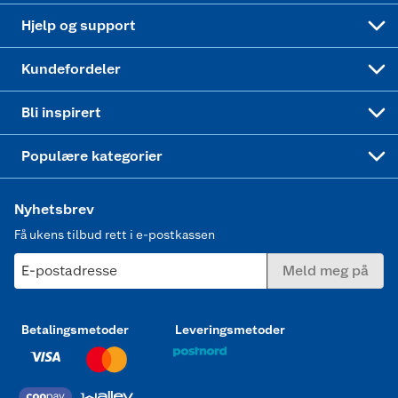
Leveringstid
Coop bedriftskort
Oppskrifter
Høytrykkspyler
Hjelp og support
Min kake
Ukas 4 middagstilbud
Klær
Kundefordeler
Mer inspirasjon
Symaskin
Bli inspirert
Joggesko dame
Populære kategorier
Nyhetsbrev
Få ukens tilbud rett i e-postkassen
E-postadresse
Meld meg på
Betalingsmetoder
Leveringsmetoder