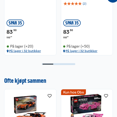
☆
☆
☆
☆
☆
(
2
)
SPAR 35
SPAR 35
83
30
83
30
00
00
119
119
På lager (+20)
På lager (+50)
På lager i 32 butikker
På lager i 32 butikker
Ofte kjøpt sammen
Kun hos Obs