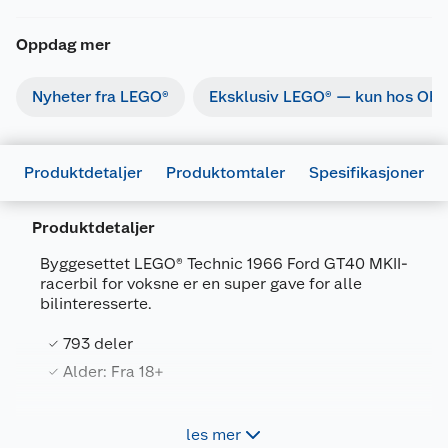
Oppdag mer
Nyheter fra LEGO®
Eksklusiv LEGO® — kun hos Obs
Produktdetaljer
Produktomtaler
Spesifikasjoner
Produktdetaljer
Byggesettet LEGO® Technic 1966 Ford GT40 MKII-
racerbil for voksne er en super gave for alle
bilinteresserte.
Generelt
793 deler
Artikkelnummer
5702018067048
Alder: Fra 18+
Leverandørens artikkelnummer
42223
Forpakningsmål
Vinn løpet, og hyll en ikonisk bil med LEGO®
les mer
Technic 1966 Ford GT40 MKII-racerbil for voksne
Bruttovekt
1.06 kg