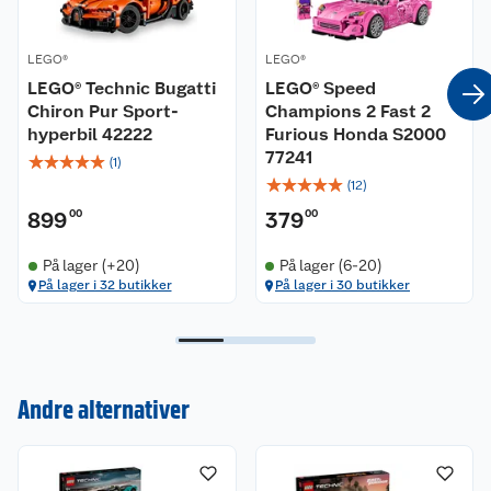
LEGO®
LEGO®
LEGO® Technic Bugatti
LEGO® Speed
Chiron Pur Sport-
Champions 2 Fast 2
hyperbil 42222
Furious Honda S2000
77241
☆
☆
☆
☆
☆
(
1
)
☆
☆
☆
☆
☆
(
12
)
899
00
379
00
På lager (+20)
På lager (6-20)
På lager i 32 butikker
På lager i 30 butikker
Kundeservice
Andre alternativer
Om oss
Kontakt oss
Nyheter
Angre- og returrett