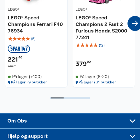
LEGO®
LEGO®
Våre merkevarer
Ofte stilte spørsmål
LEGO® Speed
LEGO® Speed
Champions Ferrari F40
Champions 2 Fast 2
Coop kjeder
Betalingsalternativer
76934
Furious Honda S2000
77241
☆
☆
☆
☆
☆
(
5
)
Ledige stillinger
Leveringsalternativer
Åpent kjøp
☆
☆
☆
☆
☆
(
12
)
SPAR 147
Bærekraft
Pakkesporing
Coop medlem
221
40
379
00
00
369
Sikkerhetsdatablad
Sikkerhetsdatablad
Retur av el-avfall
Trampoline
På lager (+100)
På lager (6-20)
På lager i 9 butikker
På lager i 31 butikker
Samvirkelag
Kjøpsvilkår
Klikk og hent
Festdrakter til hele familien
Hagemøbler og utemøbler
Virksomheten
Personvern
Matvaregaranti
Alt til grillsesongen
Sykler og sykkelutstyr
Sponsorvirksomhet
Cookies
Coop Mastercard
Velg riktig barnesykkel
LEGO
Om Obs
Leveringstid
Coop bedriftskort
Oppskrifter
Høytrykkspyler
Hjelp og support