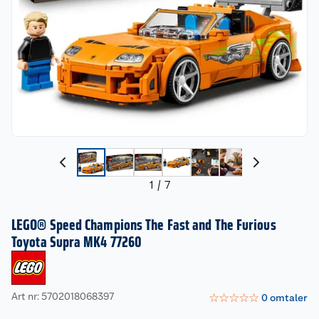
1
/
7
LEGO® Speed Champions The Fast and The Furious
Toyota Supra MK4 77260
Art nr: 5702018068397
☆
☆
☆
☆
☆
0
omtaler