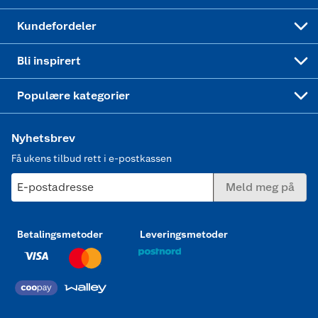
Min kake
Ukas 4 middagstilbud
Klær
Kundefordeler
Mer inspirasjon
Symaskin
Bli inspirert
Joggesko dame
Populære kategorier
Nyhetsbrev
Få ukens tilbud rett i e-postkassen
E-postadresse
Meld meg på
Betalingsmetoder
Leveringsmetoder