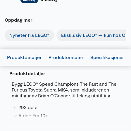
Oppdag mer
Nyheter fra LEGO®
Eksklusiv LEGO® — kun hos Obs
Produktdetaljer
Produktomtaler
Spesifikasjoner
Produktdetaljer
Bygg LEGO® Speed Champions The Fast and The
Furious Toyota Supra MK4, som inkluderer en
minifigur av Brian O’Conner til lek og utstilling.
Generelt
292 deler
Artikkelnummer
5702018068397
Alder: Fra 10+
Leverandørens artikkelnummer
77260
Forpakningsmål