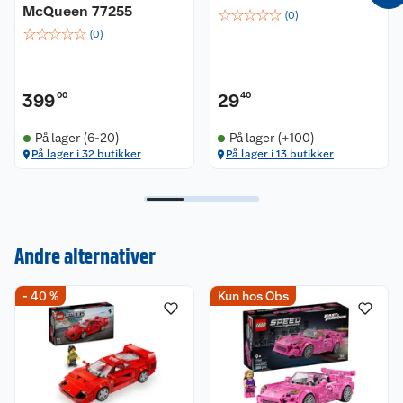
McQueen 77255
☆
☆
☆
☆
☆
(
0
)
☆
☆
☆
☆
☆
(
0
)
399
00
29
40
På lager (6-20)
På lager (+100)
På lager i 32 butikker
På lager i 13 butikker
Andre alternativer
Kundeservice
- 40 %
Kun hos Obs
Om oss
Kontakt oss
Nyheter
Angre- og returrett
Våre butikker
Reklamasjon og garanti