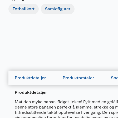
Fotballkort
Samlefigurer
Produktdetaljer
Produktomtaler
Spe
Produktdetaljer
Møt den myke banan-fidget-leken! Fylt med en gelél
denne store bananen perfekt å klemme, strekke og m
tilfredsstillende taktil opplevelse hver gang. Den spret
sin opprinnelige form, klar for uendelig moro, og er e