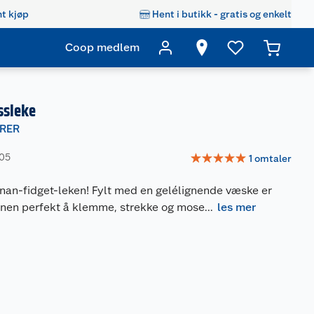
t kjøp
Hent i butikk - gratis og enkelt
Coop medlem
ssleke
RER
☆
☆
☆
☆
☆
805
1
omtaler
an-fidget-leken! Fylt med en gelélignende væske er
nen perfekt å klemme, strekke og mose
...
les mer