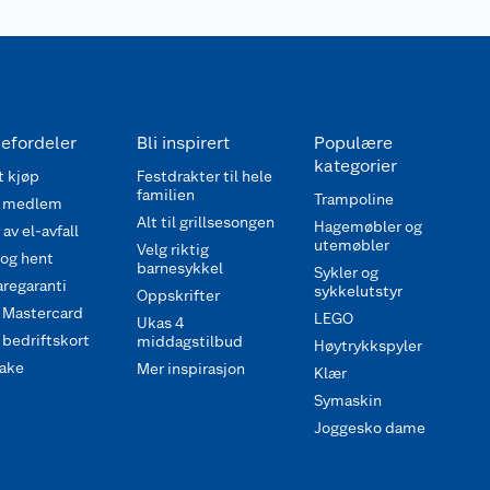
efordeler
Bli inspirert
Populære
kategorier
 kjøp
Festdrakter til hele
familien
Trampoline
 medlem
Alt til grillsesongen
Hagemøbler og
av el-avfall
utemøbler
Velg riktig
 og hent
barnesykkel
Sykler og
regaranti
sykkelutstyr
Oppskrifter
 Mastercard
LEGO
Ukas 4
bedriftskort
middagstilbud
Høytrykkspyler
ake
Mer inspirasjon
Klær
Symaskin
Joggesko dame