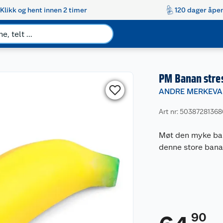
Klikk og hent innen 2 timer
120 dager åpen
PM Banan stre
ANDRE MERKEVA
Art nr: 5038728136
Møt den myke ban
denne store bana
90