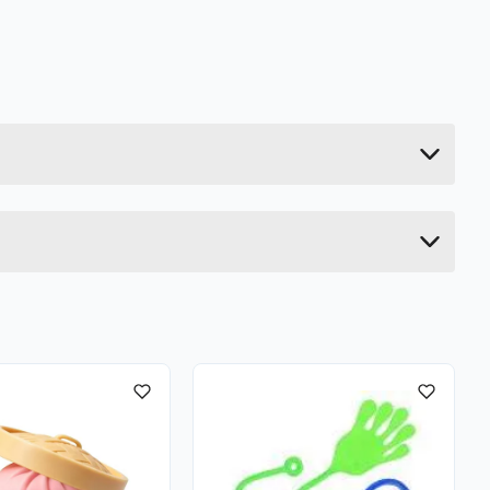
0.28 kg
3 cm
19 cm
4 cm