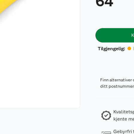
64
K
Tilgjengelig
:
Finn alternativer 
ditt postnumme
Kvalitets
kjente m
Gebyrfri