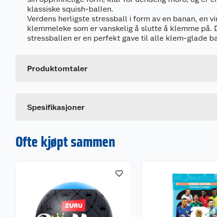
klassiske squish-ballen.
Verdens herligste stressball i form av en banan, en v
klemmeleke som er vanskelig å slutte å klemme på.
Generelt
stressballen er en perfekt gave til alle klem-glade b
Artikkelnummer
Leverandørens artikkelnummer
Produktomtaler
Spesifikasjoner
Ofte kjøpt sammen