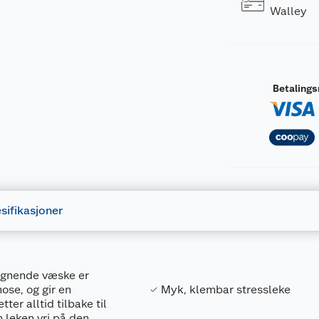
Walley
Betaling
sifikasjoner
ignende væske er
ose, og gir en
Myk, klembar stressleke
ter alltid tilbake til
n leken vri på den