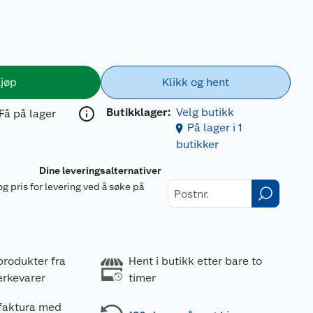
jøp
Klikk og hent
Butikklager:
Velg butikk
Få på lager
På lager i 1
butikker
Dine leveringsalternativer
og pris for levering ved å søke på
r
produkter fra
Hent i butikk etter bare to
erkevarer
timer
 faktura med