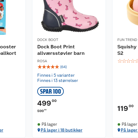
DOCK BOOT
FUN TREND
ooster
Dock Boot Print
Squishy
allkort
allværsstøvler barn
S2
☆
☆
☆
☆
ROSA
☆
☆
☆
☆
☆
(
64
)
Finnes i 5 varianter
Finnes i 13 størrelser
SPAR 100
00
499
00
119
00
599
På lager
På lager
er
På lager i 18 butikker
På lager 