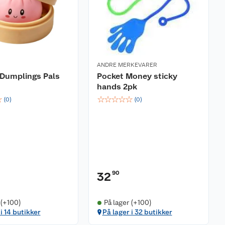
ANDRE MERKEVARER
 Dumplings Pals
Pocket Money sticky
hands 2pk
☆
☆
☆
☆
☆
☆
(
0
)
(
0
)
90
32
 (+100)
På lager (+100)
i 14 butikker
På lager i 32 butikker