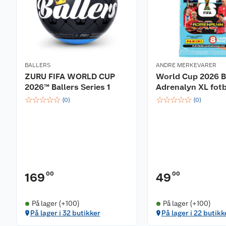
BALLERS
ANDRE MERKEVARER
ZURU FIFA WORLD CUP
World Cup 2026 B
2026™ Ballers Series 1
Adrenalyn XL fotb
☆
☆
☆
☆
☆
☆
☆
☆
☆
☆
(
0
)
(
0
)
00
00
169
49
På lager (+100)
På lager (+100)
På lager i 32 butikker
På lager i 22 butikk