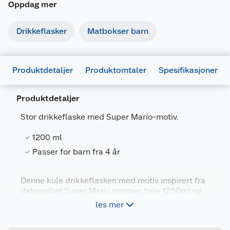
Oppdag mer
Drikkeflasker
Matbokser barn
Produktdetaljer
Produktomtaler
Spesifikasjoner
Produktdetaljer
Stor drikkeflaske med Super Mario-motiv.
Generelt
1200 ml
Artikkelnummer
8412497035939
Passer for barn fra 4 år
Leverandørens artikkelnummer
03593
Størrelse
1200 ML
Denne kule drikkeflasken med motiv inspirert fra
dataspillet Super Mario rommer hele 1200ml og
Forpakningsmål
er 30cm høy. Fyll vannflasken helt opp og du kan
les mer
slukke tørsten på lange gaming-sessions, ute på
Bruttovekt
0.14 kg
tur, eller på forskjellige aktiviteter. Den passer
Høyde
30 cm