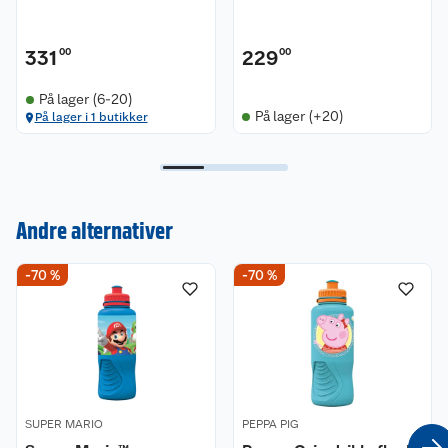
331
00
229
00
På lager (6-20)
På lager (+20)
På lager i 1 butikker
Kundeservice
Andre alternativer
Om oss
Kontakt oss
-70 %
-70 %
Nyheter
Angre- og returrett
Våre butikker
Reklamasjon og garanti
Våre merkevarer
Ofte stilte spørsmål
SUPER MARIO
PEPPA PIG
Coop kjeder
Betalingsalternativer