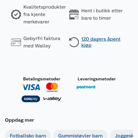
Kvalitetsprodukter
Hent i butikk etter
fra kjente
bare to timer
merkevarer
Gebyrfri faktura
120 dagers åpent
kjøp
med Walley
Betalingsmetoder
Leveringsmetoder
Oppdag mer
Fotballsko barn
Gummistøvler barn
Joggesko