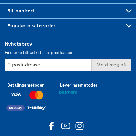
Mer inspirasjon
Symaskin
Bli inspirert
Joggesko dame
Populære kategorier
Nyhetsbrev
Få ukens tilbud rett i e-postkassen
E-postadresse
Meld meg på
Betalingsmetoder
Leveringsmetoder