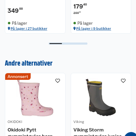
179
40
349
00
00
299
På lager
På lager
På lager i 27 butikker
På lager i 9 butikker
Andre alternativer
Kundeservice
Annonsert
Om oss
Kontakt oss
Nyheter
Angre- og returrett
Våre butikker
Reklamasjon og garanti
OKIDOKI
Viking
Okidoki Pytt
Viking Storm
Våre merkevarer
Ofte stilte spørsmål