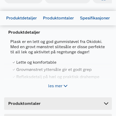
Produktdetaljer
Produktomtaler
Spesifikasjoner
Produktdetaljer
Generelt
Plask er en lett og god gummistøvel fra Okidoki.
Artikkelnummer
7025180727724
Med en grovt mønstret slitesåle er disse perfekte
til all lek og aktivitet på regntunge dager!
Leverandørens artikkelnummer
606636
Lette og komfortable
Størrelse
21
Grovmønstret yttersåle gir et godt grep
Farge
KAKI
Refleksdetalj på hæl og praktisk drahempe
Forpakningsmål
Tynt fôr i tekstil og uttakbar innersåle
les mer
Bruttovekt
0.68 kg
Høyde
9.2 cm
Disse klassiske gummistøvlene er laget i
Produktomtaler
slitesterk gummi som tåler mye. Innsiden er fôret
Lengde
26 cm
med tekstil og støvlene har en uttakbar innersåle
i tekstil for optimal komfort. Godt synlig
Bredde
23.6 cm