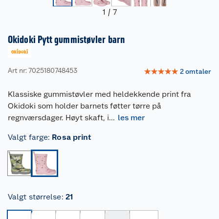
1
/
7
Okidoki Pytt gummistøvler barn
Art nr: 7025180748453
☆
☆
☆
☆
☆
2
omtaler
Klassiske gummistøvler med heldekkende print fra
Okidoki som holder barnets føtter tørre på
regnværsdager. Høyt skaft, i
...
les mer
Valgt farge
:
Rosa print
Valgt størrelse
:
21