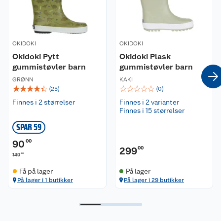
Nyheter
Angre- og returrett
OKIDOKI
Våre butikker
OKIDOKI
Reklamasjon og garanti
Okidoki Pytt
Okidoki Plask
gummistøvler barn
gummistøvler barn
Våre merkevarer
Ofte stilte spørsmål
GRØNN
KAKI
☆
☆
☆
☆
☆
☆
☆
☆
☆
☆
(
25
)
(
0
)
Coop kjeder
Betalingsalternativer
Finnes i 2 størrelser
Finnes i 2 varianter
Finnes i 15 størrelser
Ledige stillinger
Leveringsalternativer
Åpent kjøp
SPAR 59
Bærekraft
Pakkesporing
Coop medlem
90
00
299
00
00
149
Sikkerhetsdatablad
Sikkerhetsdatablad
Retur av el-avfall
Trampoline
Få på lager
På lager
På lager i 1 butikker
På lager i 29 butikker
Samvirkelag
Kjøpsvilkår
Klikk og hent
Festdrakter til hele familien
Hagemøbler og utemøbler
Virksomheten
Personvern
Matvaregaranti
Alt til grillsesongen
Sykler og sykkelutstyr