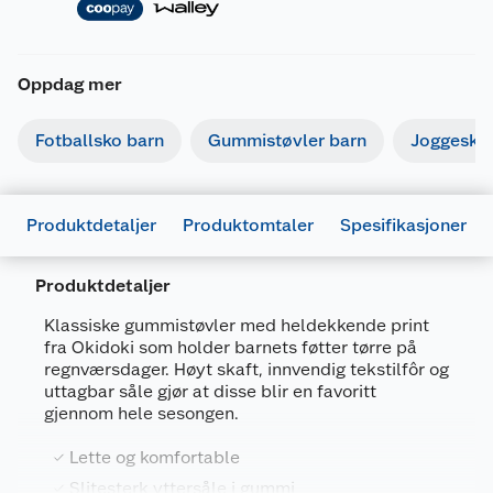
Oppdag mer
Fotballsko barn
Gummistøvler barn
Joggesko
Produktdetaljer
Produktomtaler
Spesifikasjoner
Produktdetaljer
Generelt
Klassiske gummistøvler med heldekkende print
Artikkelnummer
7025180748453
fra Okidoki som holder barnets føtter tørre på
regnværsdager. Høyt skaft, innvendig tekstilfôr og
Leverandørens artikkelnummer
505121
uttagbar såle gjør at disse blir en favoritt
gjennom hele sesongen.
Størrelse
21
Farge
ROSA PRINT
Lette og komfortable
Slitesterk yttersåle i gummi