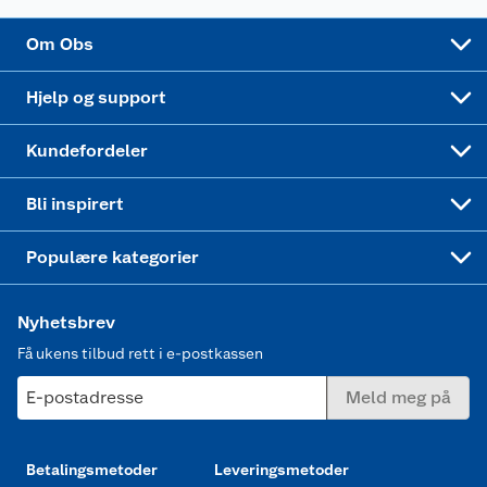
Sponsorvirksomhet
Cookies
Coop Mastercard
Velg riktig barnesykkel
LEGO
Om Obs
Leveringstid
Coop bedriftskort
Oppskrifter
Høytrykkspyler
Hjelp og support
Min kake
Ukas 4 middagstilbud
Klær
Kundefordeler
Mer inspirasjon
Symaskin
Bli inspirert
Joggesko dame
Populære kategorier
Nyhetsbrev
Få ukens tilbud rett i e-postkassen
E-postadresse
Meld meg på
Betalingsmetoder
Leveringsmetoder