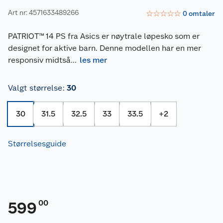
Art nr: 4571633489266
☆
☆
☆
☆
☆
0
omtaler
PATRIOT™ 14 PS fra Asics er nøytrale løpesko som er
designet for aktive barn. Denne modellen har en mer
responsiv midtså
...
les mer
Valgt størrelse
:
30
30
31.5
32.5
33
33.5
+
2
Størrelsesguide
00
599