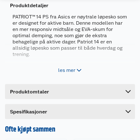
Produktdetaljer
Generelt
PATRIOT™ 14 PS fra Asics er nøytrale løpesko som
Artikkelnummer
4571633489266
er designet for aktive barn. Denne modellen har
en mer responsiv midtsåle og EVA-skum for
Leverandørens artikkelnummer
1014A391
optimal demping, noe som gjør de ekstra
behagelige på aktive dager. Patriot 14 er en
Størrelse
30
allsidig løpesko som passer til både hverdag og
Farge
SVART/HVIT
trening.
Forpakningsmål
Pustende overdel i mesh med forsterket
les mer
tåparti
Bruttovekt
0.42 kg
Responsiv mellomsåle gir et mer effektivt og
Høyde
12 cm
lettere steg
Produktomtaler
EVA-skum gir god støtabsorbering og komfort
Lengde
30 cm
Slitesterk yttersåle i gummi
Bredde
20 cm
Dette produktet har ikke fått noen omtale ennå.
Spesifikasjoner
Hvis du kjøper produktet får du invitasjon til å gi
Denne oppgraderte modellen har en pustende
en omtale.
overdel i mesh som gir optimal ventilasjon.
Ofte kjøpt sammen
Overdelen er laget med minimum 30 %
resirkulerte materialer. Skoene har klassisk