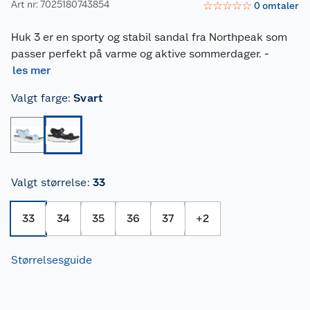
Art nr: 7025180743854
☆
☆
☆
☆
☆
0
omtaler
Huk 3 er en sporty og stabil sandal fra Northpeak som
passer perfekt på varme og aktive sommerdager.
-
les mer
Valgt farge
:
Svart
Valgt størrelse
:
33
33
34
35
36
37
+
2
Størrelsesguide