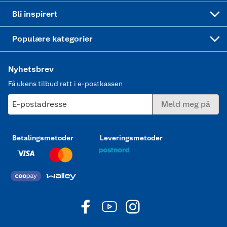
Mer inspirasjon
Symaskin
Bli inspirert
Joggesko dame
Populære kategorier
Nyhetsbrev
Få ukens tilbud rett i e-postkassen
E-postadresse
Meld meg på
Betalingsmetoder
Leveringsmetoder