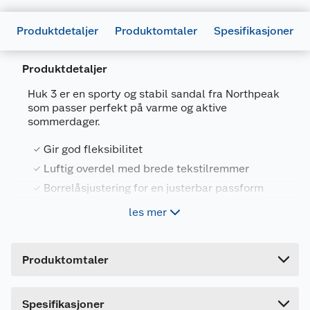
Produktdetaljer
Produktomtaler
Spesifikasjoner
Produktdetaljer
Generelt
Huk 3 er en sporty og stabil sandal fra Northpeak
Artikkelnummer
7025180743854
som passer perfekt på varme og aktive
sommerdager.
Leverandørens artikkelnummer
YK2116M
Gir god fleksibilitet
Størrelse
33
Luftig overdel med brede tekstilremmer
Farge
SVART
Borrelåsjustering for en justerbar passform
Forpakningsmål
Slitesterk yttersåle i gummi
les mer
Bruttovekt
0.42 kg
Høyde
11.2 cm
Disse lette og komfortable sandalene har et
Produktomtaler
åpent design som gir en luftig komfort. Perfekt å
Lengde
29.4 cm
slenge på seg på vei til stranden og parken, eller
når du skal til og fra butikken.
Bredde
17.2 cm
Dette produktet har ikke fått noen omtale ennå.
.
Spesifikasjoner