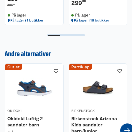
299
00
lufttørkes.
00
399
På lager
På lager
På lager i 1 butikker
På lager i 18 butikker
Andre alternativer
Outlet
Partikjøp
Kundeservice
Om oss
Kontakt oss
Nyheter
Angre- og returrett
OKIDOKI
Våre butikker
BIRKENSTOCK
Reklamasjon og garanti
Okidoki Luftig 2
Birkenstock Arizona
sandaler barn
Kids sandaler
Våre merkevarer
Ofte stilte spørsmål
barn/junior