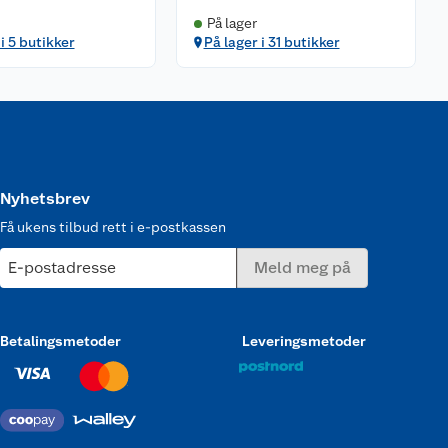
På lager
i 5 butikker
På lager i 31 butikker
Nyhetsbrev
Få ukens tilbud rett i e-postkassen
E-postadresse
Meld meg på
Betalingsmetoder
Leveringsmetoder