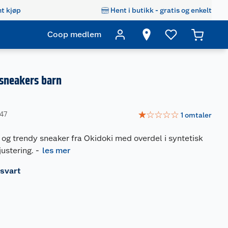
t kjøp
Hent i butikk - gratis og enkelt
Coop medlem
 sneakers barn
☆
☆
☆
☆
☆
647
1
omtaler
s og trendy sneaker fra Okidoki med overdel i syntetisk
justering.
-
les mer
/svart