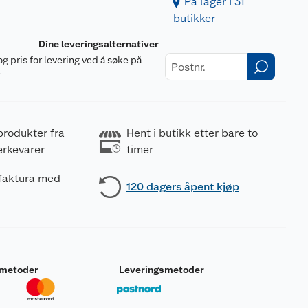
På lager i 31
butikker
Dine leveringsalternativer
og pris for levering ved å søke på
r
produkter fra
Hent i butikk etter bare to
erkevarer
timer
 faktura med
120 dagers åpent kjøp
smetoder
Leveringsmetoder