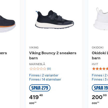
VIKING
OKIDOKI
kers
Viking Bouncy 2 sneakers
Okidoki 
barn
barn
MARINEBLÅ
HVIT
☆
☆
☆
☆
☆
☆
☆
☆
☆
(
0
)
Finnes i 2 varianter
Finnes i 2 
Finnes i 14 størrelser
Finnes i 3 
SPAR 279
SPAR 1
40
00
419
200
00
00
699
399