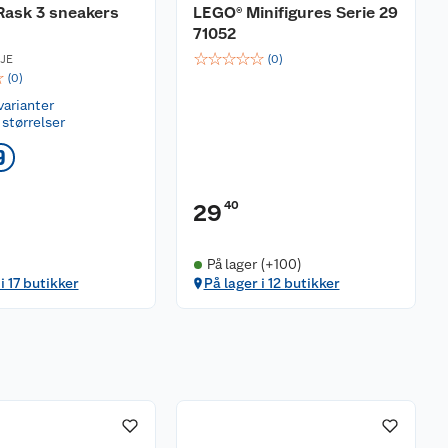
Rask 3 sneakers
LEGO® Minifigures Serie 29
71052
☆
☆
☆
☆
☆
JE
(
0
)
☆
(
0
)
varianter
 størrelser
9
40
29
På lager (+100)
i 17 butikker
På lager i 12 butikker