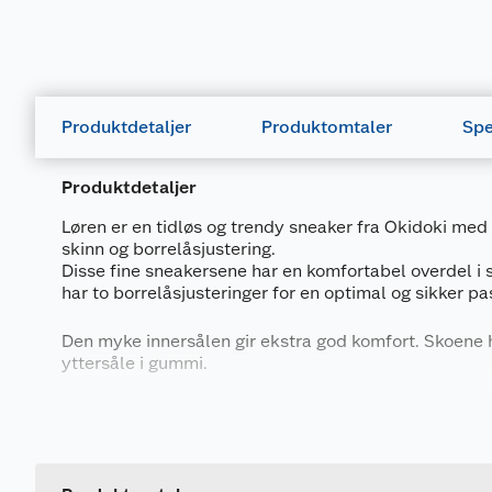
Produktdetaljer
Produktomtaler
Spe
Produktdetaljer
Løren er en tidløs og trendy sneaker fra Okidoki med 
skinn og borrelåsjustering.
Disse fine sneakersene har en komfortabel overdel i 
har to borrelåsjusteringer for en optimal og sikker p
Den myke innersålen gir ekstra god komfort. Skoene h
yttersåle i gummi.
Produktspesifikasjoner
Generelt
Overdel: Syntetisk skinn
Yttersåle: Gummi,
Artikkelnummer
Lukking: Borrelås