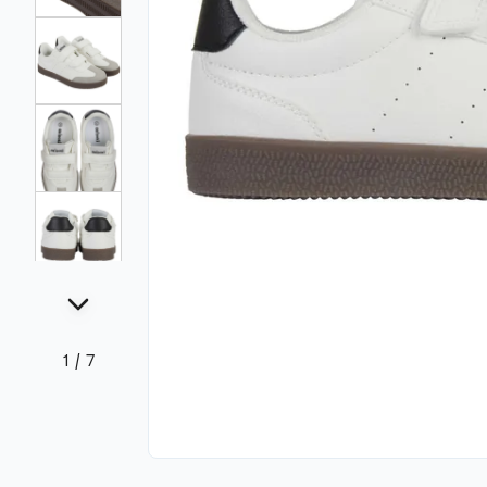
1
/
7