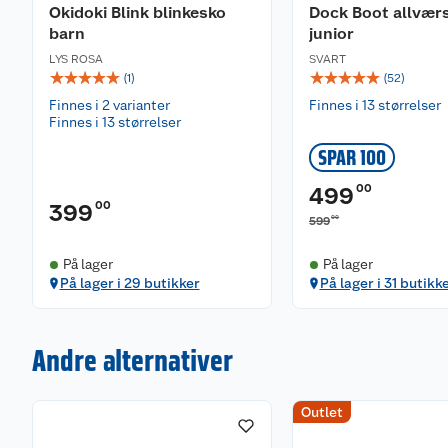
Okidoki Blink blinkesko
Dock Boot allvær
barn
junior
LYS ROSA
SVART
☆
☆
☆
☆
☆
☆
☆
☆
☆
☆
(
1
)
(
52
)
Finnes i 2 varianter
Finnes i 13 størrelser
Finnes i 13 størrelser
SPAR 100
00
499
00
399
00
599
På lager
På lager
På lager i 29 butikker
På lager i 31 butikk
Andre alternativer
Outlet