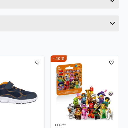
10.2 cm
27 cm
18.2 cm
- 40 %
LEGO®