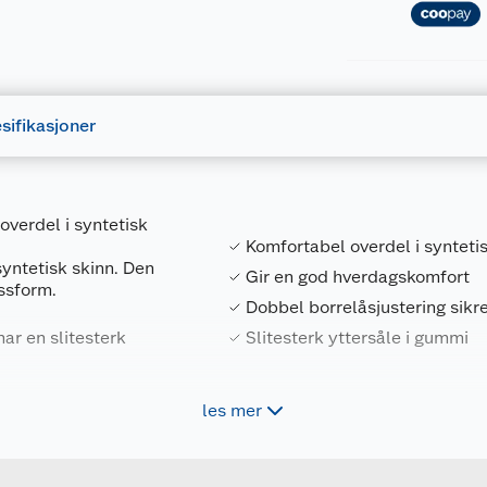
sifikasjoner
overdel i syntetisk
Komfortabel overdel i synteti
syntetisk skinn. Den
Gir en god hverdagskomfort
assform.
Dobbel borrelåsjustering sikr
ar en slitesterk
Slitesterk yttersåle i gummi
les mer
Forpakningsmål
7025180750647
Bruttovekt