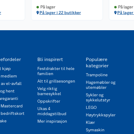
På lager
På lager
r
På lager i 22 butikker
På lager 
efordeler
Bli inspirert
Populære
kategorier
 kjøp
Festdrakter til hele
familien
Trampoline
 medlem
Alt til grillsesongen
Hagemøbler og
av el-avfall
utemøbler
Velg riktig
 og hent
barnesykkel
Sykler og
regaranti
sykkelutstyr
Oppskrifter
 Mastercard
LEGO
Ukas 4
bedriftskort
middagstilbud
Høytrykkspyler
ake
Mer inspirasjon
Klær
Symaskin