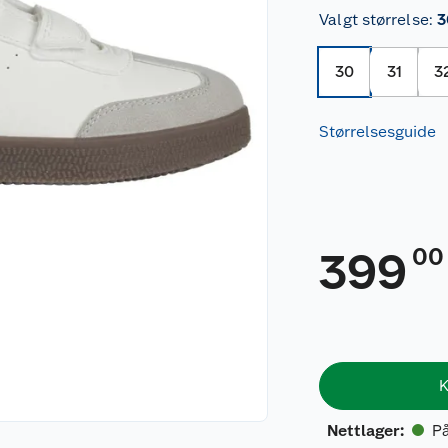
Valgt størrelse
:
3
30
31
3
Størrelsesguide
00
399
K
På
Nettlager
: