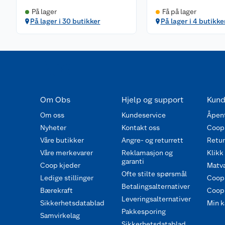
På lager
Få på lager
På lager i 30 butikker
På lager i 4 butikke
Om Obs
Hjelp og support
Kund
Om oss
Kundeservice
Åpent
Nyheter
Kontakt oss
Coop
Våre butikker
Angre- og returrett
Retur 
Våre merkevarer
Reklamasjon og
Klikk
garanti
Coop kjeder
Matva
Ofte stilte spørsmål
Ledige stillinger
Coop
Betalingsalternativer
Bærekraft
Coop 
Leveringsalternativer
Sikkerhetsdatablad
Min k
Pakkesporing
Samvirkelag
Sikkerhetsdatablad