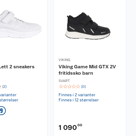
VIKING
Lett 2 sneakers
Viking Game Mid GTX 2V
fritidssko barn
SVART
☆
☆
☆
☆
☆
☆
(
2
)
(
0
)
varianter
Finnes i 2 varianter
størrelser
Finnes i 12 størrelser
99
00
1 090