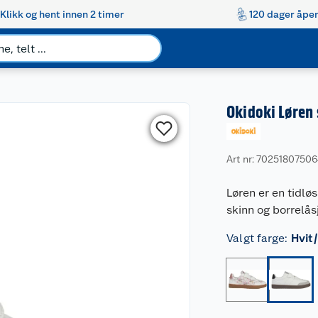
Klikk og hent innen 2 timer
120 dager åpen
Okidoki Løren
Art nr: 7025180750
Løren er en tidlø
skinn og borrelås
Valgt farge
:
Hvit