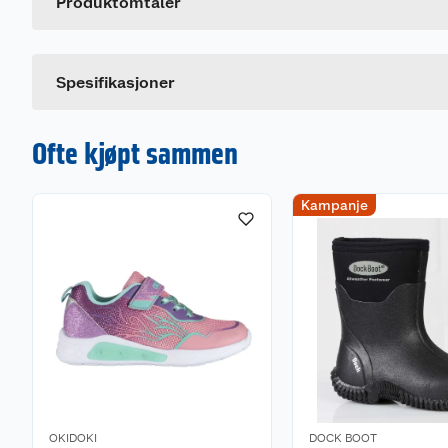
Leverandørens artikkelnummer
Produktomtaler
Passform: Normal
Størrelse
Farge
Spesifikasjoner
Ofte kjøpt sammen
Kampanje
OKIDOKI
DOCK BOOT