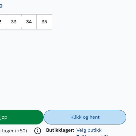
0
2
33
34
35
jøp
Klikk og hent
Butikklager:
Velg butikk
 lager (+50)