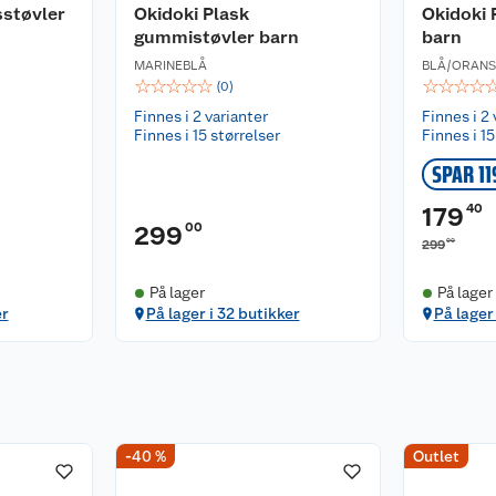
sstøvler
Okidoki Plask
Okidoki 
gummistøvler barn
barn
MARINEBLÅ
BLÅ/ORANS
☆
☆
☆
☆
☆
☆
☆
☆
☆
(
0
)
Finnes i 2 varianter
Finnes i 2 
Finnes i 15 størrelser
Finnes i 15
SPAR 11
40
179
00
299
00
299
På lager
På lager
er
På lager i 32 butikker
På lager 
-40 %
Outlet