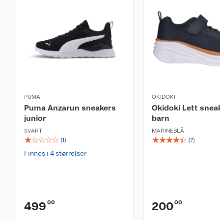
PUMA
OKIDOKI
Puma Anzarun sneakers
Okidoki Lett snea
junior
barn
SVART
MARINEBLÅ
☆
☆
☆
☆
☆
☆
☆
☆
☆
☆
(
1
)
(
7
)
Finnes i 4 størrelser
00
00
499
200