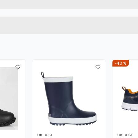
LD86138
Høyde
30
Lengde
HVIT/SVART
Bredde
-40 %
OKIDOKI
OKIDOKI