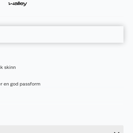
sk skinn
er en god passform
0.5 kg