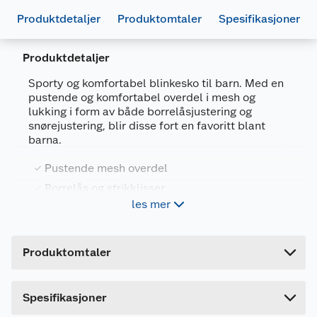
Produktdetaljer
Produktomtaler
Spesifikasjoner
Produktdetaljer
Generelt
Sporty og komfortabel blinkesko til barn. Med en
Artikkelnummer
7025180764866
pustende og komfortabel overdel i mesh og
lukking i form av både borrelåsjustering og
Leverandørens artikkelnummer
19796 V
snørejustering, blir disse fort en favoritt blant
barna.
Størrelse
23
Farge
MARINEBLÅ
Pustende mesh overdel
Borrelås og strikklisser
Forpakningsmål
les mer
Mellomsåle i EVA gir god demping
Bruttovekt
0.29 kg
Stilig og behehagelig yttersåle med blinklys
Høyde
9.8 cm
Produktomtaler
Lengde
21.8 cm
Blinkeskoene har en myk og behagelig overdel i
pustende mesh for ekstra komfort. Borrelås og
Bredde
18.2 cm
snøring sikrer at skoene sitter ekstra godt på
Spesifikasjoner
aktive barneføtter. Syntetisk materiale rundt