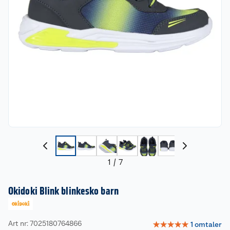
1
/
7
Okidoki Blink blinkesko barn
Art nr: 7025180764866
☆
☆
☆
☆
☆
1
omtaler