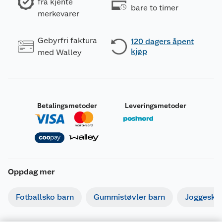
fra kjente
bare to timer
merkevarer
Gebyrfri faktura
120 dagers åpent
kjøp
med Walley
Betalingsmetoder
Leveringsmetoder
Oppdag mer
Fotballsko barn
Gummistøvler barn
Joggesko