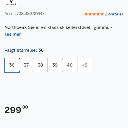
Art nr: 7025180729148
☆
☆
☆
☆
☆
2
omtaler
Northpeak Sjø er en klassisk seilerstøvel i gummi.
-
les mer
Valgt størrelse
:
36
36
37
38
39
40
+
6
00
299