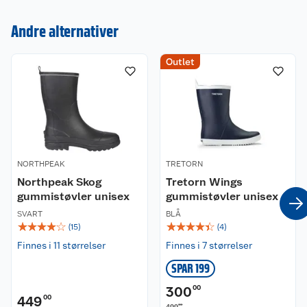
Andre alternativer
Kundeservice
Outlet
Om oss
Kontakt oss
Nyheter
Angre- og returrett
Våre butikker
Reklamasjon og garanti
NORTHPEAK
TRETORN
Northpeak Skog
Tretorn Wings
Våre merkevarer
Ofte stilte spørsmål
gummistøvler unisex
gummistøvler unisex
SVART
BLÅ
Coop kjeder
Betalingsalternativer
☆
☆
☆
☆
☆
☆
☆
☆
☆
☆
(
15
)
(
4
)
Finnes i 11 størrelser
Finnes i 7 størrelser
Ledige stillinger
Leveringsalternativer
Åpent kjøp
SPAR 199
Bærekraft
Pakkesporing
Coop medlem
300
00
449
00
00
499