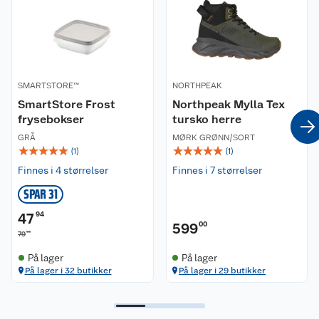
Vanntett: Ja
Passform: Normal
Vedlikehold:
Hold støvlene rene ved å vaske de for hånd i
lunkent såpevann med en myk svamp. Tørk dem
SMARTSTORE™
NORTHPEAK
aldri i nærheten av en varmekilde, for eksempel
SmartStore Frost
Northpeak Mylla Tex
radiatorer. Dette vil kunne føre til at gummien
frysebokser
tursko herre
tørker ut og sprekker opp, og dermed ikke er like
GRÅ
vanntette lenger. Påfør silikonløsning for å
MØRK GRØNN/SORT
☆
☆
☆
☆
☆
☆
☆
☆
☆
☆
(
1
)
(
1
)
beskytte støvlene. Oppbevar dem på et mørkt
sted, unna direkte sollys.
Finnes i 4 størrelser
Finnes i 7 størrelser
SPAR 31
47
94
599
00
90
79
På lager
På lager
På lager i 32 butikker
På lager i 29 butikker