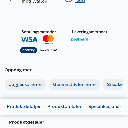
kjøp
med Walley
Betalingsmetoder
Leveringsmetoder
Oppdag mer
Joggesko herre
Gummistøvler herre
Sneakers 
Produktdetaljer
Produktomtaler
Spesifikasjoner
Produktdetaljer