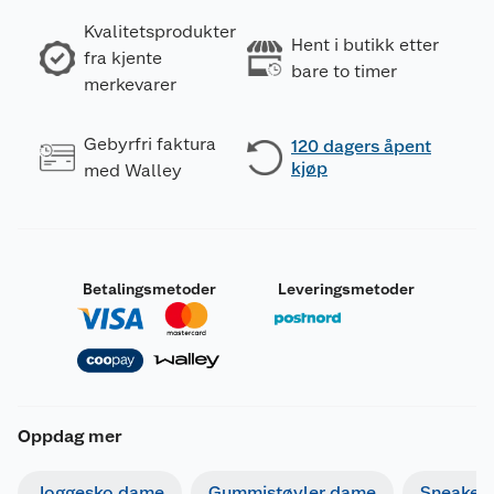
Kvalitetsprodukter
Hent i butikk etter
fra kjente
bare to timer
merkevarer
Gebyrfri faktura
120 dagers åpent
kjøp
med Walley
Betalingsmetoder
Leveringsmetoder
Oppdag mer
Joggesko dame
Gummistøvler dame
Sneaker