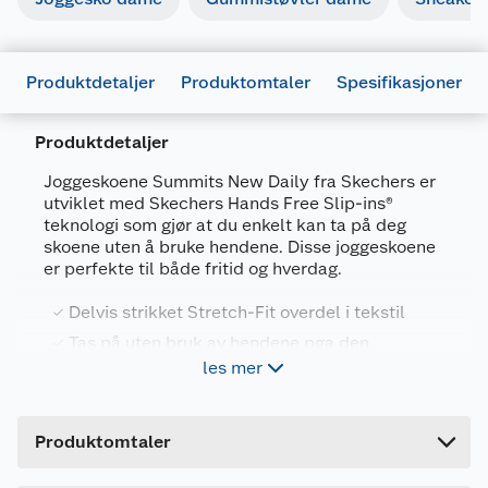
Produktdetaljer
Produktomtaler
Spesifikasjoner
Produktdetaljer
Generelt
Artikkelnummer
198376301811
Joggeskoene Summits New Daily fra Skechers er
utviklet med Skechers Hands Free Slip-ins®
Leverandørens
150263 TPE
teknologi som gjør at du enkelt kan ta på deg
artikkelnummer
36
skoene uten å bruke hendene. Disse joggeskoene
er perfekte til både fritid og hverdag.
Størrelse
36
Farge
BEIGE
Delvis strikket Stretch-Fit overdel i tekstil
Tas på uten bruk av hendene pga den
Forpakningsmål
spesialdesignede hælkappen
les mer
Bruttovekt
0.58 kg
Ventilerende Air-Cooled-teknologi og
innersåle i Memory Foam
Høyde
12 cm
Kan maskinvaskes på maks 30 grader
Produktomtaler
Lengde
33 cm