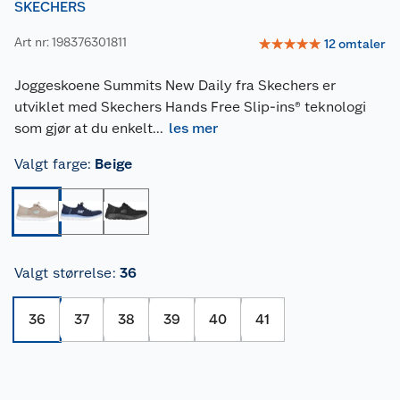
SKECHERS
Art nr: 198376301811
☆
☆
☆
☆
☆
12
omtaler
Joggeskoene Summits New Daily fra Skechers er
utviklet med Skechers Hands Free Slip-ins® teknologi
som gjør at du enkelt
...
les mer
Valgt farge
:
Beige
Valgt størrelse
:
36
36
37
38
39
40
41