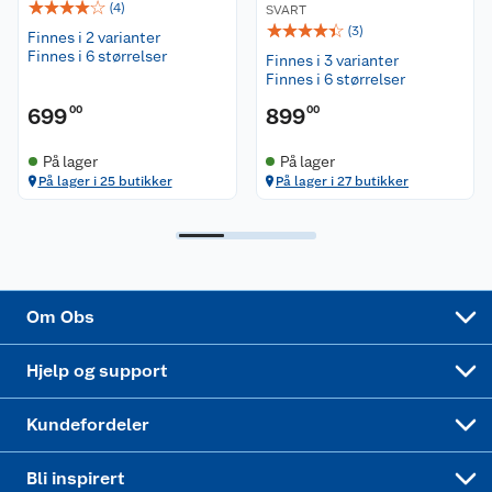
☆
☆
☆
☆
☆
(
4
)
SVART
☆
☆
☆
☆
☆
(
3
)
Ledige stillinger
Finnes i 2 varianter
Leveringsalternativer
Åpent kjøp
Finnes i 6 størrelser
Finnes i 3 varianter
Finnes i 6 størrelser
Bærekraft
Pakkesporing
Coop medlem
699
00
899
00
Sikkerhetsdatablad
Sikkerhetsdatablad
Retur av el-avfall
Trampoline
På lager
På lager
På lager i 25 butikker
På lager i 27 butikker
Samvirkelag
Kjøpsvilkår
Klikk og hent
Festdrakter til hele familien
Hagemøbler og utemøbler
Virksomheten
Personvern
Matvaregaranti
Alt til grillsesongen
Sykler og sykkelutstyr
Sponsorvirksomhet
Cookies
Coop Mastercard
Velg riktig barnesykkel
LEGO
Om Obs
Leveringstid
Coop bedriftskort
Oppskrifter
Høytrykkspyler
Hjelp og support
Min kake
Ukas 4 middagstilbud
Klær
Kundefordeler
Mer inspirasjon
Symaskin
Bli inspirert