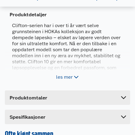
Produktdetaljer
Generelt
Clifton-serien har i over ti år vært selve
Artikkelnummer
198605170546
grunnsteinen i HOKAs kolleksjon av godt
dempede løpesko – elsket av løpere verden over
Leverandørens artikkelnummer
102078
for sin ultralette komfort. Nå er den tilbake i en
oppdatert modell som tar den populære
Størrelse
35 1/3
modellen inn i en ny æra av mykhet, stabilitet og
Farge
BLUSH/ROSE LATTE
støtte. Clifton 10 gir en mer komfortabel
løpsopplevelse og en forbedret passform, som
Forpakningsmål
gjør den perfekt til alt fra daglige løpeturer til
les mer
langturer. Ideell for både nybegynnere og erfarne
Bruttovekt
0.6 kg
løpere.
Høyde
11.8 cm
Produktomtaler
Pustende jaquardstrikket overdel med
Lengde
27.6 cm
refleksdetaljer
Forbedret passform og hæl-til-tå-dropp på 8
Bredde
22.2 cm
Spesifikasjoner
mm
Svært dempende mellomsåle i
kompresjonsstøpt EVA-skum
Ofte kjøpt sammen