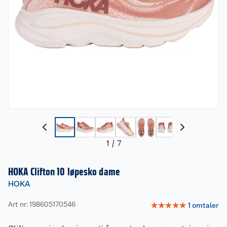
1
/
7
HOKA Clifton 10 løpesko dame
HOKA
Art nr: 198605170546
☆
☆
☆
☆
☆
1
omtaler