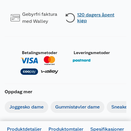
Gebyrfri faktura
120 dagers åpent
kjøp
med Walley
Betalingsmetoder
Leveringsmetoder
Oppdag mer
Joggesko dame
Gummistøvler dame
Sneaker
Produktdetaljer
Produktomtaler
Spesifikasjoner