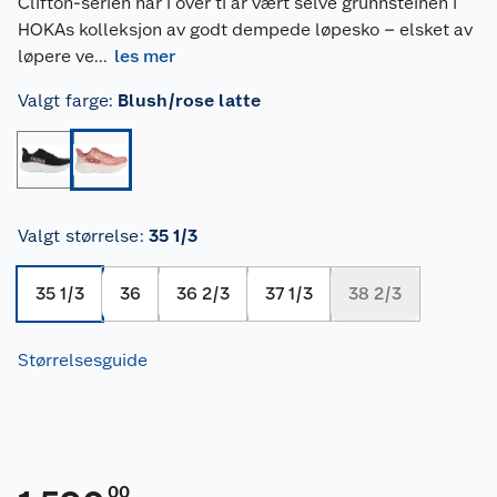
Clifton-serien har i over ti år vært selve grunnsteinen i
HOKAs kolleksjon av godt dempede løpesko – elsket av
løpere ve
...
les mer
Valgt farge
:
Blush/rose latte
Valgt størrelse
:
35 1/3
35 1/3
36
36 2/3
37 1/3
38 2/3
Størrelsesguide
00