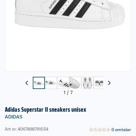
1
/
7
Adidas Superstar II sneakers unisex
ADIDAS
Art nr: 4067898791034
☆
☆
☆
☆
☆
0
omtaler