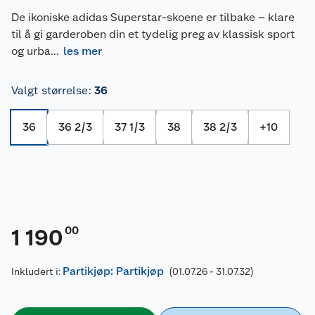
De ikoniske adidas Superstar-skoene er tilbake – klare
til å gi garderoben din et tydelig preg av klassisk sport
og urba
...
les mer
Valgt størrelse
:
36
36
36 2/3
37 1/3
38
38 2/3
+
10
00
1 190
Partikjøp: Partikjøp
Inkludert i:
(01.07.26 - 31.07.32)