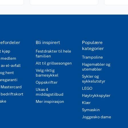
efordeler
Bli inspirert
Populære
kategorier
 kjøp
Festdrakter til hele
familien
Trampoline
 medlem
Alt til grillsesongen
Hagemøbler og
av el-avfall
utemøbler
Velg riktig
 og hent
barnesykkel
Sykler og
regaranti
sykkelutstyr
Oppskrifter
 Mastercard
LEGO
Ukas 4
bedriftskort
middagstilbud
Høytrykkspyler
ake
Mer inspirasjon
Klær
Symaskin
Joggesko dame