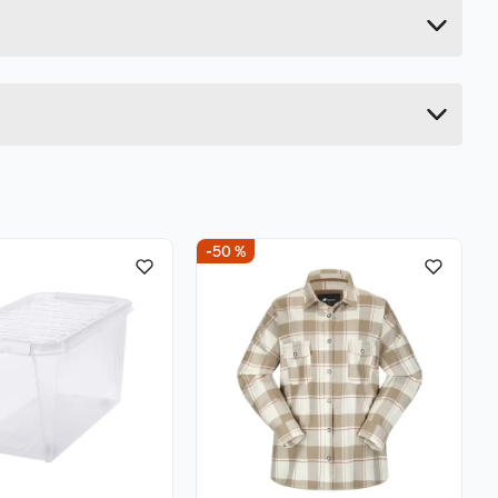
12 cm
27.6 cm
21.8 cm
-50 %