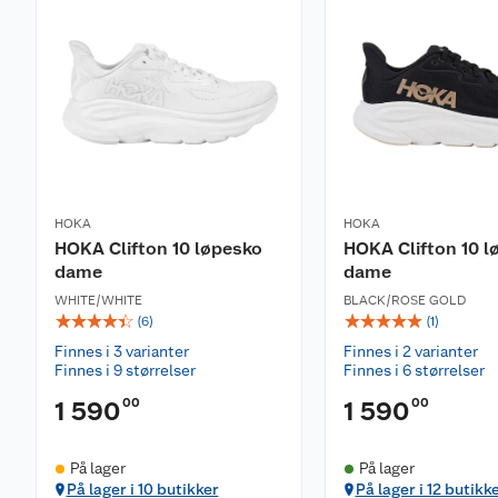
Vanntett: Nei
Lukking: Dobbel snøring
Refleksdetaljer: Ja
Vekt: 278 g
Vedlikehold:
Løpeskoene må ikke vaskes i vaskemaskin, da dette ka
av de ulike delene på skoen går i oppløsning. Tørk hell
med en fuktig klut. Dersom skoene skal brukes i forsk
være lurt å sprayimpregnere de før bruk for ekstra b
HOKA
HOKA
og vann. Bruk da sprayimpregnering tilpasset synteti
HOKA Clifton 10 løpesko
HOKA Clifton 10 l
alltid på bruksanvisningen før bruk.
dame
dame
WHITE/WHITE
BLACK/ROSE GOLD
☆
☆
☆
☆
☆
☆
☆
☆
☆
☆
(
6
)
(
1
)
Finnes i 3 varianter
Finnes i 2 varianter
Finnes i 9 størrelser
Finnes i 6 størrelser
00
00
1 590
1 590
På lager
På lager
På lager i 10 butikker
På lager i 12 butikk