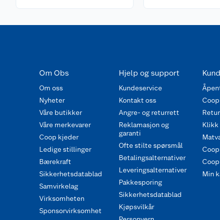
Om Obs
Hjelp og support
Kund
Om oss
Kundeservice
Åpent
Nyheter
Kontakt oss
Coop
Våre butikker
Angre- og returrett
Retur 
Våre merkevarer
Reklamasjon og
Klikk
garanti
Coop kjeder
Matva
Ofte stilte spørsmål
Ledige stillinger
Coop
Betalingsalternativer
Bærekraft
Coop 
Leveringsalternativer
Sikkerhetsdatablad
Min k
Pakkesporing
Samvirkelag
Sikkerhetsdatablad
Virksomheten
Kjøpsvilkår
Sponsorvirksomhet
Personvern