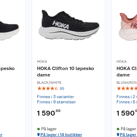
n føre til at limingen
er av flekker og skitt
jellig vær, kan det
eskyttelse mot skitt
HOKA
HOKA
ske materialer. Les
øpesko
HOKA Clifton 10 løpesko
HOKA Cli
dame
dame
BLACK/WHITE
BLUSH/ROS
☆
☆
☆
☆
☆
☆
☆
☆
☆
(
6
)
Finnes i 3 varianter
Finnes i 2 
Finnes i 9 størrelser
Finnes i 6 
00
1 590
1 590
På lager
På lager
er
På lager i 14 butikker
På lager 