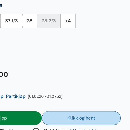
6
37 1/3
38
38 2/3
+
4
00
øp: Partikjøp
(01.07.26 - 31.07.32)
jøp
Klikk og hent