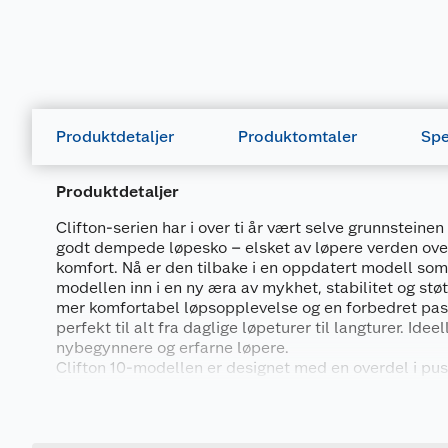
Produktdetaljer
Produktomtaler
Spe
Produktdetaljer
Clifton-serien har i over ti år vært selve grunnsteine
godt dempede løpesko – elsket av løpere verden over 
komfort. Nå er den tilbake i en oppdatert modell so
modellen inn i en ny æra av mykhet, stabilitet og støtt
mer komfortabel løpsopplevelse og en forbedret pas
perfekt til alt fra daglige løpeturer til langturer. Idee
nybegynnere og erfarne løpere.
Clifton 10-modellen er designet med en overdel i pu
som omslutter foten på en lett og fleksibel måte for 
Generelt
både luftig og støttende. Den har synlige refleksdeta
synlighet på gå- og løpeturene dine på mørkere dager.
Artikkelnummer
løpeskoene et dobbel-låst snøresystem som sørger f