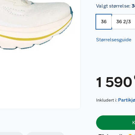
Valgt størrelse
:
3
36
36 2/3
Størrelsesguide
1 590
Partikj
Inkludert i:
K