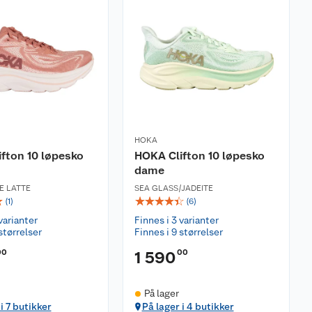
HOKA
fton 10 løpesko
HOKA Clifton 10 løpesko
dame
E LATTE
SEA GLASS/JADEITE
☆
☆
☆
☆
☆
☆
(
1
)
(
6
)
varianter
Finnes i 3 varianter
størrelser
Finnes i 9 størrelser
00
00
1 590
På lager
i 7 butikker
På lager i 4 butikker