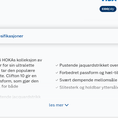
sifikasjoner
n i HOKAs kolleksjon av
for sin ultralette
Pustende jaquardstrikket ove
m tar den populære
Forbedret passform og hæl-t
e. Clifton 10 gir en
Svært dempende mellomsåle 
sform, som gjør den
ll for både
Slitesterk og holdbar ytterså
stende jacquardstrikk
at skoen skal føles
les mer
Forpakningsmål
ljer som gir økt
 I tillegg har
198605493591
Bruttovekt
or sikker passform,