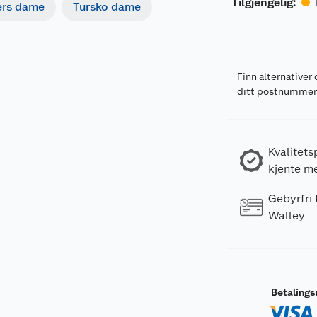
Tilgjengelig
:
ers dame
Tursko dame
Finn alternativer 
ditt postnumme
Kvalitets
kjente m
Gebyrfri
Walley
Betaling