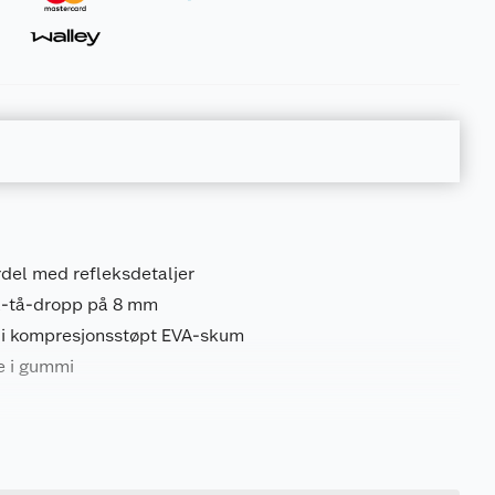
rdel med refleksdetaljer
il-tå-dropp på 8 mm
i kompresjonsstøpt EVA-skum
le i gummi
0.6 kg