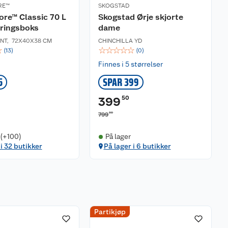
RE™
SKOGSTAD
re™ Classic 70 L
Skogstad Ørje skjorte
ringsboks
dame
NT
,
72X40X38 CM
CHINCHILLA YD
☆
☆
☆
☆
☆
☆
(
13
)
(
0
)
Finnes i 5 størrelser
5
SPAR 399
50
399
00
799
 (+100)
På lager
 i 32 butikker
På lager i 6 butikker
Partikjøp