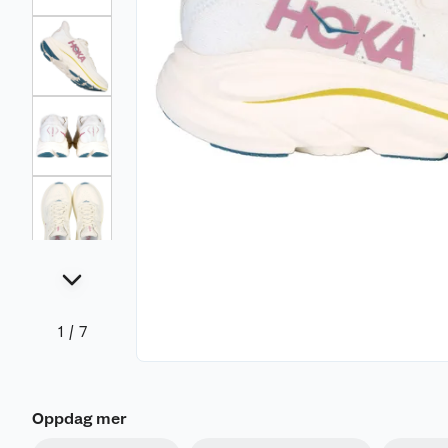
1
/
7
Oppdag mer