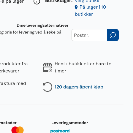
Butikklager:
Velg butikk
Få på lager
På lager i 10
butikker
Dine leveringsalternativer
og pris for levering ved å søke på
r
produkter fra
Hent i butikk etter bare to
erkevarer
timer
 faktura med
120 dagers åpent kjøp
smetoder
Leveringsmetoder