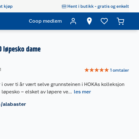
t kjøp
Hent i butikk - gratis og enkelt
Coop medlem
10 løpesko dame
☆
☆
☆
☆
☆
1
1
omtaler
r i over ti år vært selve grunnsteinen i HOKAs kolleksjon
løpesko – elsket av løpere ve
...
les mer
h/alabaster