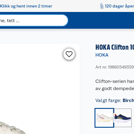
Klikk og hent innen 2 timer
120 dager åpen
HOKA Clifton 
HOKA
Art nr: 19860549359
Clifton-serien ha
av godt dempede 
Valgt farge
:
Birc