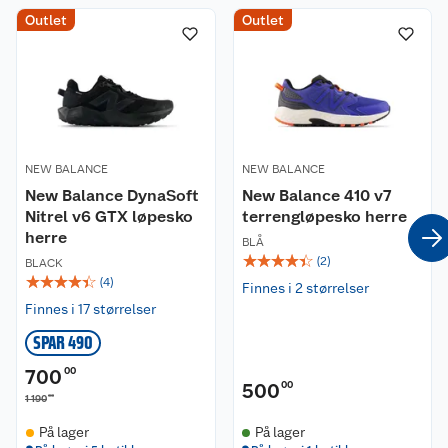
* Lukking: Snøring
Outlet
Outlet
Kundeservice
* Vekt: Herre 285 g
Om oss
Kontakt oss
Nyheter
Angre- og returrett
NEW BALANCE
NEW BALANCE
Våre butikker
Reklamasjon og garanti
New Balance DynaSoft
New Balance 410 v7
Nitrel v6 GTX løpesko
terrengløpesko herre
Våre merkevarer
Ofte stilte spørsmål
herre
BLÅ
☆
☆
☆
☆
☆
(
2
)
BLACK
Coop kjeder
Betalingsalternativer
☆
☆
☆
☆
☆
(
4
)
Finnes i 2 størrelser
Finnes i 17 størrelser
Ledige stillinger
Leveringsalternativer
Åpent kjøp
SPAR 490
Bærekraft
Pakkesporing
Coop medlem
700
00
500
00
00
1 190
Sikkerhetsdatablad
Sikkerhetsdatablad
Retur av el-avfall
Trampoline
På lager
På lager