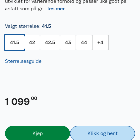
utviklet for varierende forhold og passer like godt på
asfalt som på gr
...
les mer
Valgt størrelse
:
41.5
41.5
42
42.5
43
44
+
4
Størrelsesguide
00
1 099
Kjøp
Klikk og hent