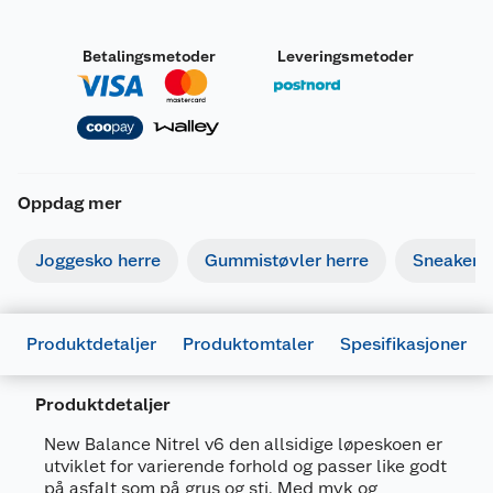
Betalingsmetoder
Leveringsmetoder
Oppdag mer
Joggesko herre
Gummistøvler herre
Sneakers 
Produktdetaljer
Produktomtaler
Spesifikasjoner
Produktdetaljer
Generelt
New Balance Nitrel v6 den allsidige løpeskoen er
Artikkelnummer
197968125828
utviklet for varierende forhold og passer like godt
på asfalt som på grus og sti. Med myk og