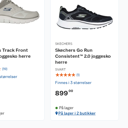
SKECHERS
 Track Front
Skechers Go Run
oggesko herre
Consistent™ 2.0 joggesko
herre
☆
(
19
)
SVART
☆
☆
☆
☆
☆
(
1
)
størrelser
Finnes i 3 størrelser
00
899
På lager
ger
På lager i 2 butikker