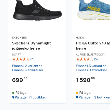
SKECHERS
HOKA
Skechers Dynamight
HOKA Clifton 10 l
joggesko herre
herre
SVART
ALPINE BLUE/FOGGY
☆
☆
☆
☆
☆
☆
☆
☆
☆
☆
(
7
)
(
5
)
Finnes i 2 varianter
Finnes i 3 varianter
Finnes i 3 størrelser
Finnes i 9 størrelser
00
00
699
1 590
På lager
På lager
På lager i 1 butikker
På lager i 2 butikke