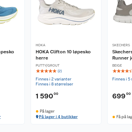
HOKA
SKECHERS
øpesko
HOKA Clifton 10 løpesko
Skechers
herre
Runner j
PUTTY/GROUT
BEIGE
☆
☆
☆
☆
☆
☆
☆
☆
☆
(
2
)
Finnes i 2 varianter
Finnes i 5 
Finnes i 8 størrelser
00
00
1 590
699
På lager
r
På lager i 4 butikker
Få på la