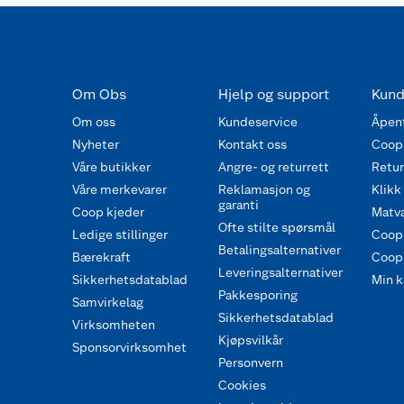
Om Obs
Hjelp og support
Kund
Om oss
Kundeservice
Åpent
Nyheter
Kontakt oss
Coop
Våre butikker
Angre- og returrett
Retur 
Våre merkevarer
Reklamasjon og
Klikk
garanti
Coop kjeder
Matva
Ofte stilte spørsmål
Ledige stillinger
Coop
Betalingsalternativer
Bærekraft
Coop 
Leveringsalternativer
Sikkerhetsdatablad
Min k
Pakkesporing
Samvirkelag
Sikkerhetsdatablad
Virksomheten
Kjøpsvilkår
Sponsorvirksomhet
Personvern
Cookies