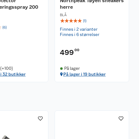
otector
Northpeak Tøyen sneakers
eringsspray 200
herre
BLÅ
☆
☆
☆
☆
☆
(
1
)
☆
(
6
)
Finnes i 2 varianter
Finnes i 6 størrelser
00
499
 (+100)
På lager
 i 32 butikker
På lager i 19 butikker