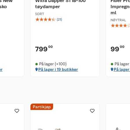
s New
Wilfa Dapper ST1B-100
Fiber Pr
esko
tøydamper
Impregn
ml
SORT
☆
☆
☆
☆
☆
(
21
)
NØYTRAL
☆
☆
☆
☆
00
00
799
99
På lager (+100)
På lager
er
På lager i 19 butikker
På lager
Partikjøp