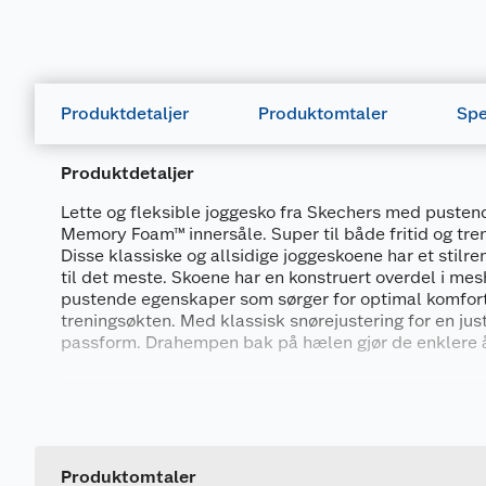
Produktdetaljer
Produktomtaler
Spe
Produktdetaljer
Lette og fleksible joggesko fra Skechers med pusten
Memory Foam™ innersåle. Super til både fritid og tren
Disse klassiske og allsidige joggeskoene har et stilr
til det meste. Skoene har en konstruert overdel i me
pustende egenskaper som sørger for optimal komfor
treningsøkten. Med klassisk snørejustering for en jus
passform. Drahempen bak på hælen gjør de enklere å
Skoene har en mellomsåle som gir fleksibel dempi
Generelt
innersåle som i tillegg er med på å gi ekstra støtte o
Yttersålen i gummi gir et fleksibelt grep.
Artikkelnummer
Leverandørens artikkelnummer
Produktomtaler
Produktspesifikasjoner: