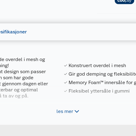
sifikasjoner
de overdel i mesh og
ing!
Konstruert overdel i mesh
ent design som passer
Gir god demping og fleksibilit
sh som har gode
Memory Foam™ innersåle for g
t gjennom dagen eller
terbar og optimal
Fleksibel yttersåle i gummi
 ta av og på.
ng og Memory Foam™
les mer
Forpakningsmål
g støtabsorbering.
198376423681
Bruttovekt
232758 BLU 41
Høyde