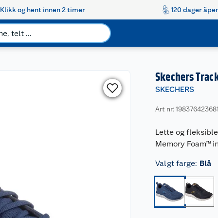
Klikk og hent innen 2 timer
120 dager åpen
Skechers Track
SKECHERS
Art nr: 19837642368
Lette og fleksib
Memory Foam™ inne
Valgt farge
:
Blå