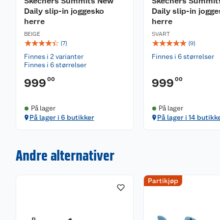
Skechers Summits New
Skechers Summit
Daily slip-in joggesko
Daily slip-in jogg
herre
herre
BEIGE
SVART
☆
☆
☆
☆
☆
☆
☆
☆
☆
☆
(
7
)
(
9
)
Finnes i 2 varianter
Finnes i 6 størrelser
Finnes i 6 størrelser
00
00
999
999
På lager
På lager
På lager i 6 butikker
På lager i 14 butikk
Andre alternativer
Partikjøp