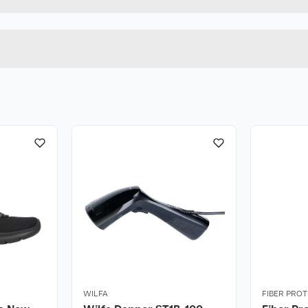
41
Lengde
BLÅ
Bredde
ader. For enklere
fuktig klut.
ieprodukter egnet for
WILFA
FIBER PRO