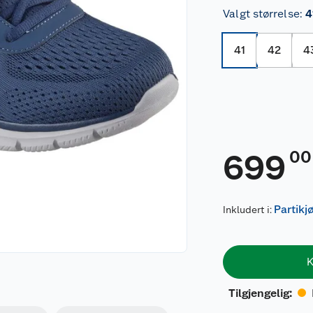
Valgt størrelse
:
4
41
42
4
00
699
Partikj
Inkludert i:
K
Tilgjengelig
: