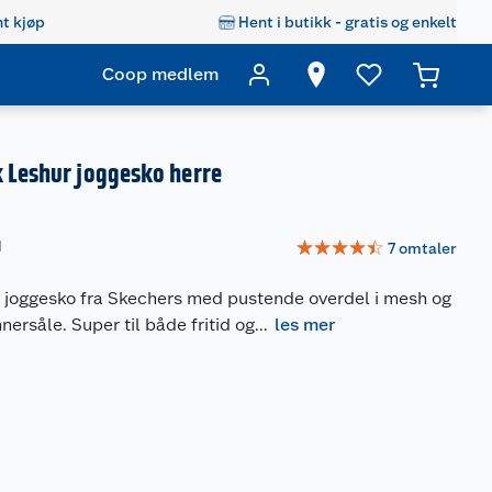
t kjøp
Hent i butikk - gratis og enkelt
Coop medlem
 Leshur joggesko herre
☆
☆
☆
☆
☆
1
7
omtaler
le joggesko fra Skechers med pustende overdel i mesh og
rsåle. Super til både fritid og
...
les mer