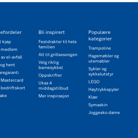
efordeler
Bli inspirert
Populære
kategorier
 kjøp
Festdrakter til hele
familien
Trampoline
 medlem
Alt til grillsesongen
Hagemøbler og
av el-avfall
utemøbler
Velg riktig
 og hent
barnesykkel
Sykler og
regaranti
sykkelutstyr
Oppskrifter
 Mastercard
LEGO
Ukas 4
bedriftskort
middagstilbud
Høytrykkspyler
ake
Mer inspirasjon
Klær
Symaskin
Joggesko dame