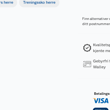
s herre
Treningssko herre
Finn alternativer 
ditt postnumme
Kvalitets
kjente m
Gebyrfri
Walley
Betaling