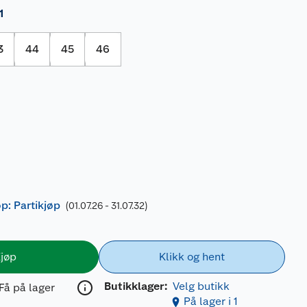
1
3
44
45
46
øp: Partikjøp
(01.07.26 - 31.07.32)
jøp
Klikk og hent
Butikklager:
Velg butikk
Få på lager
På lager i 1