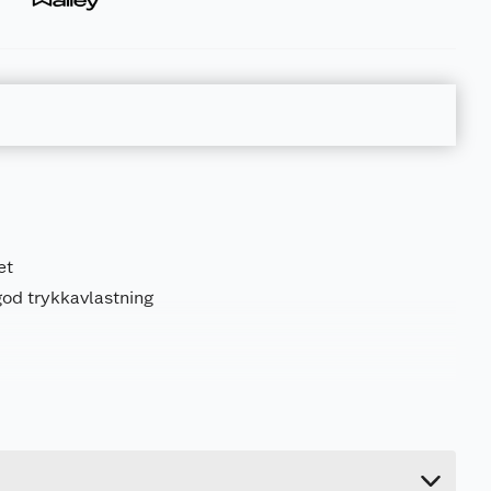
et
od trykkavlastning
0.8 kg
13 cm