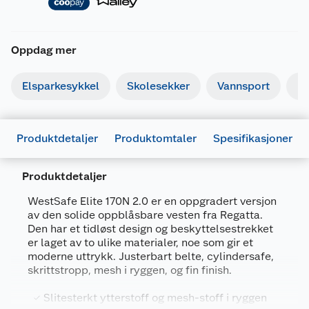
Oppdag mer
Elsparkesykkel
Skolesekker
Vannsport
Fi
Produktdetaljer
Produktomtaler
Spesifikasjoner
Produktdetaljer
Generelt
WestSafe Elite 170N 2.0 er en oppgradert versjon
Artikkelnummer
7058929009508
av den solide oppblåsbare vesten fra Regatta.
Den har et tidløst design og beskyttelsestrekket
Leverandørens artikkelnummer
4154819
er laget av to ulike materialer, noe som gir et
moderne uttrykk. Justerbart belte, cylindersafe,
Størrelse
40+ KG
skrittstropp, mesh i ryggen, og fin finish.
Farge
MARINEBLÅ
Slitesterkt ytterstoff og mesh-stoff i ryggen
Forpakningsmål