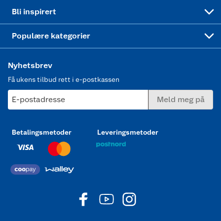
Mer inspirasjon
Symaskin
Bli inspirert
Joggesko dame
Populære kategorier
Nyhetsbrev
Få ukens tilbud rett i e-postkassen
E-postadresse
Meld meg på
Betalingsmetoder
Leveringsmetoder