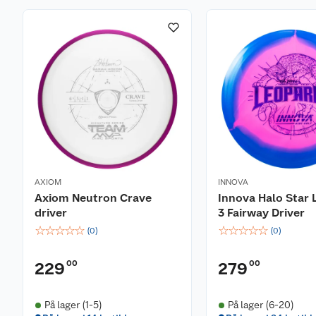
AXIOM
INNOVA
Axiom Neutron Crave
Innova Halo Star
driver
3 Fairway Driver
☆
☆
☆
☆
☆
☆
☆
☆
☆
☆
(
0
)
(
0
)
00
00
229
279
På lager (1-5)
På lager (6-20)