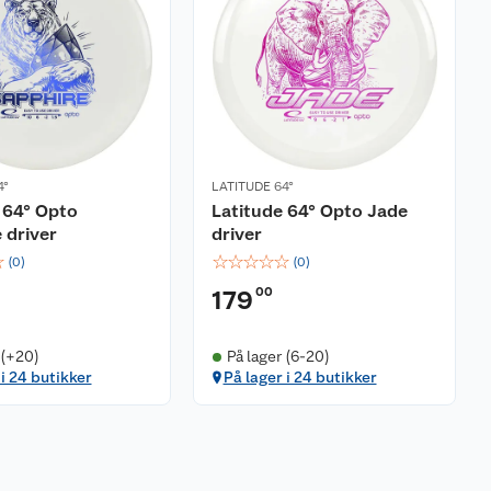
4°
LATITUDE 64°
 64° Opto
Latitude 64° Opto Jade
 driver
driver
☆
☆
☆
☆
☆
☆
(
0
)
(
0
)
00
179
 (+20)
På lager (6-20)
 i 24 butikker
På lager i 24 butikker