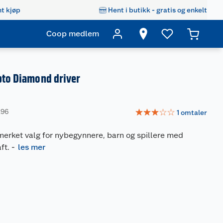
t kjøp
Hent i butikk - gratis og enkelt
Coop medlem
pto Diamond driver
☆
☆
☆
☆
☆
296
1
omtaler
merket valg for nybegynnere, barn og spillere med
ft.
-
les mer