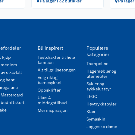
er
På lager i 32 butikker
På lager
efordeler
Bli inspirert
Populære
kategorier
 kjøp
Festdrakter til hele
familien
Trampoline
 medlem
Alt til grillsesongen
Hagemøbler og
av el-avfall
utemøbler
Velg riktig
 og hent
barnesykkel
Sykler og
regaranti
sykkelutstyr
Oppskrifter
 Mastercard
LEGO
Ukas 4
bedriftskort
middagstilbud
Høytrykkspyler
ake
Mer inspirasjon
Klær
Symaskin
Joggesko dame