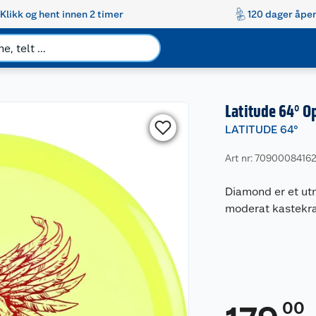
Klikk og hent innen 2 timer
120 dager åpen
Latitude 64° O
LATITUDE 64°
Art nr: 7090008416
Diamond er et ut
moderat kastekra
00