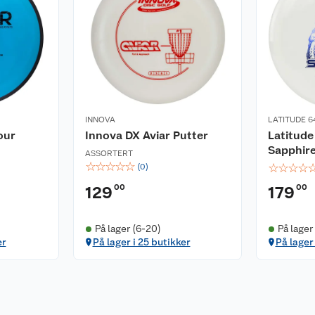
INNOVA
LATITUDE 6
our
Innova DX Aviar Putter
Latitude
Sapphire
ASSORTERT
☆
☆
☆
☆
☆
☆
☆
☆
☆
(
0
)
00
00
129
179
På lager (6-20)
På lager
er
På lager i 25 butikker
På lager