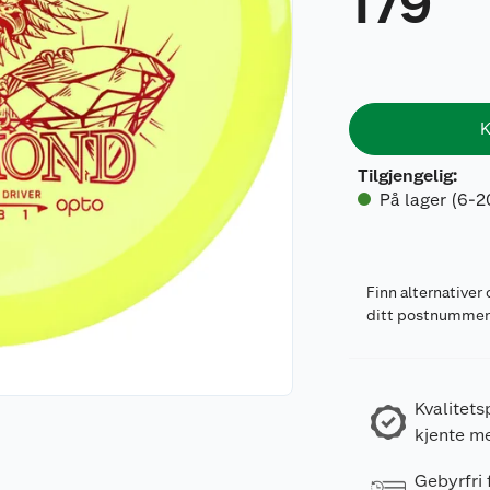
179
K
Tilgjengelig
:
På lager (6-2
Finn alternativer 
ditt postnumme
Kvalitets
kjente m
Gebyrfri