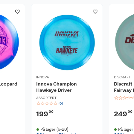
INNOVA
DISCRAFT
 Leopard
Innova Champion
Discraft
Hawkeye Driver
Fairway 
☆
☆
☆
☆
ASSORTERT
☆
☆
☆
☆
☆
(
0
)
00
00
199
249
På lager (6-20)
På lager