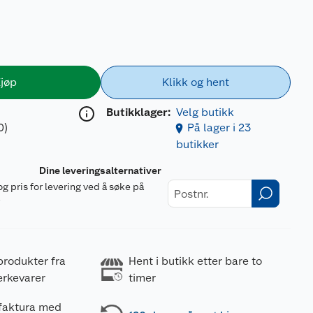
jøp
Klikk og hent
Butikklager:
Velg butikk
0)
På lager i 23
butikker
Dine leveringsalternativer
og pris for levering ved å søke på
r
produkter fra
Hent i butikk etter bare to
erkevarer
timer
 faktura med