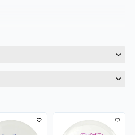
0.2 kg
4.053 cm
18.5 cm
15.85 cm