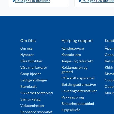
På lager i 14 butikker
På lager i 24 butikk
Om Obs
Hjelp og support
Kund
Om oss
Kundeservice
Åpent
Nyheter
Kontakt oss
Coop
Våre butikker
Angre- og returrett
Retur 
Våre merkevarer
Reklamasjon og
Klikk
garanti
Coop kjeder
Matva
Ofte stilte spørsmål
Ledige stillinger
Coop
Betalingsalternativer
Bærekraft
Coop 
Leveringsalternativer
Sikkerhetsdatablad
Min k
Pakkesporing
Samvirkelag
Sikkerhetsdatablad
Virksomheten
Kjøpsvilkår
Sponsorvirksomhet