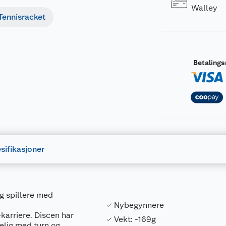
Walley
Tennisracket
Betaling
sifikasjoner
g spillere med
Nybegynnere
karriere. Discen har
Vekt: -169g
elig med turn og