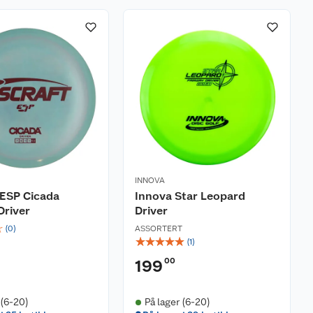
INNOVA
 ESP Cicada
Innova Star Leopard
Driver
Driver
☆
(
0
)
ASSORTERT
☆
☆
☆
☆
☆
(
1
)
00
199
 (6-20)
På lager (6-20)