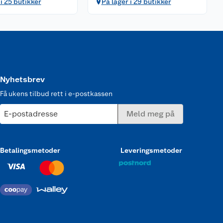
 i 25 butikker
På lager i 29 butikker
Nyhetsbrev
Få ukens tilbud rett i e-postkassen
E-postadresse
Meld meg på
Betalingsmetoder
Leveringsmetoder