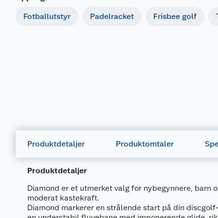
Fotballutstyr
Padelracket
Frisbee golf
Produktdetaljer
Produktomtaler
Spe
Produktdetaljer
Diamond er et utmerket valg for nybegynnere, barn o
moderat kastekraft.
Diamond markerer en strålende start på din discgolf-
en understabil flyvebane med imponerende glide, rik