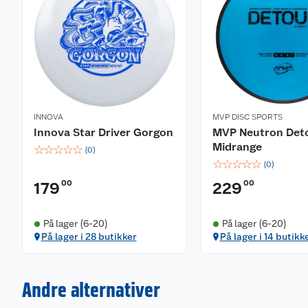
INNOVA
MVP DISC SPORTS
Innova Star Driver Gorgon
MVP Neutron Det
Midrange
☆
☆
☆
☆
☆
(
0
)
☆
☆
☆
☆
☆
(
0
)
00
00
179
229
På lager (6-20)
På lager (6-20)
På lager i 28 butikker
På lager i 14 butikk
Andre alternativer