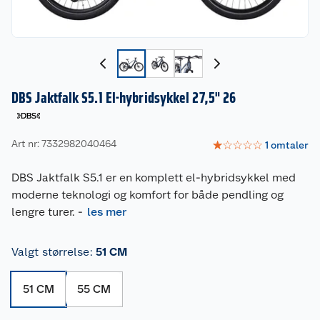
DBS Jaktfalk S5.1 El-hybridsykkel 27,5" 26
Art nr: 7332982040464
☆
☆
☆
☆
☆
1
omtaler
DBS Jaktfalk S5.1 er en komplett el-hybridsykkel med
moderne teknologi og komfort for både pendling og
lengre turer.
-
les mer
Valgt størrelse
:
51 CM
51 CM
55 CM