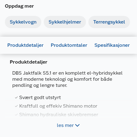
Oppdag mer
Sykkelvogn
Sykkelhjelmer
Terrengsykkel
Produktdetaljer
Produktomtaler
Spesifikasjoner
Produktdetaljer
Generelt
DBS Jaktfalk S5.1 er en komplett el-hybridsykkel
Artikkelnummer
7332982040464
med moderne teknologi og komfort for både
pendling og lengre turer.
Leverandørens artikkelnummer
YED5305133
Svært godt utstyrt
Størrelse
51 CM
Kraftfull og effekiv Shimano motor
Farge
MØRK GRØNN MATT
Shimano hydrauliske skivebremser
Forpakningsmål
Kun 27,3 kg
les mer
Bruttovekt
26 kg