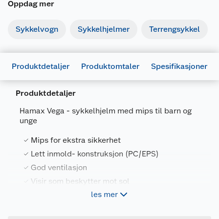
Oppdag mer
Sykkelvogn
Sykkelhjelmer
Terrengsykkel
Produktdetaljer
Produktomtaler
Spesifikasjoner
Produktdetaljer
Generelt
Hamax Vega - sykkelhjelm med mips til barn og
Artikkelnummer
7043483051247
unge
Leverandørens artikkelnummer
305124
Mips for ekstra sikkerhet
Størrelse
52-57
Lett inmold- konstruksjon (PC/EPS)
God ventilasjon
Farge
BLÅ
Visir som beskytter mot sol
Forpakningsmål
les mer
Bruttovekt
0.5 kg
Hamax Halo er en lett og allround sykkelhjelm
Høyde
23 cm
med MIPS for ekstra beskyttelse mot