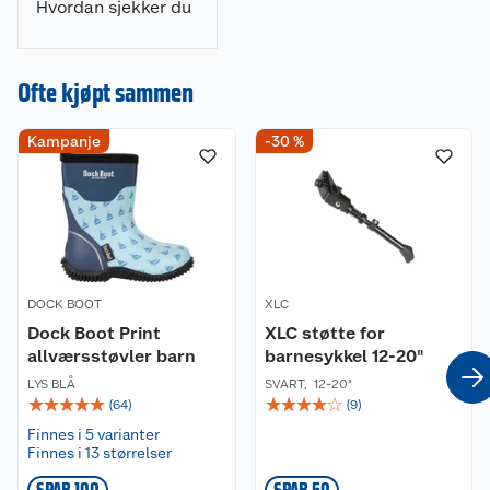
Hvordan sjekker du
at den sitter riktig?
Her er det du
trenger å vite når
Ofte kjøpt sammen
du kjøper
sykkelhjelm.
Kampanje
-30 %
DOCK BOOT
XLC
Dock Boot Print
XLC støtte for
allværsstøvler barn
barnesykkel 12-20"
LYS BLÅ
SVART
,
12-20"
☆
☆
☆
☆
☆
☆
☆
☆
☆
☆
(
64
)
(
9
)
Finnes i 5 varianter
Finnes i 13 størrelser
SPAR 100
SPAR 50