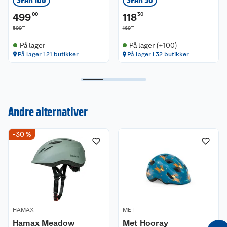
499
00
118
30
00
00
599
169
På lager
På lager (+100)
På lager i 21 butikker
På lager i 32 butikker
Andre alternativer
Kundeservice
-30 %
Om oss
Kontakt oss
Nyheter
Angre- og returrett
Våre butikker
Reklamasjon og garanti
HAMAX
MET
Våre merkevarer
Ofte stilte spørsmål
Hamax Meadow
Met Hooray