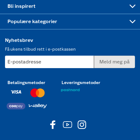
Mer inspirasjon
Symaskin
Bli inspirert
Joggesko dame
Populære kategorier
Nyhetsbrev
Få ukens tilbud rett i e-postkassen
E-postadresse
Meld meg på
Betalingsmetoder
Leveringsmetoder