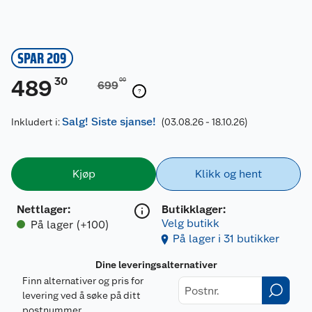
SPAR 209
30
489
00
699
Salg! Siste sjanse!
Inkludert i:
(03.08.26 - 18.10.26)
Kjøp
Klikk og hent
Nettlager
:
Butikklager:
Velg butikk
På lager (+100)
På lager i 31 butikker
Dine leveringsalternativer
Finn alternativer og pris for
levering ved å søke på ditt
postnummer