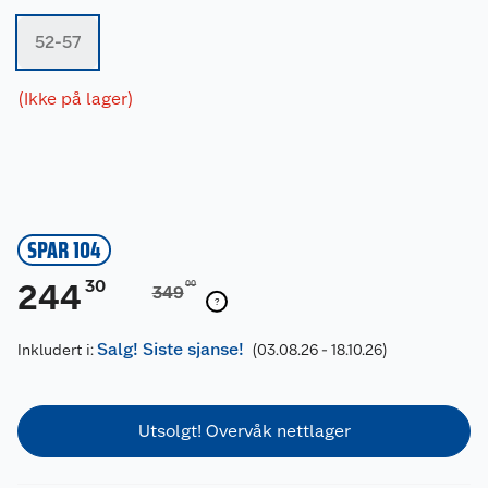
52-57
(Ikke på lager)
SPAR 104
30
244
00
349
Salg! Siste sjanse!
Inkludert i:
(03.08.26 - 18.10.26)
Utsolgt! Overvåk nettlager