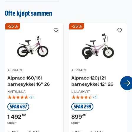
Her er det du
trenger å vite når
Ofte kjøpt sammen
du kjøper
sykkelhjelm.
-25 %
-25 %
ALPRACE
ALPRACE
Alprace 160/161
Alprace 120/121
barnesykkel 16" 26
barnesykkel 12" 26
HVIT/LILLA
LILLA/HVIT
☆
☆
☆
☆
☆
☆
☆
☆
☆
☆
(
2
)
(
3
)
SPAR 497
SPAR 299
1 492
50
899
25
00
00
1 990
1 199