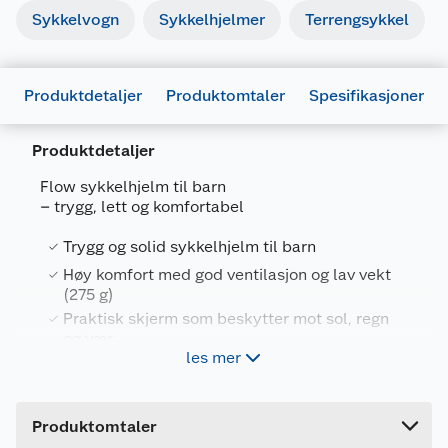
Sykkelvogn
Sykkelhjelmer
Terrengsykkel
Produktdetaljer
Produktomtaler
Spesifikasjoner
Produktdetaljer
Generelt
Flow sykkelhjelm til barn
Artikkelnummer
7043483040012
– trygg, lett og komfortabel
Leverandørens artikkelnummer
304001
Trygg og solid sykkelhjelm til barn
Størrelse
52-57
Høy komfort med god ventilasjon og lav vekt
(275 g)
Farge
ROSA/LILLA
Praktisk skjerm som beskytter mot sol, regn
og vær
Forpakningsmål
les mer
Integrert LED-lys bak for økt synlighet i
Bruttovekt
0.46 kg
trafikken
Høyde
22.2 cm
Produktomtaler
Flow er en solid og lett barnesykkelhjelm med
Lengde
30.4 cm