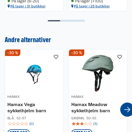
På lager (6-20)
På lager (+100)
På lager i 31 butikker
På lager i 25 butikker
Andre alternativer
Kundeservice
-30 %
-30 %
Om oss
Kontakt oss
Nyheter
Angre- og returrett
Våre butikker
Reklamasjon og garanti
HAMAX
HAMAX
Våre merkevarer
Ofte stilte spørsmål
Hamax Vega
Hamax Meadow
sykkelhjelm barn
sykkelhjelm barn
Coop kjeder
Betalingsalternativer
BLÅ
,
52-57
GRØNN
,
50-55
☆
☆
☆
☆
☆
☆
☆
☆
☆
☆
(
0
)
(
3
)
Ledige stillinger
Leveringsalternativer
Åpent kjøp