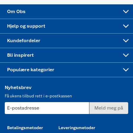
Sponsorvirksomhet
Cookies
Coop Mastercard
Velg riktig barnesykkel
LEGO
Om Obs
Leveringstid
Coop bedriftskort
Oppskrifter
Høytrykkspyler
Hjelp og support
Min kake
Ukas 4 middagstilbud
Klær
Kundefordeler
Mer inspirasjon
Symaskin
Bli inspirert
Joggesko dame
Populære kategorier
Nyhetsbrev
Få ukens tilbud rett i e-postkassen
E-postadresse
Meld meg på
Betalingsmetoder
Leveringsmetoder