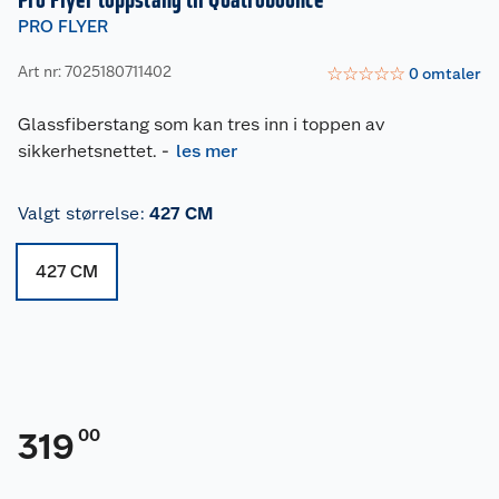
Pro Flyer toppstang til Quatrobounce
PRO FLYER
Art nr: 7025180711402
☆
☆
☆
☆
☆
0
omtaler
Glassfiberstang som kan tres inn i toppen av
sikkerhetsnettet.
-
les mer
Valgt størrelse
:
427 CM
427 CM
00
319