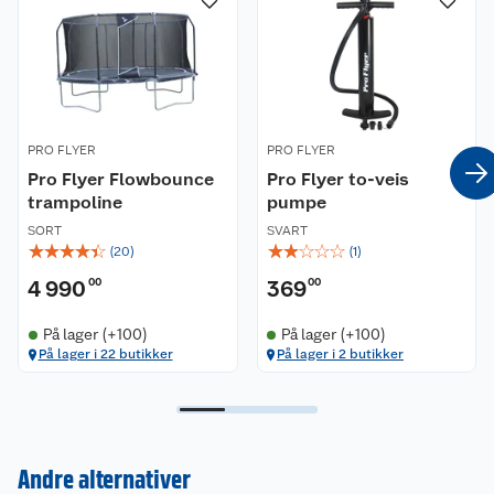
PRO FLYER
PRO FLYER
Pro Flyer Flowbounce
Pro Flyer to-veis
trampoline
pumpe
SORT
SVART
☆
☆
☆
☆
☆
☆
☆
☆
☆
☆
(
20
)
(
1
)
4 990
00
369
00
På lager (+100)
På lager (+100)
På lager i 22 butikker
På lager i 2 butikker
Kundeservice
Andre alternativer
Om oss
Kontakt oss