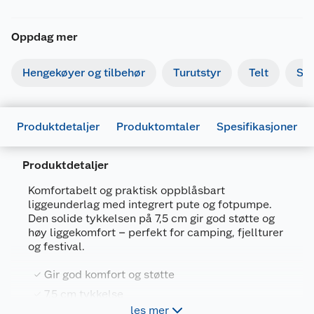
Oppdag mer
Hengekøyer og tilbehør
Turutstyr
Telt
So
Produktdetaljer
Produktomtaler
Spesifikasjoner
Produktdetaljer
Komfortabelt og praktisk oppblåsbart
liggeunderlag med integrert pute og fotpumpe.
Generelt
Den solide tykkelsen på 7,5 cm gir god støtte og
Artikkelnummer
7070784192959
høy liggekomfort – perfekt for camping, fjellturer
og festival.
Leverandørens artikkelnummer
110209
Farge
KOKSGRÅ
Gir god komfort og støtte
7,5 cm tykkelse
Forpakningsmål
les mer
Integrert hodepute for bedre sovestilling