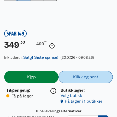
SPAR 149
30
349
00
499
Salg! Siste sjanse!
Inkludert i:
(20.07.26 - 09.08.26)
Kjøp
Klikk og hent
Tilgjengelig
:
Butikklager:
Velg butikk
Få på lager
På lager i 1 butikker
Dine leveringsalternativer
Finn alternativer og pris for