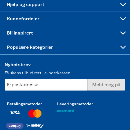
Coop bedriftskort
Oppskrifter
Høytrykkspyler
Hjelp og support
Min kake
Ukas 4 middagstilbud
Klær
Kundefordeler
Mer inspirasjon
Symaskin
Bli inspirert
Joggesko dame
Populære kategorier
Nyhetsbrev
Få ukens tilbud rett i e-postkassen
E-postadresse
Meld meg på
Betalingsmetoder
Leveringsmetoder