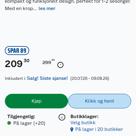
kompakt og funksjonelt design, perfekt for 1-2 sesonger.
Med en krop
...
les mer
SPAR 89
30
209
00
299
Salg! Siste sjanse!
Inkludert i:
(20.07.26 - 09.08.26)
Kjøp
Klikk og hent
Tilgjengelig
:
Butikklager:
Velg butikk
På lager (+20)
På lager i 20 butikker