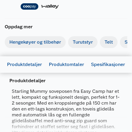
Oppdag mer
Hengekøyer og tilbehør
Turutstyr
Telt
So
Produktdetaljer
Produktomtaler
Spesifikasjoner
Produktdetaljer
Starling Mummy soveposen fra Easy Camp har et
lett, kompakt og funksjonelt design, perfekt for 1-
2 sesonger. Med en kroppslengde på 150 cm har
Generelt
den en ett-lags konstruksjon, en toveis glidelås
med automatisk lås og en fullengde
Artikkelnummer
5709388148810
glidelåsbaffel med anti-snag zip guard som
Leverandørens artikkelnummer
240204
forhindrer at stoffet setter seg fast i glidelåsen.