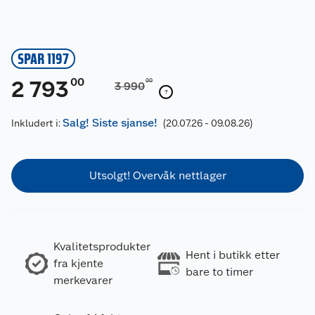
SPAR 1197
00
2 793
00
3 990
Salg! Siste sjanse!
Inkludert i:
(20.07.26 - 09.08.26)
Utsolgt! Overvåk nettlager
Kvalitetsprodukter
Hent i butikk etter
fra kjente
bare to timer
merkevarer