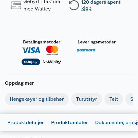
Gebyrfri faktura
120 dagers åpent
kjøp
med Walley
Betalingsmetoder
Leveringsmetoder
Oppdag mer
Hengekøyer og tilbehør
Turutstyr
Telt
So
Produktdetaljer
Produktomtaler
Dokumenter, brosj