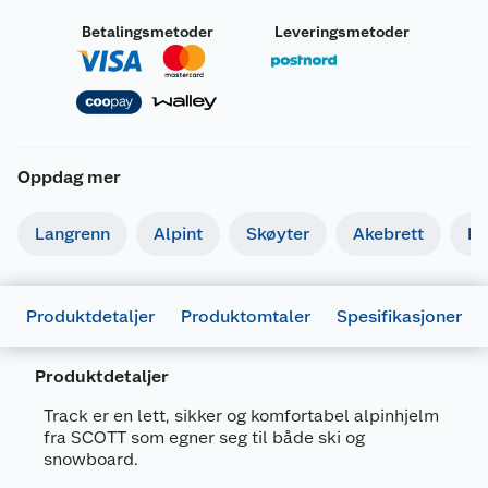
Betalingsmetoder
Leveringsmetoder
Oppdag mer
Langrenn
Alpint
Skøyter
Akebrett
Kj
Produktdetaljer
Produktomtaler
Spesifikasjoner
Produktdetaljer
Generelt
Artikkelnummer
7613368546108
Track er en lett, sikker og komfortabel alpinhjelm
fra SCOTT som egner seg til både ski og
Leverandørens
2717560001006
snowboard.
artikkelnummer