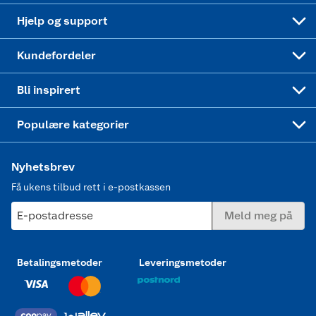
Leveringstid
Coop bedriftskort
Oppskrifter
Høytrykkspyler
Hjelp og support
Min kake
Ukas 4 middagstilbud
Klær
Kundefordeler
Mer inspirasjon
Symaskin
Bli inspirert
Joggesko dame
Populære kategorier
Nyhetsbrev
Få ukens tilbud rett i e-postkassen
E-postadresse
Meld meg på
Betalingsmetoder
Leveringsmetoder