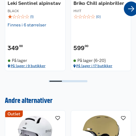
Leki Sentinel alpinstav
Briko Chill alpinbriller
BLACK
HVIT
☆
☆
☆
☆
☆
☆
☆
☆
☆
☆
(
1
)
(
0
)
Finnes i 6 størrelser
349
00
599
00
På lager
På lager (6-20)
På lager i 9 butikker
På lager i 17 butikker
Andre alternativer
Kundeservice
Outlet
Om oss
Kontakt oss
Nyheter
Angre- og returrett