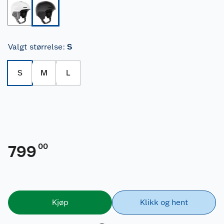
Valgt størrelse
:
S
S
M
L
00
799
Kjøp
Klikk og hent