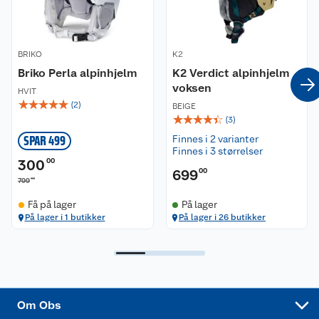
Våre butikker
Reklamasjon og garanti
BRIKO
Våre merkevarer
K2
Ofte stilte spørsmål
Briko Perla alpinhjelm
K2 Verdict alpinhjelm
voksen
Coop kjeder
Betalingsalternativer
HVIT
☆
☆
☆
☆
☆
(
2
)
BEIGE
☆
☆
☆
☆
☆
(
3
)
Ledige stillinger
Leveringsalternativer
Åpent kjøp
SPAR 499
Finnes i 2 varianter
Finnes i 3 størrelser
Bærekraft
Pakkesporing
Coop medlem
300
00
699
00
00
799
Sikkerhetsdatablad
Sikkerhetsdatablad
Retur av el-avfall
Trampoline
Få på lager
På lager
På lager i 1 butikker
På lager i 26 butikker
Samvirkelag
Kjøpsvilkår
Klikk og hent
Festdrakter til hele familien
Hagemøbler og utemøbler
Virksomheten
Personvern
Matvaregaranti
Alt til grillsesongen
Sykler og sykkelutstyr
Sponsorvirksomhet
Cookies
Coop Mastercard
Velg riktig barnesykkel
LEGO
Om Obs