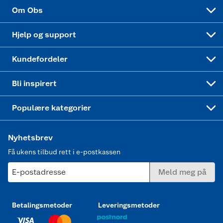
Sponsorvirksomhet
Cookies
Coop Mastercard
Velg riktig barnesykkel
LEGO
Om Obs
Leveringstid
Coop bedriftskort
Oppskrifter
Høytrykkspyler
Hjelp og support
Min kake
Ukas 4 middagstilbud
Klær
Kundefordeler
Mer inspirasjon
Symaskin
Bli inspirert
Joggesko dame
Populære kategorier
Nyhetsbrev
Få ukens tilbud rett i e-postkassen
E-postadresse
Meld meg på
Betalingsmetoder
Leveringsmetoder