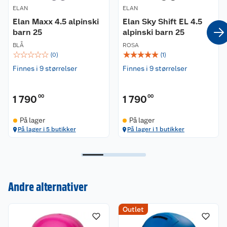
ELAN
ELAN
Elan Maxx 4.5 alpinski
Elan Sky Shift EL 4.5
barn 25
alpinski barn 25
BLÅ
ROSA
☆
☆
☆
☆
☆
☆
☆
☆
☆
☆
(
0
)
(
1
)
Finnes i 9 størrelser
Finnes i 9 størrelser
1 790
00
1 790
00
På lager
På lager
På lager i 5 butikker
På lager i 1 butikker
Andre alternativer
Kundeservice
Outlet
Om oss
Kontakt oss