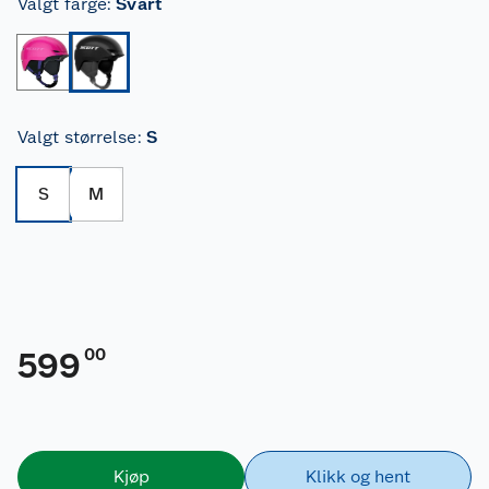
Valgt farge
:
Svart
Valgt størrelse
:
S
S
M
00
599
Kjøp
Klikk og hent