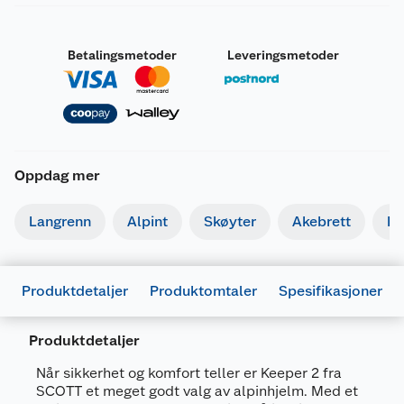
Betalingsmetoder
Leveringsmetoder
Oppdag mer
Langrenn
Alpint
Skøyter
Akebrett
Kj
Produktdetaljer
Produktomtaler
Spesifikasjoner
Produktdetaljer
Generelt
Artikkelnummer
7616185057031
Når sikkerhet og komfort teller er Keeper 2 fra
SCOTT et meget godt valg av alpinhjelm. Med et
Leverandørens