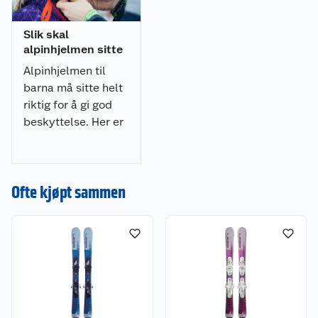
J - ROTARY ADJUSTMENT SYSTEM (J-RAS)
Et brukervennlig tilpasningssystem som passer
Slik skal
alle hoder. Designet for å gi en tilpasset passform
alpinhjelmen sitte
for maksimal komfort.
Alpinhjelmen til
barna må sitte helt
Størrelser:
riktig for å gi god
S (49-53 cm)
beskyttelse. Her er
M (53-56 cm)
eksperttipsene til å
få hjelmen til å sitte
Materiale:
som den skal.
Polykarbonat
Ofte kjøpt sammen