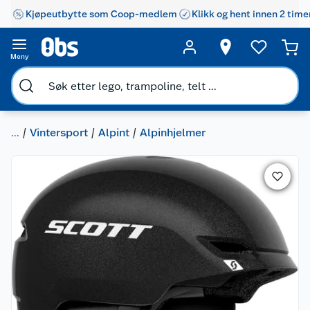
Kjøpeutbytte som Coop-medlem
Klikk og hent innen 2 time
Meny
...
Vintersport
Alpint
Alpinhjelmer