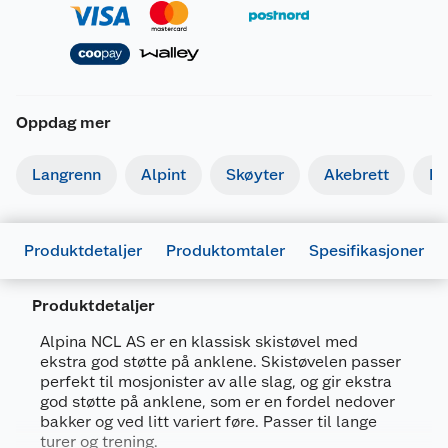
Oppdag mer
Langrenn
Alpint
Skøyter
Akebrett
Kj
Produktdetaljer
Produktomtaler
Spesifikasjoner
Produktdetaljer
Generelt
Alpina NCL AS er en klassisk skistøvel med
Artikkelnummer
3838421722860
ekstra god støtte på anklene. Skistøvelen passer
perfekt til mosjonister av alle slag, og gir ekstra
Leverandørens artikkelnummer
AL53351K
god støtte på anklene, som er en fordel nedover
bakker og ved litt variert føre. Passer til lange
Størrelse
37
turer og trening.