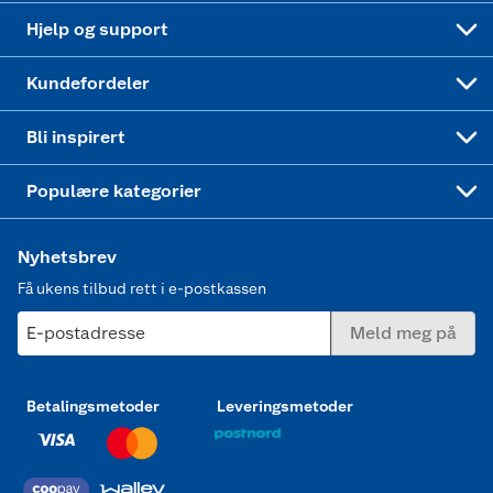
Leveringstid
Coop bedriftskort
Oppskrifter
Høytrykkspyler
Hjelp og support
Min kake
Ukas 4 middagstilbud
Klær
Kundefordeler
Mer inspirasjon
Symaskin
Bli inspirert
Joggesko dame
Populære kategorier
Nyhetsbrev
Få ukens tilbud rett i e-postkassen
E-postadresse
Meld meg på
Betalingsmetoder
Leveringsmetoder