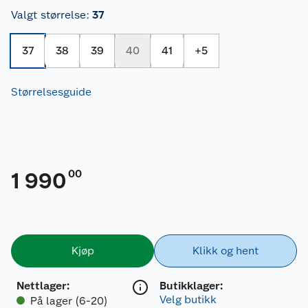
Valgt størrelse
:
37
37
38
39
40
41
+
5
Størrelsesguide
00
1 990
Kjøp
Klikk og hent
Nettlager
:
Butikklager:
Velg butikk
På lager (6-20)