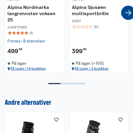
Har plastmansjett og powerstropplukking for
riktig kraftoverføring og skikontroll.
Alpina Nordmarka
Alpina Sjusøen
langrennstav voksen
multisportbrille
"Thinsulate"-isolasjon gir opptil dobbelt så mye
25
SORT
varme som tradisjonell isolasjon. Selv under
☆
☆
☆
☆
☆
(
0
)
SVART/RØD
ekstremt kalde og fuktige forhold gir Thinsulate
☆
☆
☆
☆
☆
(
1
)
foten maksimal termisk komfort.
Finnes i 8 størrelser
499
Skoen kommer med den nyutviklede Alpina-sålen
00
399
00
for en god klassisk fleks og god stabilitet.
Tekstilhemper i lissesystemet sørger for svært
På lager
På lager (+100)
god tilpassing til foten.
På lager i 14 butikker
På lager i 3 butikker
Skiskoene kan oppleves som må i størrelsen.
Kundeservice
Andre alternativer
Om oss
Kontakt oss
Nyheter
Angre- og returrett