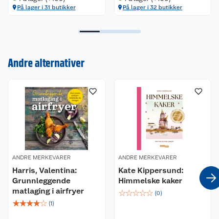
På lager i 31 butikker
På lager i 32 butikker
Andre alternativer
Kundeservice
Om oss
Kontakt oss
Nyheter
Angre- og returrett
Våre butikker
Reklamasjon og garanti
Våre merkevarer
Ofte stilte spørsmål
ANDRE MERKEVARER
ANDRE MERKEVARER
Harris, Valentina:
Kate Kippersund:
Grunnleggende
Himmelske kaker
Coop kjeder
Betalingsalternativer
matlaging i airfryer
☆
☆
☆
☆
☆
(
0
)
☆
☆
☆
☆
☆
Ledige stillinger
(
1
)
Leveringsalternativer
Åpent kjøp