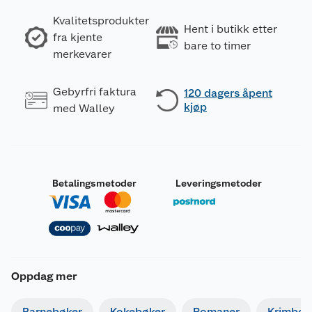
Kvalitetsprodukter
Hent i butikk etter
fra kjente
bare to timer
merkevarer
Gebyrfri faktura
120 dagers åpent
kjøp
med Walley
Betalingsmetoder
Leveringsmetoder
Oppdag mer
Barnebøker
Kokebøker
Romaner
Krimbøk