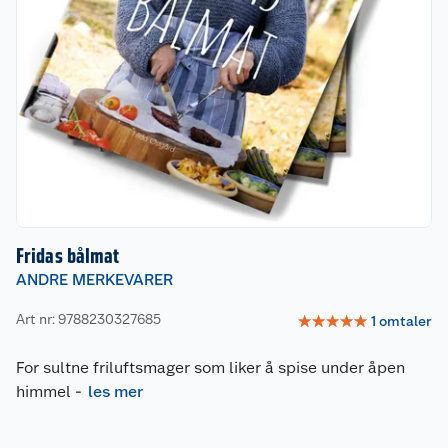
Fridas bålmat
ANDRE MERKEVARER
Art nr: 9788230327685
☆
☆
☆
☆
☆
1
omtaler
For sultne friluftsmager som liker å spise under åpen
himmel
-
les mer