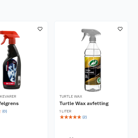
RKEVARER
TURTLE WAX
felgrens
Turtle Wax avfetting
☆
(
0
)
1 LITER
☆
☆
☆
☆
☆
(
2
)