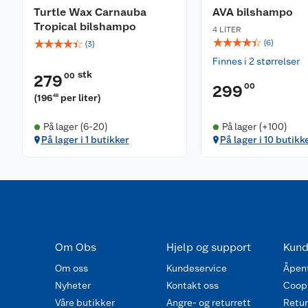
Turtle Wax Carnauba
AVA bilshampo
Tropical bilshampo
4 LITER
☆
☆
☆
☆
☆
☆
☆
☆
☆
☆
(
6
)
(
3
)
Finnes i 2 størrelser
stk
00
279
00
299
(
196
per liter
)
48
På lager (6-20)
På lager (+100)
På lager i 1 butikker
På lager i 10 butikk
Om Obs
Hjelp og support
Kund
Om oss
Kundeservice
Åpent
Nyheter
Kontakt oss
Coop
Våre butikker
Angre- og returrett
Retur 