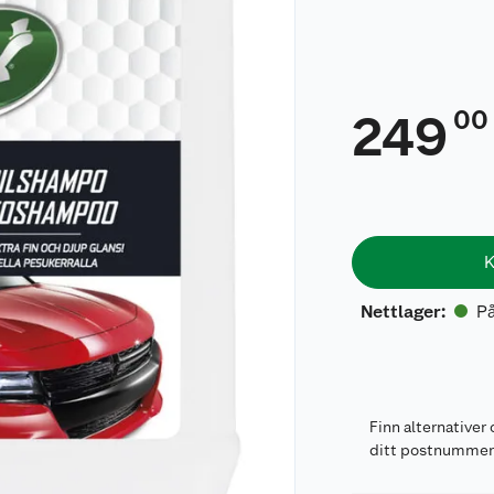
00
249
K
På
Nettlager
:
Finn alternativer 
ditt postnumme