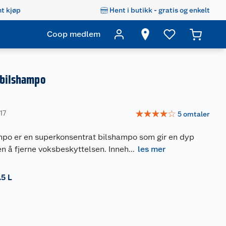
t kjøp
Hent i butikk - gratis og enkelt
Coop medlem
 bilshampo
☆
☆
☆
☆
☆
17
5
omtaler
ampo er en superkonsentrat bilshampo som gir en dyp
en å fjerne voksbeskyttelsen. Inneh
...
les mer
.5 L