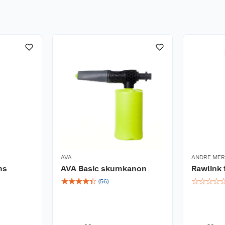
AVA
ANDRE ME
ns
AVA Basic skumkanon
Rawlink 
☆
☆
☆
☆
☆
☆
☆
☆
☆
(
56
)