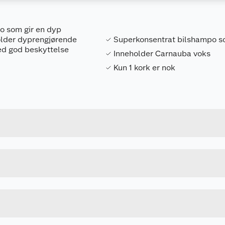
o som gir en dyp
holder dyprengjørende
Superkonsentrat bilshampo so
med god beskyttelse
Inneholder Carnauba voks
Kun 1 kork er nok
Forpakningsmål
5010322780417
Bruttovekt
2825
Høyde
 før bruk
2.5 L
Lengde
Bredde
siktsskjerm.
lt lar seg gjøre. Fortsett skyllingen.