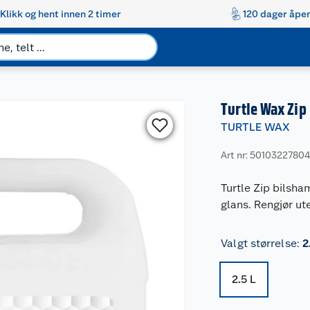
Klikk og hent innen 2 timer
120 dager åpen
Turtle Wax Zip
TURTLE WAX
Art nr: 50103227804
Turtle Zip bilsh
glans. Rengjør ut
Valgt størrelse
:
2
2.5 L