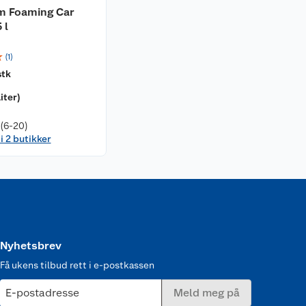
m Foaming Car
 l
☆
(
1
)
stk
liter
)
 (6-20)
i 2 butikker
Nyhetsbrev
Få ukens tilbud rett i e-postkassen
E-postadresse
Meld meg på