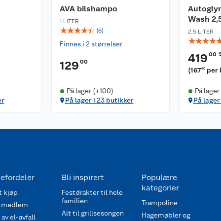
AVA bilshampo
Autogly
Wash 2,5
1 LITER
☆
☆
☆
☆
☆
(
6
)
2,5 LITER
☆
☆
☆
☆
Finnes i 2 størrelser
00
419
00
129
(
167
per 
60
På lager (+100)
På lager
er
På lager i 23 butikker
På lager 
efordeler
Bli inspirert
Populære
kategorier
 kjøp
Festdrakter til hele
familien
Trampoline
 medlem
Alt til grillsesongen
Hagemøbler og
av el-avfall