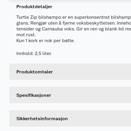
Merking
Produktdetaljer
Turtle Zip bilshampo er en superkonsentrat bilshamp
glans. Rengjør uten å fjerne voksbeskyttelsen. Inne
tensider og Carnauba voks. Gir en ren og blank bil 
mot rust.
Kun 1 kork er nok per bøtte.
Fareutsagn
Generelt
Innhold: 2,5 liter.
H319
Gir alvorlig øyeirritasjon.
Artikkelnummer
Forsiktighetsutsagn
Leverandørens artikkelnummer
Produktomtaler
P102
Oppbevares utilgjengelig for barn. Les etiketten
Størrelse
P264
Vask … grundig etter bruk.
P280
Benytt vernehansker/verneklær/vernebriller/an
Spesifikasjoner
P313
Søk legehjelp.
P338
Fjern eventuelle kontaktlinser dersom dette enke
P351
Skyll forsiktig med vann i flere minutter.
Sikkerhetsinformasjon