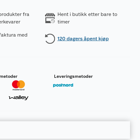
produkter fra
Hent i butikk etter bare to
erkevarer
timer
 faktura med
120 dagers åpent kjøp
smetoder
Leveringsmetoder