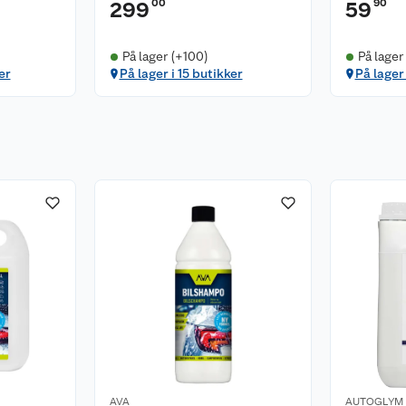
00
90
299
59
På lager (+100)
På lager
er
På lager i 15 butikker
På lager
AVA
AUTOGLYM