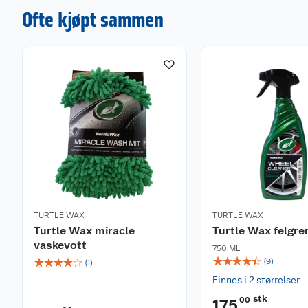
Ofte kjøpt sammen
TURTLE WAX
TURTLE WAX
Turtle Wax miracle
Turtle Wax felgre
vaskevott
750 ML
☆
☆
☆
☆
☆
☆
☆
☆
☆
☆
(
9
)
(
1
)
Finnes i 2 størrelser
stk
00
175