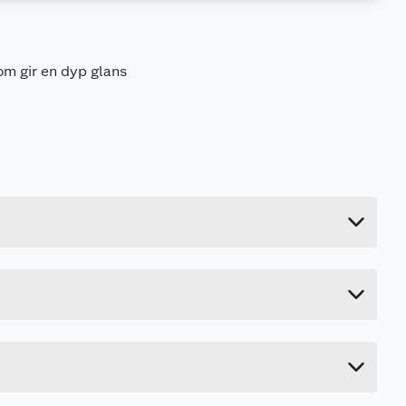
m gir en dyp glans
2.8 kg
22.5 cm
14.6 cm
11.2 cm